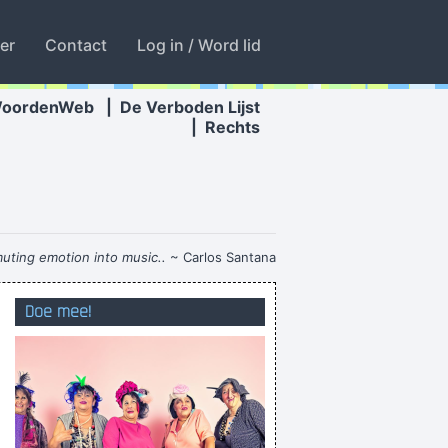
ter
Contact
Log in / Word lid
WoordenWeb
|
De Verboden Lijst
|
Rechts
uting emotion into music..
~ Carlos Santana
 definitief gestopt met mijn kont af te vegen
Doe mee!
ik draag sokken in de douche!!!!!!!
 the next room thought I was butchering hogs
dit voor het slapengaan) Mijn Darmgezondheit
ren matras lig je harder dan in een moeras
Ge zet een boer jom