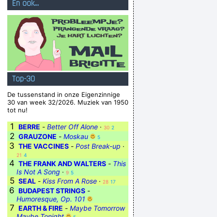
En ook...
Top-30
De tussenstand in onze Eigenzinnige
30 van week 32/2026. Muziek van 1950
tot nu!
1
BERRE
-
Better Off Alone
·
30
2
2
GRAUZONE
-
Moskau
5
3
THE VACCINES
-
Post Break-up
·
21
4
4
THE FRANK AND WALTERS
-
This
Is Not A Song
·
9
5
5
SEAL
-
Kiss From A Rose
·
28
17
6
BUDAPEST STRINGS
-
Humoresque, Op. 101
7
EARTH & FIRE
-
Maybe Tomorrow
Maybe Tonight