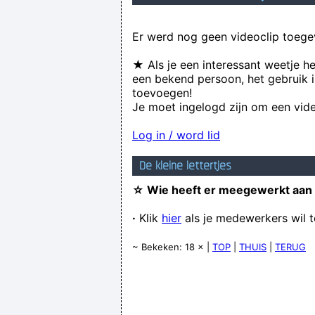
Er werd nog geen videoclip toege
★ Als je een interessant weetje h
een bekend persoon, het gebruik i
toevoegen!
Je moet ingelogd zijn om een vide
Log in / word lid
De kleine lettertjes
☆ Wie heeft er meegewerkt aan
·
Klik
hier
als je medewerkers wil 
~ Bekeken: 18 × |
TOP
|
THUIS
|
TERUG