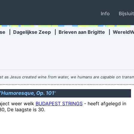
Info
Bijslui
se
|
Dagelijkse Zeep
|
Brieven aan Brigitte
|
Wereld
Just as Jesus created wine from water, we humans are capable on transm
Ik ben in 2002
"Humoresque, Op. 101
"
raject weer welk
BUDAPEST STRINGS
-
heeft afgelegd in
I tried to sing once and people in
0, De laagste is 30.
Dokter vertelt: heb je te veel buikvet? (Probeer 
op een marme