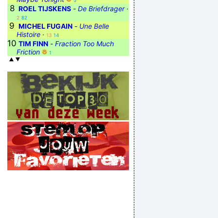
5
8
ROEL TIJSKENS
-
De Briefdrager
·
2
82
9
MICHEL FUGAIN
-
Une Belle
Histoire
·
13
14
10
TIM FINN
-
Fraction Too Much
Friction
1