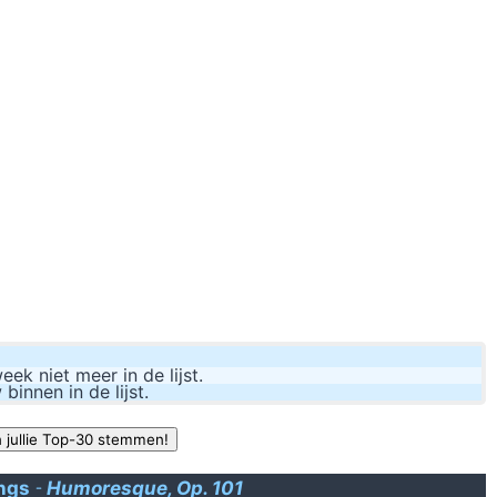
Revise right before leo? And kiki obviously! Awesome flower ga
<Goeb_TROG> da gaat
e
y
het bijzijn van andere vrienden, met jou begint te praten over een proble
k niet meer in de lijst.
nnen in de lijst.
ngs
-
Humoresque, Op. 101