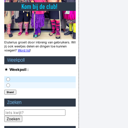
rden! Like blueberry syrup. Lily rushed over
 hier nu eens ALTIJD over tetten of stront
spreken is zilver, schreeuwen is hard
en dag niet gelachen is een dag zonder lach
Rob schoofs de bal in doel
Eluterius groeit door inbreng van gebruikers. Wil
jij ook weetjes delen en dingen toe kunnen
ou want to make money? awel dan you fuck!
voegen?
Word lid
!
em dat je hem in alle vertrouwen hebt verteld
Weekpoll
Verknoei je tijd op een nuttige manier!
★
Weekpoll :
Geej se lèllike voel hod!
Zoeken