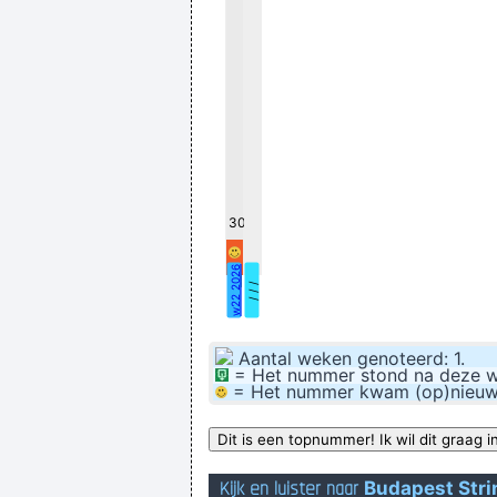
Hij is het type vriend, dat in 
30
w22 2026
/ / /
Aantal weken genoteerd: 1.
= Het nummer stond na deze wee
= Het nummer kwam (op)nieuw bi
Kijk en luister naar
Budapest Stri