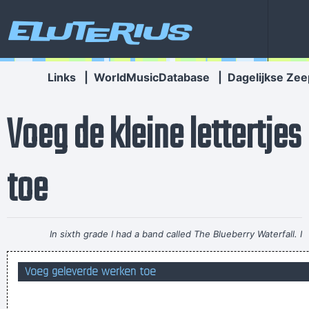
Eluterius
Links
|
WorldMusicDatabase
|
Dagelijkse Zee
Voeg de kleine lettertjes
toe
In sixth grade I had a band called The Blueberry Waterfall. I
had borrowed a guy's Fender Jaguar and Boss Tone Fuzz,
Voeg geleverde werken toe
which you plugged straight into a Blackface Twin. It was a
little power trio - we were actually pretty good for our age.
~