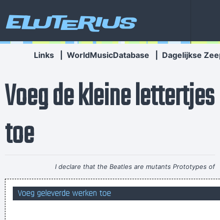
Eluterius
Links
|
WorldMusicDatabase
|
Dagelijkse Zee
Voeg de kleine lettertjes
toe
I declare that the Beatles are mutants Prototypes of
evolutionary agents sent by God, endowed with a mysterious
Voeg geleverde werken toe
power to create a new human species, a young race of
laughing freemen
~ Timothy Leary