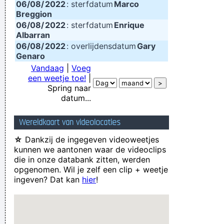
06/08/
2022
: sterfdatum
Marco
Breggion
06/08/
2022
: sterfdatum
Enrique
Albarran
06/08/
2022
: overlijdensdatum
Gary
Genaro
Vandaag
|
Voeg
een weetje toe!
|
Spring naar
datum...
Wereldkaart van videolocaties
☆
Dankzij de ingegeven videoweetjes
kunnen we aantonen waar de videoclips
die in onze databank zitten, werden
opgenomen. Wil je zelf een clip + weetje
ingeven? Dat kan
hier
!