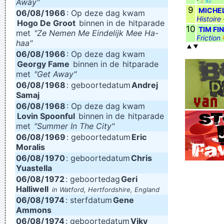
Away"
2
82
9
MICHE
06/08/
1966
: Op deze dag kwam
Histoire
Hogo De Groot
binnen in de
hitparade
10
TIM FI
met
"Ze Nemen Me Eindelijk Mee Ha-
Friction
haa"
06/08/
1966
: Op deze dag kwam
Georgy Fame
binnen in de
hitparade
met
"Get Away"
06/08/
1968
: geboortedatum
Andrej
Samaj
06/08/
1968
: Op deze dag kwam
Lovin Spoonful
binnen in de
hitparade
met
"Summer In The City"
06/08/
1969
: geboortedatum
Eric
Moralis
06/08/
1970
: geboortedatum
Chris
Yuastella
06/08/
1972
: geboortedag
Geri
Halliwell
in Watford, Hertfordshire, England
06/08/
1974
: sterfdatum
Gene
Ammons
06/08/
1974
: geboortedatum
Viky