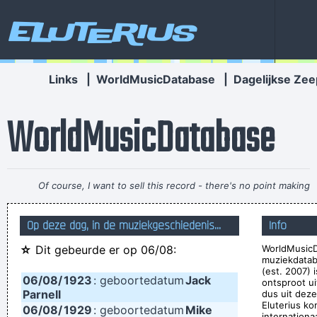
Eluterius
Links
|
WorldMusicDatabase
|
Dagelijkse Zee
WorldMusicDatabase
Of course, I want to sell this record - there's no point making
it otherwise
~ George Michael
Op deze dag, in de muziekgeschiedenis...
Info
They're Coming To A Rock And Roll Concert And Watching
☆
Dit gebeurde er op 06/08:
WorldMusicD
Television That Says It All
~ Larry Mullen
muziekdatab
Ze hebben mij gekozen omwille van mijn acteertalent en niet
(est. 2007) 
06/08/
1923
: geboortedatum
Jack
ontsproot u
omdat ik toevallig een lief snoetje heb
~ Koen Wauters
Parnell
dus uit deze
Eluterius ko
06/08/
1929
: geboortedatum
Mike
Tijdens een interview over de film "Intensive Care"
...
internationa