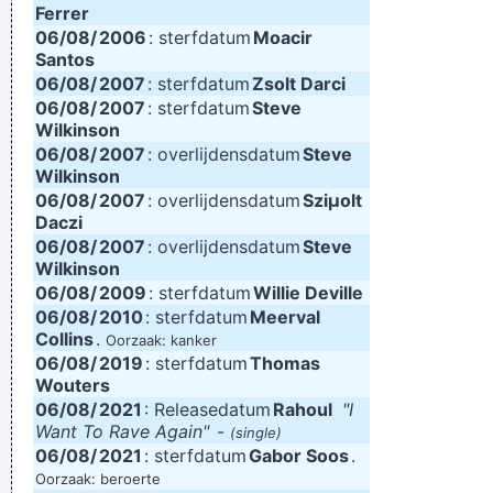
Ferrer
06/08/
2006
: sterfdatum
Moacir
Santos
06/08/
2007
: sterfdatum
Zsolt Darci
06/08/
2007
: sterfdatum
Steve
Wilkinson
06/08/
2007
: overlijdensdatum
Steve
Wilkinson
06/08/
2007
: overlijdensdatum
Sziµolt
Daczi
06/08/
2007
: overlijdensdatum
Steve
Wilkinson
06/08/
2009
: sterfdatum
Willie Deville
06/08/
2010
: sterfdatum
Meerval
Collins
.
Oorzaak: kanker
06/08/
2019
: sterfdatum
Thomas
Wouters
06/08/
2021
: Releasedatum
Rahoul
"I
Want To Rave Again"
-
(single)
06/08/
2021
: sterfdatum
Gabor Soos
.
Oorzaak: beroerte