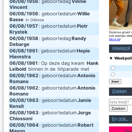
06/08/
1956
: geboortedag
Vinnie
Vincent
us. Working on a digital setup, you can just take things off
06/08/
1956
: geboortedatum
Willie
then put them in other places and contruct your framework
Basse
in Odessa
06/08/
without loosing generation and end up with this carefully
1957
: geboortedatum
Piotr
Krystek
Eluterius groeit 
contructed, multi-layered format, but at the same time all of
ook weetjes del
06/08/
1958
: geboortedag
Randy
Word lid
!
the parts in it are improvised and loose. Without digital
Debarge
Weekpoll
06/08/
1961
: geboortedatum
Hepie
technology, you couldn't do that.
~ Mark Hollis
Hiemstra
★
Weekpoll
I think I am a child. Everything blows my mind.
~ Marc Bolan
06/08/
1961
: Op deze dag kwam
Hank
Leibold
binnen in de
hitparade
met
When you're good, you get critisized...
~ Rob Pilatus
06/08/
1962
: geboortedatum
Antonio
It´s Thursday evening in Toronto - I had to actually ask the
Romano
06/08/
1962
drummer - but for us, it´s Friday night
: geboortedatum
Antonio
~ Paul Weller
Zoeken
Romano
Waar zijn die handen!?
~ Regi Penxten
06/08/
1963
: geboortedatum
Jamie
Kensit
06/08/
1963
: geboortedatum
Jorge
Chiossoni
En ook...
06/08/
1964
: geboortedatum
Robert
Mason