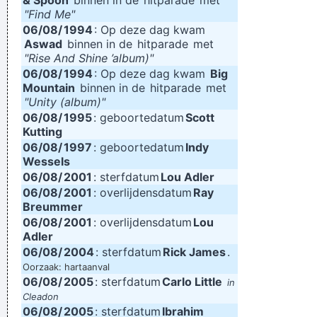
& Spoon
binnen in de
hitparade
met
"Find Me"
06/08/
1994
: Op deze dag kwam
Aswad
binnen in de
hitparade
met
"Rise And Shine ’album)"
06/08/
1994
: Op deze dag kwam
Big
Mountain
binnen in de
hitparade
met
"Unity (album)"
06/08/
1995
: geboortedatum
Scott
Kutting
06/08/
1997
: geboortedatum
Indy
Wessels
06/08/
2001
: sterfdatum
Lou Adler
06/08/
2001
: overlijdensdatum
Ray
Breummer
06/08/
2001
: overlijdensdatum
Lou
Adler
06/08/
2004
: sterfdatum
Rick James
.
Oorzaak: hartaanval
06/08/
2005
: sterfdatum
Carlo Little
in
Cleadon
06/08/
2005
: sterfdatum
Ibrahim