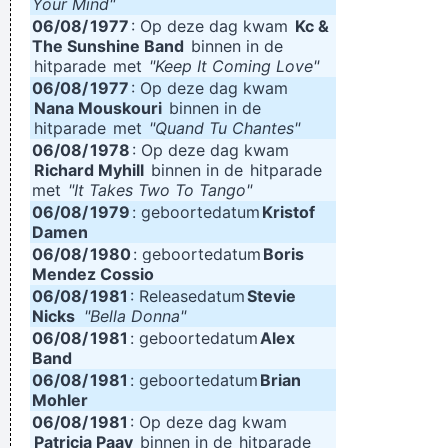
Your Mind"
06/08/
1977
: Op deze dag kwam
Kc &
The Sunshine Band
binnen in de
hitparade
met
"Keep It Coming Love"
06/08/
1977
: Op deze dag kwam
Nana Mouskouri
binnen in de
hitparade
met
"Quand Tu Chantes"
06/08/
1978
: Op deze dag kwam
Richard Myhill
binnen in de
hitparade
met
"It Takes Two To Tango"
06/08/
1979
: geboortedatum
Kristof
Damen
06/08/
1980
: geboortedatum
Boris
Mendez Cossio
06/08/
1981
: Releasedatum
Stevie
Nicks
"Bella Donna"
06/08/
1981
: geboortedatum
Alex
Band
06/08/
1981
: geboortedatum
Brian
Mohler
06/08/
1981
: Op deze dag kwam
Patricia Paay
binnen in de
hitparade