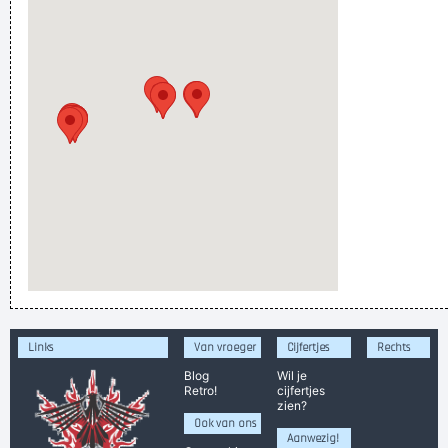
Links
Van vroeger
Cijfertjes
Rechts
Blog
Wil je
Retro!
cijfertjes
zien?
Ook van ons
Aanwezig!