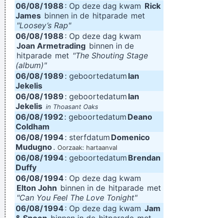
06/08/
1988
: Op deze dag kwam
Rick
James
binnen in de
hitparade
met
"Loosey’s Rap"
06/08/
1988
: Op deze dag kwam
Joan Armetrading
binnen in de
hitparade
met
"The Shouting Stage
(album)"
06/08/
1989
: geboortedatum
Ian
Jekelis
06/08/
1989
: geboortedatum
Ian
Jekelis
in Thoasant Oaks
06/08/
1992
: geboortedatum
Deano
Coldham
06/08/
1994
: sterfdatum
Domenico
Mudugno
.
Oorzaak: hartaanval
06/08/
1994
: geboortedatum
Brendan
Duffy
06/08/
1994
: Op deze dag kwam
Elton John
binnen in de
hitparade
met
"Can You Feel The Love Tonight"
06/08/
1994
: Op deze dag kwam
Jam