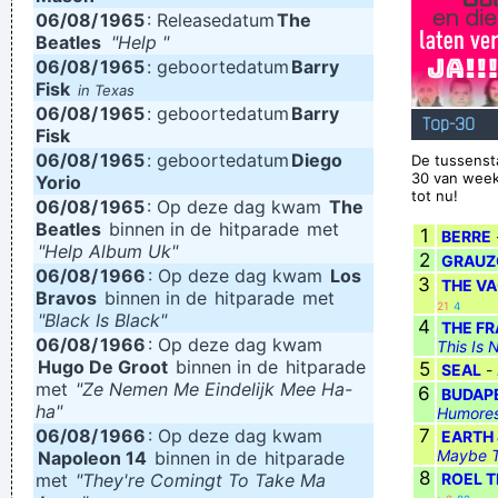
06/08/
1965
: Releasedatum
The
Beatles
"Help "
06/08/
1965
: geboortedatum
Barry
Fisk
in Texas
06/08/
1965
: geboortedatum
Barry
Top-30
Fisk
06/08/
1965
: geboortedatum
Diego
De tussenst
30 van week
Yorio
tot nu!
06/08/
1965
: Op deze dag kwam
The
Beatles
binnen in de
hitparade
met
1
BERRE
"Help Album Uk"
2
GRAUZ
06/08/
1966
: Op deze dag kwam
Los
3
THE V
Bravos
binnen in de
hitparade
met
21
4
"Black Is Black"
4
THE F
06/08/
1966
: Op deze dag kwam
This Is 
Hugo De Groot
binnen in de
hitparade
5
SEAL
-
met
"Ze Nemen Me Eindelijk Mee Ha-
6
BUDAP
ha"
Humores
06/08/
1966
: Op deze dag kwam
7
EARTH 
Maybe T
Napoleon 14
binnen in de
hitparade
8
met
"They're Comingt To Take Ma
ROEL T
·