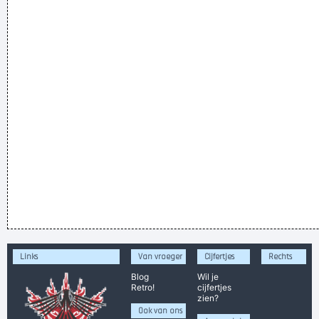
Links
Van vroeger
Cijfertjes
Rechts
Blog
Wil je
Retro!
cijfertjes
zien?
Ook van ons