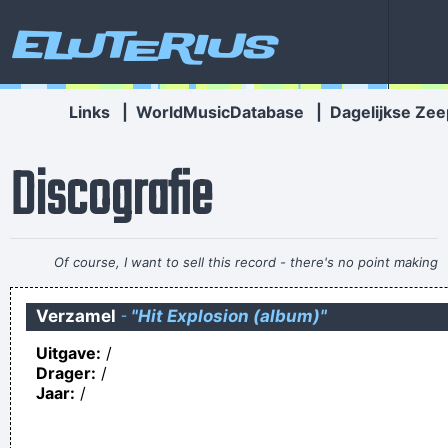
Eluterius
Links
|
WorldMusicDatabase
|
Dagelijkse Zee
Discografie
Of course, I want to sell this record - there's no point making
it otherwise
~ George Michael
Verzamel
-
"Hit Explosion (album)"
Vakbonden bij Estathe ongerust over afvloeiingen nadat
Uitgave:
/
bekend raakte dat grootverbruiker weldra het land verlaten
Drager:
/
zal.
Jaar:
/
They told me to use the brain god gave me. I did. Now I'm an
atheist. Ironic, isn't it?