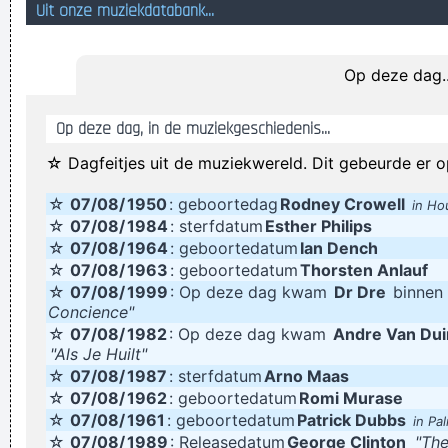
Uit onze muziekdatabank...
huist het in een lichaam van een man met de naam Lambert
De snelheidsbegrenzer heeft een dubbel voordeel: hij komt
Op deze dag..
de veiligheid ten goede en is handig om boetes te vermijdne.
geen paniek, ik leg nog een plaat op
Op deze dag, in de muziekgeschiedenis...
Herland Devreede's mopje over hardrockfanaten viel enkel in
☆ Dagfeitjes uit de muziekwereld. Dit gebeurde er o
de smaak bij de disconichten. Maar die durfden daar dan
☆
07/08/
1950
: geboortedag
Rodney Crowell
weer niet luidop mee te lachen
in Ho
☆
07/08/
1984
: sterfdatum
Esther Philips
Pia stuurt de dia met de Kia via Ria naar Mia, Lia! Wia'd dat
☆
07/08/
1964
: geboortedatum
Ian Dench
gedacht
☆
07/08/
1963
: geboortedatum
Thorsten Anlauf
☆
07/08/
1999
: Op deze dag kwam
Dr Dre
binnen 
"Delen is lief" toevoegen aan een bericht is gay!
Concience"
't Es ier oltid tselfsten, boovn geevn ze 't verkeerd deur en
☆
07/08/
1982
: Op deze dag kwam
Andre Van Dui
"Als Je Huilt"
kik krij de segaor!
☆
07/08/
1987
: sterfdatum
Arno Maas
Ik val op Spaanse jongens, dus ik ben Pedrofiel
☆
07/08/
1962
: geboortedatum
Romi Murase
Een decolleté is net als de zon, je mag erin kijken, maar niet
☆
07/08/
1961
: geboortedatum
Patrick Dubbs
in Pa
☆
07/08/
1989
: Releasedatum
George Clinton
"The
in staren