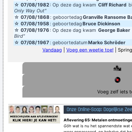
☆
07/08/
1982
: Op deze dag kwam
Cliff Richard
bi
Ik moet kakken
Only Way Out"
☆
07/08/
Je moet niet steeds dezelfde fouten maken, er is keus
1868
: geboortedag
Granville Ransome B
☆
07/08/
1958
: geboortedag
Bruce Dickinson
genoeg
☆
07/08/
1976
: Op deze dag kwam
George Baker
Verknoei je tijd op een nuttige manier!
Bird"
☆
07/08/
1967
: geboortedatum
Marko Schröder
Geej se lèllike voel hod!
Vandaag
|
Voeg een weetje toe!
| Spring
Voeg zelf iets t
Onze Online-Soap: Dagelijkse Ze
Aflevering 65: Metalen ontmoetinge
Gôh
wat is nu het spannendste wat e
weer gepasseerd, en behalve dat het