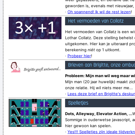
geworden is, evenals met nieuwjaar, v
·
Oh spannend! Ik wil de rest lezen
!
Het vermoeden van Collatz
Het vermoeden van Collatz is een wi
Lothar Collatz. Deze stelling behelst 
uitgekomen. Hier kan je uiteraard pr
berekening
niét
op 1 uitkomt.
·
Probeer hier
!
Brieven aan Brigitte, onze ombu
Probleem: Mijn man wil weg maar wi
Mijn man (20 jaar huwelijk) maakt zi
onze relatie. Hij wil niets meer me...
·
Lees deze brief en Brigitte's desk
Spelletjes
Dots, Alleyway, Elevator Action, ...
W
Sommige in ouderwetse javascript, a
hier gewoon kan spelen.
·
Yes!!! Spelletjes zijn ideale tijdverkn