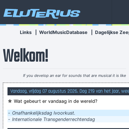
Eluterius
Links
|
WorldMusicDatabase
|
Dagelijkse Zee
Welkom!
If you develop an ear for sounds that are musical it is like
developing an ego. You begin to refuse sounds that are not
Vandaag, vrijdag 07 augustus 2026. Dag 219 van het jaar, we
musical and that way cut yourself off from a good deal of
☆
Wat gebeurt er vandaag in de wereld?
experience.
~ John Cage
ik ben met mijn haar in de boter gevallen!
-
Onafhankelijksdag Ivoorkust.
-
Internationale Transgenderrechtendag
HEY NANCY! GET ME A BEER! NOW!!
Niet alle gif komt met een gele waarschuwingssticker. Soms