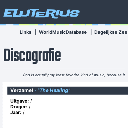
Eluterius
Links
|
WorldMusicDatabase
|
Dagelijkse Zee
Discografie
Pop is actually my least favorite kind of music, because it
lacks real depth.
~ Christina Aguilera
Verzamel
-
"The Healing"
Heej Albrecht wij lachen met Anderlecht! Heej ja heej ja
Uitgave:
/
hooow!
Drager:
/
Netflix-ondertiteling bij 'Squid Game' zorgt voor opschudding:
Jaar:
/
Netflix undertitling near Squid Game takes care of upshaking
het is alweer vroeg laat