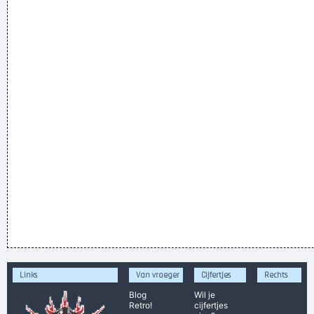
Links
Van vroeger
Cijfertjes
Rechts
Blog
Wil je
Retro!
cijfertjes