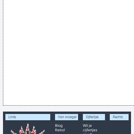
Links
Van vroeger
Cijfertjes
Rechts
Blog
Wil je
Retro!
cijfertjes