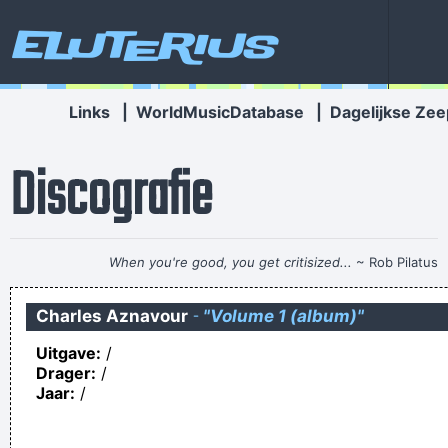
Eluterius
Links
|
WorldMusicDatabase
|
Dagelijkse Zee
Discografie
When you're good, you get critisized...
~ Rob Pilatus
îk_voël_mé_éënzäàm_èñ_álléen_v­
Charles Aznavour
-
"Volume 1 (album)"
andaåg_wìl_ïëmänd_mët_mè_prátè­ñ?
Uitgave:
/
Wasda? Ne Masda.
Drager:
/
Maar? Kijk je wel naar de proppen?
Jaar:
/
There once was a lady from China, she had a popsicle in her
vagina