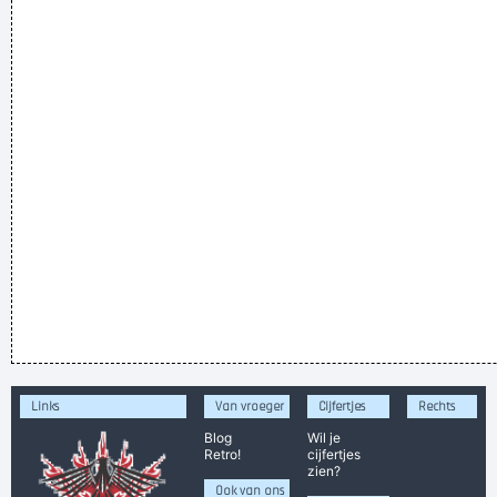
Links
Van vroeger
Cijfertjes
Rechts
Blog
Wil je
Retro!
cijfertjes
zien?
Ook van ons