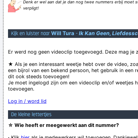
Denk er wel aan dat je dan nog twee nummers erbij moet s
vrouwen dan
verpligt!
Ge hoeftkens niet meer terug te komen Carl
wilt u kennismaken met een OekraIense vrouw? Klik hier om
Kijk en luister naar
Will Tura
-
Ik Kan Geen, Liefdess
uit te schrijven.
Soms kan je gewoon beter zwijgen dan je mond houden
Er werd nog geen videoclip toegevoegd. Deze mag je z
IK HAAT HET ALS DE STEMMETJES IN MIJN HOOFD STIL
ZIJN... WIE WEET WAT DIE IDIOTEN NU WEER AAN HET
★ Als je een interessant weetje hebt over de video, zo
een bijrol van een bekend persoon, het gebruik in een r
PLANNEN ZIJN!
dit ook steeds toevoegen!
Hé jij! Jij die dit leest! Jij bent TOF!!!
Je moet ingelogd zijn om een videoclip en/of weetjes h
toevoegen.
Aster nu nog in het kader had geschoten ...
´k vind ze eigenlijk niet zo knap :s
Log in / word lid
Kofidis kijken
De kleine lettertjes
Verknoei je tijd op een nuttige manier!
☆ Wie heeft er meegewerkt aan dit nummer?
Geej se lèllike voel hod!
·
Klik
hier
als je medewerkers wil toevoegen. Dankjewel