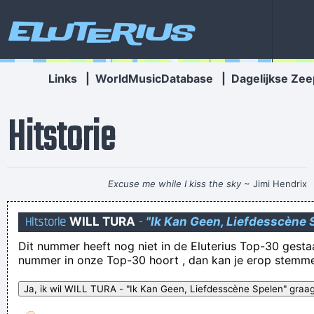
Eluterius
Links
|
WorldMusicDatabase
|
Dagelijkse Zee
Hitstorie
Excuse me while I kiss the sky
~ Jimi Hendrix
Je zus roept... alle kleine kinderen
Hitstorie
WILL TURA
-
"Ik Kan Geen, Liefdesscène 
dus bleef het witte goedje gewoon liggen. Maar ach, dat
Dit nummer heeft nog niet in de Eluterius Top-30 gestaan!
maakt de soap alleen maar charmanter, toch?
nummer in onze Top-30 hoort , dan kan je erop stemm
Tett´n! Tett´n! Tett´n!
wie de lat hoog legt springt er onderdoor
Komààn zeg, wie wil er nu seks met een màn!? Euh ja, buiten