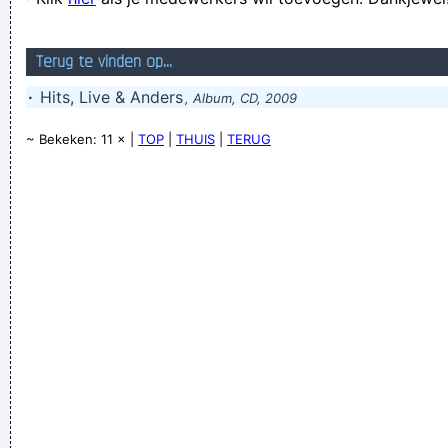
Terug te vinden op...
·
Hits, Live & Anders
, Album, CD, 2009
~ Bekeken: 11 × |
TOP
|
THUIS
|
TERUG