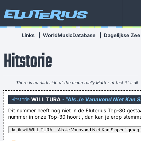
Eluterius
Links
|
WorldMusicDatabase
|
Dagelijkse Zee
Hitstorie
There is no dark side of the moon really Matter of fact it´ s all
dark
~ Pink Floyd
Hitstorie
WILL TURA
-
"Als Je Vanavond Niet Kan 
spreken is zilver en zwijgen is fout
Dit nummer heeft nog niet in de Eluterius Top-30 gestaan!
Zodat het wat meer op een zaag lijkt?
nummer in onze Top-30 hoort , dan kan je erop stemm
toen hij haar haar op het toilet toeliet
Roel Tijskens: "Nee, het logo van Starbucsk is niét gebaseerd
op mijn gezicht"