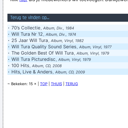
karakter.
Verknoei je tijd op een nuttige manier!
Terug te vinden op...
Geej se lèllike voel hod!
·
70’s Collectie
, Album, Div., 1984
·
Will Tura Nr 12
, Album, Div., 1974
·
25 Jaar Will Tura
, Album, Vinyl, 1982
·
Will Tura Quality Sound Series
, Album, Vinyl, 1977
·
The Golden Best Of Will Tura
, Album, Vinyl, 1979
·
Will Tura Picturedisc
, Album, Vinyl, 1979
·
100 Hits
, Album, CD, 2008
·
Hits, Live & Anders
, Album, CD, 2009
~ Bekeken: 15 × |
TOP
|
THUIS
|
TERUG