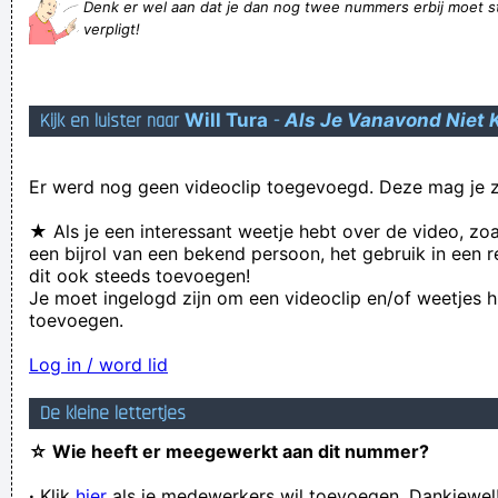
Denk er wel aan dat je dan nog twee nummers erbij moet s
Steeds meer mensen lijken steeds sneller te oordelen met
verpligt!
steeds minder kennis
Hedde gij nu zjust gezegd da ik mottig ben of wa?
Kijk en luister naar
Will Tura
-
Als Je Vanavond Niet 
GOD BESTAAT NIET
Wokkels op je knokkels
Er werd nog geen videoclip toegevoegd. Deze mag je z
Mijn hobby is: lachen met andermans hobby´s
MOEHAHAHAHAHAHA!
★ Als je een interessant weetje hebt over de video, zo
een bijrol van een bekend persoon, het gebruik in een r
One of these ideas is the fake scrotum, developed in the late
dit ook steeds toevoegen!
1960s, with a hidden radio inside.
Je moet ingelogd zijn om een videoclip en/of weetjes h
toevoegen.
Huge delivery of Champagne arrives at Tory conference as
Boris Johnson's pals discuss poverty
Log in / word lid
wie niet sterk is moet sexy zijn
De kleine lettertjes
Harmerald Van Der Warkum is niet bepaald wat men noemt
☆ Wie heeft er meegewerkt aan dit nummer?
'een vrolijke Frans'; onverdraagzaamheid en gebrek aan ook
·
Klik
hier
maar enig fatsoen vormen de nefaste basis voor 's mans
als je medewerkers wil toevoegen. Dankjewel