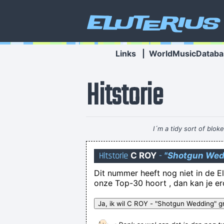
Eluterius
Links
|
WorldMusicDataba
Hitstorie
I´m a tidy sort of blok
Hitstorie
C ROY
-
"Shotgun Wed
Dit nummer heeft nog niet in de El
onze Top-30 hoort , dan kan je e