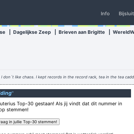
Info
Bijslui
se
|
Dagelijkse Zeep
|
Brieven aan Brigitte
|
Wereld
e I don´t like chaos. I kept records in the record rack, tea in the tea cad
ding
"
Slechts één bedrijf ter wereld
uterius Top-30 gestaan! Als jij vindt dat dit nummer in
Het woord 'dus' is een zelfstandig, samengesplitst bijvoeglijk koppelvoe
rop stemmen!
Met welke software maakt m
computers worden steeds sneller, waarom