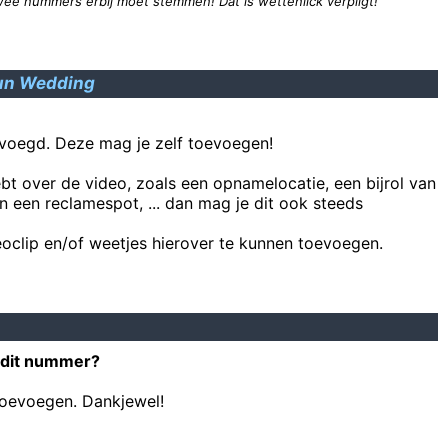
wee nummers erbij moet stemmen! Dat is wettenlick verpligt!
 een weeshuis in de Oekraïne bezocht. Dat maakte diepe indruk. 'Het is t
un Wedding
 nog niet in vieze papieren zitten, dan zit het nu in een doos oud pa
voegd. Deze mag je zelf toevoegen!
Ik zal gr
ebt over de video, zoals een opnamelocatie, een bijrol van
Heej Reejmond steek de
n een reclamespot, ... dan mag je dit ook steeds
Héét ter mich toch eine inne wasbak geshiete b
oclip en/of weetjes hierover te kunnen toevoegen.
 dit nummer?
toevoegen. Dankjewel!