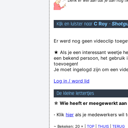
Denk er wel aan dat je dan nog t
Het Nederlands Elftal heeft gisteren
Kijk en luister naar
C Roy
-
Shotg
Mocht Nederland
Er werd nog geen videoclip toege
★ Als je een interessant weetje h
een bekend persoon, het gebruik i
toevoegen!
Je moet ingelogd zijn om een vide
Log in / word lid
De kleine lettertjes
☆ Wie heeft er meegewerkt aan
·
Klik
hier
als je medewerkers wil 
~ Bekeken: 20 × |
TOP
|
THUIS
|
TERUG