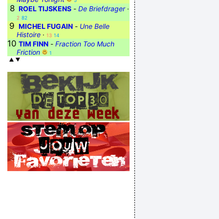
5
8
ROEL TIJSKENS
-
De Briefdrager
·
2
82
9
MICHEL FUGAIN
-
Une Belle
Histoire
·
13
14
10
TIM FINN
-
Fraction Too Much
Friction
1