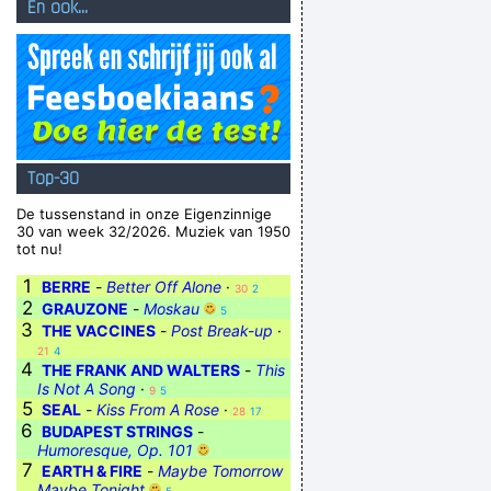
En ook...
Top-30
De tussenstand in onze Eigenzinnige
30 van week 32/2026. Muziek van 1950
tot nu!
1
BERRE
-
Better Off Alone
·
30
2
2
GRAUZONE
-
Moskau
5
3
THE VACCINES
-
Post Break-up
·
21
4
4
THE FRANK AND WALTERS
-
This
Is Not A Song
·
9
5
5
SEAL
-
Kiss From A Rose
·
28
17
6
BUDAPEST STRINGS
-
Humoresque, Op. 101
7
EARTH & FIRE
-
Maybe Tomorrow
Maybe Tonight