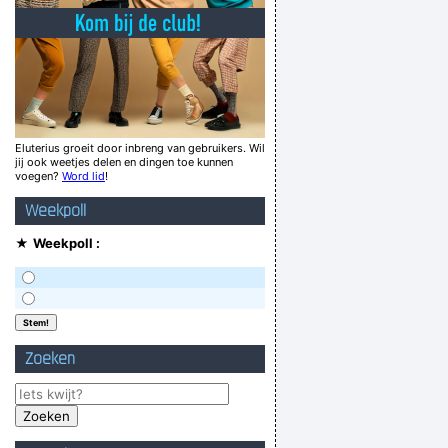
Een octopus heeft 8 testikels
riest al die gezichten zonder hoop te zien',
aldus de zesjarige Igor.
pier die een week in de regen heeft gestaan.
Laat je scheten LUID!!
Eluterius groeit door inbreng van gebruikers. Wil
jij ook weetjes delen en dingen toe kunnen
otverdoeme zelf wel uitmaken wa ik leuk vind!
voegen?
Word lid
!
ze kaars in je kond! Heej ja heej ja hooow!
Weekpoll
iej de mannen zieker. Tom waas boes jonguh
★
Weekpoll :
Verknoei je tijd op een nuttige manier!
Geej se lèllike voel hod!
Zoeken