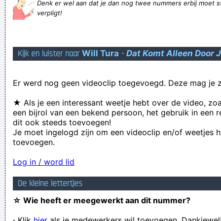
Denk er wel aan dat je dan nog twee nummers erbij moet s
Afgezaagde reclameslagzinnen op maat heruitgevonden.
verpligt!
Jaawadde
Roel is een gebruiksvriendelijke krachtpatser voor
Kijk en luister naar
Will Tura
-
Dat Komt Alleen Door 
productiviteit, met de prestaties en beveiliging die je nodig
hebt.
Er werd nog geen videoclip toegevoegd. Deze mag je z
Goedemorgen vrienden en vrienden die ik niet zo goed ken
Pripoved gradi na humorju, ki se vsakokrat izteče v grotesko
★ Als je een interessant weetje hebt over de video, zo
een bijrol van een bekend persoon, het gebruik in een r
Prof. Drs. Sergov Barinek Bastian Klemonzrud Jormeidt
dit ook steeds toevoegen!
Allochtre
Je moet ingelogd zijn om een videoclip en/of weetjes h
toevoegen.
<GoeBezig> *ons marieeeee-louise veert op- en neer, ze
rijdt ruw op mijn rechte banaan
Log in / word lid
Blaffend honden wakker maken
De kleine lettertjes
Daarstraks een neushaar uitgetrokken, deze op een aftandse
☆ Wie heeft er meegewerkt aan dit nummer?
gitaar gemonteerd, gestemd, en dan "Smells Like Teen Spirit"
·
Klik
hier
als je medewerkers wil toevoegen. Dankjewel
gespeeld!