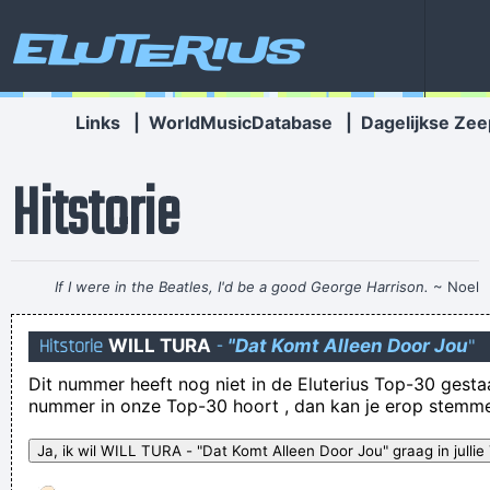
Eluterius
Links
|
WorldMusicDatabase
|
Dagelijkse Zee
Hitstorie
If I were in the Beatles, I'd be a good George Harrison.
~ Noel
Gallagher
Hitstorie
WILL TURA
-
"Dat Komt Alleen Door Jou
"
Wie met mensen om gaat als pionnen, ziet spoedig dat zijn
Dit nummer heeft nog niet in de Eluterius Top-30 gestaan!
schaakbord leeg is...
nummer in onze Top-30 hoort , dan kan je erop stemm
Ik heb heel veel recept voor die hardwerkende kok
wilt u kennismaken met een OekraIense vrouw? Klik hier om
uit te schrijven.