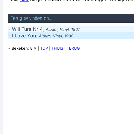
ik eueueuh… ik heb een mooie dochter…. oh jaaaaa?
hoge bomen vangen veel ballen
Terug te vinden op...
Verknoei je tijd op een nuttige manier!
·
Will Tura Nr 4
, Album, Vinyl, 1967
Geej se lèllike voel hod!
·
I Love You
, Album, Vinyl, 1980
~ Bekeken: 8 × |
TOP
|
THUIS
|
TERUG