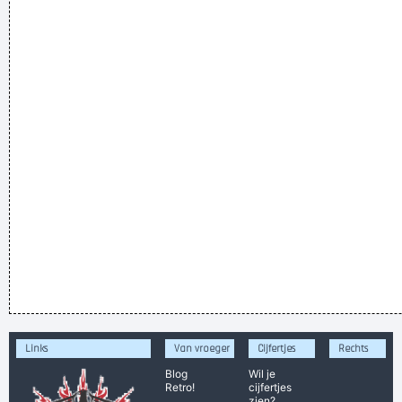
Links
Van vroeger
Cijfertjes
Rechts
Blog
Wil je
Retro!
cijfertjes
zien?