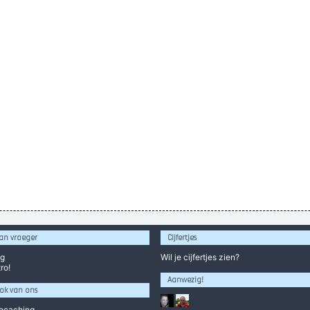
an vroeger
Cijfertjes
og
Wil je
cijfertjes
zien?
ro!
Aanwezig!
ok van ons
ocaching