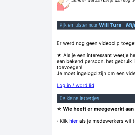
Denk er wel aan dat je dan nog t
Kijk en luister naar
Will Tura
-
Mij
Er werd nog geen videoclip toege
★ Als je een interessant weetje h
een bekend persoon, het gebruik i
toevoegen!
Je moet ingelogd zijn om een vide
Log in / word lid
De kleine lettertjes
☆ Wie heeft er meegewerkt aan
·
Klik
hier
als je medewerkers wil 