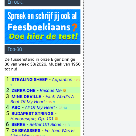
En ook...
Top-30
De tussenstand in onze Eigenzinnige
30 van week 33/2026. Muziek van 1950
tot nu!
1
STEALING SHEEP
-
Apparition
·
23
2
2
ZERRA ONE
-
Rescue Me
3
MINK DEVILLE
-
Each Word‘s A
Beat Of My Heart
·
15
9
4
ABC
-
All Of My Heart
·
28
13
5
BUDAPEST STRINGS
-
Humoresque, Op. 101
6
BERRE
-
Better Off Alone
·
1
3
7
DE BRASSERS
-
En Toen Was Er
Niets Meer
·