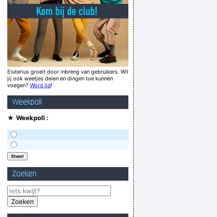
nt te citeren tijdens sollicitatiegesprekken
getuige van een allesverschroeiende scheet
VV: the tables have turned inderdaad! 360°!
nd I think to Marcel, what a wonderful world
terwards I wipe my ass with the photographs
Eluterius groeit door inbreng van gebruikers. Wil
jij ook weetjes delen en dingen toe kunnen
lMarks: Tijd voor de coëfficiëntenpolonaise!
voegen?
Word lid
!
n Standard nog ´s moet doorgenomen worden!
Weekpoll
Verknoei je tijd op een nuttige manier!
★
Weekpoll :
Geej se lèllike voel hod!
Zoeken