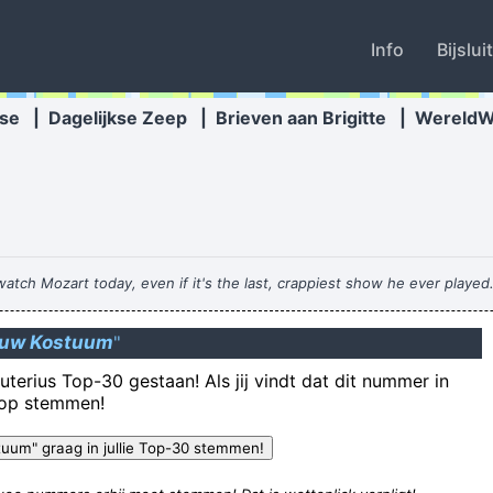
Info
Bijslui
se
|
Dagelijkse Zeep
|
Brieven aan Brigitte
|
Wereld
atch Mozart today, even if it's the last, crappiest show he ever played.
euw Kostuum
"
Z
uterius Top-30 gestaan! Als jij vindt dat dit nummer in
beter met ee
rop stemmen!
Resource at '/content/teveeltijd/nl/fisting/s-zine/pr
In een ze