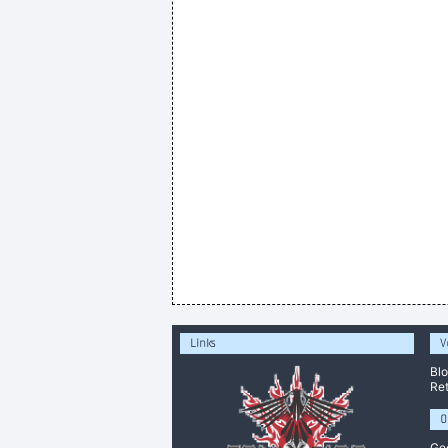
Links
V
Bl
Ret
O
Ge