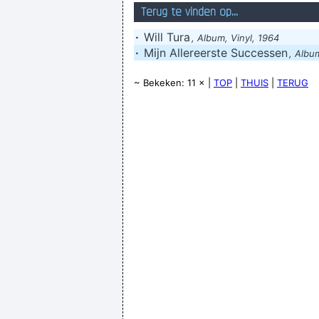
Terug te vinden op...
·
Will Tura
, Album, Vinyl, 1964
·
Mijn Allereerste Successen
, Albu
~ Bekeken: 11 × |
TOP
|
THUIS
|
TERUG