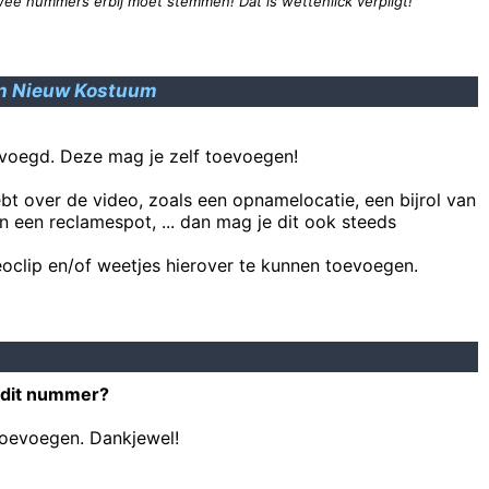
wee nummers erbij moet stemmen! Dat is wettenlick verpligt!
Het is géén goed idee om de passages uit het jonagold-incide
op dat moment was ik 
ST
n Nieuw Kostuum
A
I take photographs of asses. aand af
voegd. Deze mag je zelf toevoegen!
Kare
ebt over de video, zoals een opnamelocatie, een bijrol van
´k Blijf er trouwens bij dat de boekhouding va
n een reclamespot, ... dan mag je dit ook steeds
oclip en/of weetjes hierover te kunnen toevoegen.
 dit nummer?
toevoegen. Dankjewel!