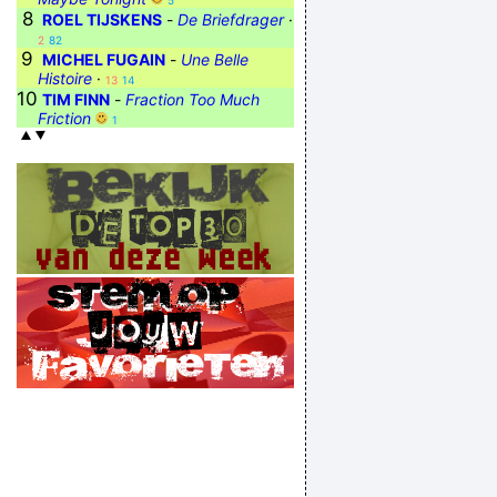
5
8
ROEL TIJSKENS
-
De Briefdrager
·
2
82
9
MICHEL FUGAIN
-
Une Belle
Histoire
·
13
14
10
TIM FINN
-
Fraction Too Much
Friction
1