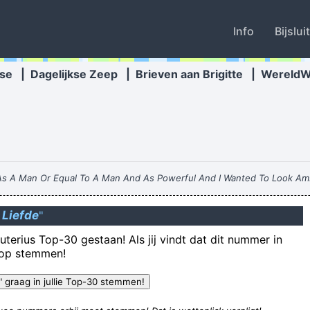
Info
Bijslui
se
|
Dagelijkse Zeep
|
Brieven aan Brigitte
|
Wereld
 As A Man Or Equal To A Man And As Powerful And I Wanted To Look Am
 Through The Media And It Certainly Did Cause Quite A Few Ripples A
 Liefde
"
Linda heef
uterius Top-30 gestaan! Als jij vindt dat dit nummer in
Asking for a friend: does anyone know who played the ma
rop stemmen!
Frank Matsmijter, boekhouder voor een criminele organisatie, k
ONHABITUELE MANIEREN OM KLANTEN & SCHOENETEN
Why can´t col