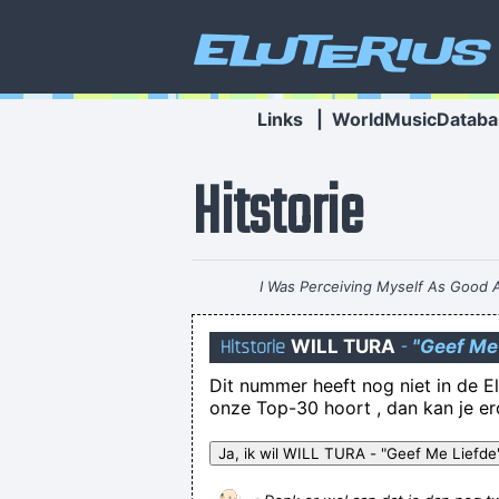
Eluterius
Links
|
WorldMusicDataba
Hitstorie
I Was Perceiving Myself As Good
Interesting Statement To Make
Hitstorie
WILL TURA
-
"Geef Me
Dit nummer heeft nog niet in de El
onze Top-30 hoort , dan kan je e