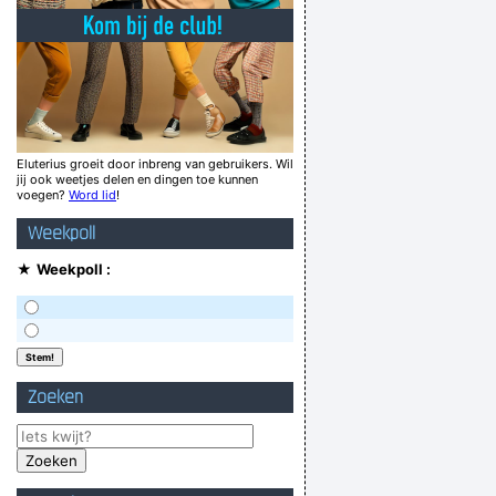
Hoeveel is het geworden tegen moaris ?
Sascha Fistel
have your shit or get off the pot!!!
s de trog nog zo vol, het varken gooit het om
ijg gewoon en stuur mij daar niet voor aub zeg
Eluterius groeit door inbreng van gebruikers. Wil
jij ook weetjes delen en dingen toe kunnen
Alana Beatriz Aires de Santana Dias
voegen?
Word lid
!
Conserve energy: stay seated!
Weekpoll
ij nog niet uitgerust? Heej ja heej ja hooow!
★
Weekpoll :
Verknoei je tijd op een nuttige manier!
Geej se lèllike voel hod!
Zoeken