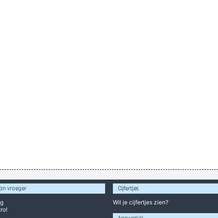
an vroeger
Cijfertjes
og
Wil je
cijfertjes
zien?
ro!