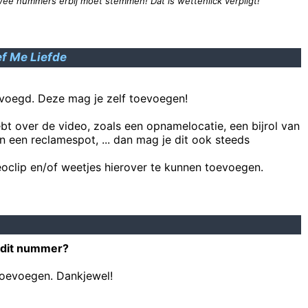
wee nummers erbij moet stemmen! Dat is wettenlick verpligt!
f Me Liefde
al i
gvd! je bent echt ziek in u hoofd Ja ja omg ik like iets en ik stalk u zw
voegd. Deze mag je zelf toevoegen!
ebt over de video, zoals een opnamelocatie, een bijrol van
n een reclamespot, ... dan mag je dit ook steeds
Heej August ben j
oclip en/of weetjes hierover te kunnen toevoegen.
 dit nummer?
toevoegen. Dankjewel!