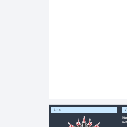
Links
V
Bl
Ret