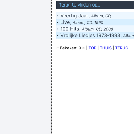
Terug te vinden op...
·
Veertig Jaar
, Album, CD,
·
Live
, Album, CD, 1990
·
100 Hits
, Album, CD, 2008
·
Vrolijke Liedjes 1973-1993
, Album
~ Bekeken: 9 × |
TOP
|
THUIS
|
TERUG