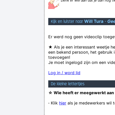
Denk er wel aan dat je dan nog t
Kijk en luister naar
Will Tura
-
Gee
laat mij met gerust 
Er werd nog geen videoclip toege
★ Als je een interessant weetje h
een bekend persoon, het gebruik i
toevoegen!
Je moet ingelogd zijn om een vide
Log in / word lid
De kleine lettertjes
☆ Wie heeft er meegewerkt aan
·
Klik
hier
als je medewerkers wil 