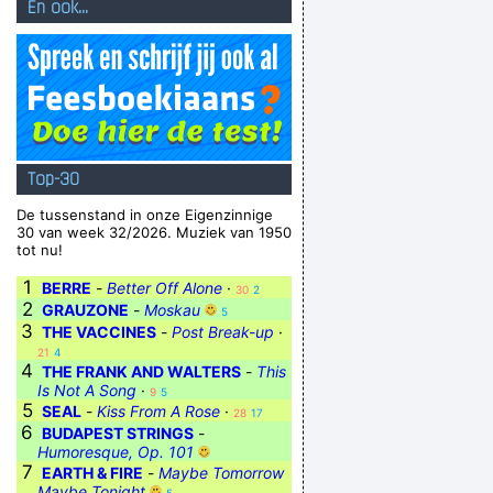
En ook...
Top-30
De tussenstand in onze Eigenzinnige
30 van week 32/2026. Muziek van 1950
tot nu!
1
BERRE
-
Better Off Alone
·
30
2
2
GRAUZONE
-
Moskau
5
3
THE VACCINES
-
Post Break-up
·
21
4
4
THE FRANK AND WALTERS
-
This
Is Not A Song
·
9
5
5
SEAL
-
Kiss From A Rose
·
28
17
6
BUDAPEST STRINGS
-
Humoresque, Op. 101
7
EARTH & FIRE
-
Maybe Tomorrow
Maybe Tonight