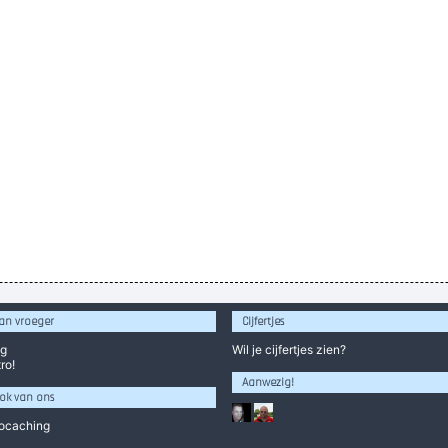
an vroeger
Cijfertjes
og
Wil je
cijfertjes
zien?
ro!
Aanwezig!
ok van ons
ocaching