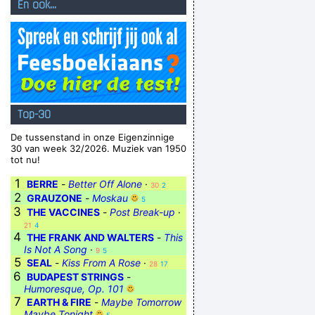
En ook...
Top-30
De tussenstand in onze Eigenzinnige
30 van week 32/2026. Muziek van 1950
tot nu!
1
BERRE
-
Better Off Alone
·
30
2
2
GRAUZONE
-
Moskau
5
3
THE VACCINES
-
Post Break-up
·
21
4
4
THE FRANK AND WALTERS
-
This
Is Not A Song
·
9
5
5
SEAL
-
Kiss From A Rose
·
28
17
6
BUDAPEST STRINGS
-
Humoresque, Op. 101
7
EARTH & FIRE
-
Maybe Tomorrow
Maybe Tonight