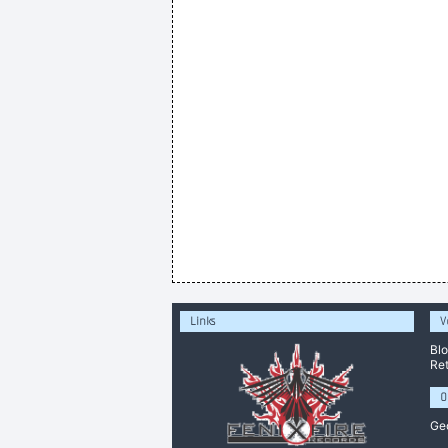
Links
V
Bl
Ret
O
Ge