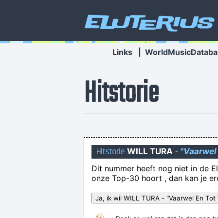
Eluterius
Links
|
WorldMusicDataba
Hitstorie
Hitstorie
WILL TURA
-
"Vaarwel
Get back to me urgently please, it
Dit nummer heeft nog niet in de El
onze Top-30 hoort , dan kan je e
duumke haw uh verreken gekocht 