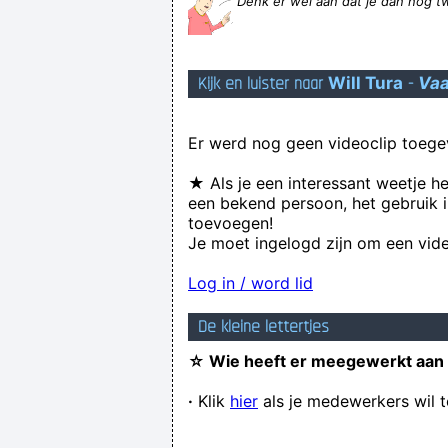
Denk er wel aan dat je dan nog t
Kijk en luister naar
Will Tura
-
Vaa
Er werd nog geen videoclip toege
★ Als je een interessant weetje h
een bekend persoon, het gebruik i
toevoegen!
Je moet ingelogd zijn om een vide
Wat een theate
Log in / word lid
De kleine lettertjes
☆ Wie heeft er meegewerkt aan
·
Klik
hier
als je medewerkers wil 