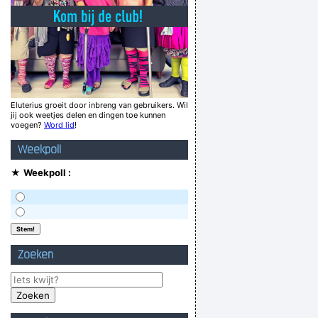
oor niemand interessant, deze hele site niet
 heiop en gebruke dan een rol huuskespapeer
Ignorent, ignorant, ig ne raore, ig nen oarige
Vandaag is het antennekesknetsday!
ik denk het wel ja!
Eluterius groeit door inbreng van gebruikers. Wil
jij ook weetjes delen en dingen toe kunnen
j? En leer godverdomme spellen, gebruikteN.
voegen?
Word lid
!
Kweek meer vlooien, eet meer snot
Weekpoll
beter te laat dan overtijd
★
Weekpoll :
d. Vormer lachte, weende, lachte en weende
Verknoei je tijd op een nuttige manier!
Geej se lèllike voel hod!
Zoeken