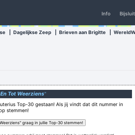
Info
Bijslui
se
|
Dagelijkse Zeep
|
Brieven aan Brigitte
|
Wereld
Waar
 En Tot Weerziens
"
's very important. I don't know which other way to reach you except th
uterius Top-30 gestaan! Als jij vindt dat dit nummer in
rop stemmen!
duumkes zoon haw t toews gebroacht laank haw gestoken fielefak ha