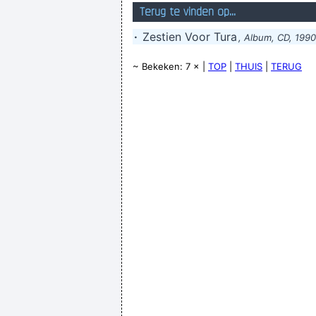
Terug te vinden op...
·
Zestien Voor Tura
, Album, CD, 1990
~ Bekeken: 7 × |
TOP
|
THUIS
|
TERUG