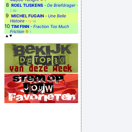
5
8
ROEL TIJSKENS
-
De Briefdrager
·
2
82
9
MICHEL FUGAIN
-
Une Belle
Histoire
·
13
14
10
TIM FINN
-
Fraction Too Much
Friction
1