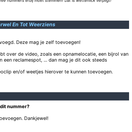
wee nummers erbij moet stemmen! Dat is wettenlick verpligt!
V
joa die wiever die sjiete
rwel En Tot Weerziens
voegd. Deze mag je zelf toevoegen!
Oh ja, dat is een goeie. Wat voor een mensen ken ji
ebt over de video, zoals een opnamelocatie, een bijrol van
n een reclamespot, ... dan mag je dit ook steeds
oclip en/of weetjes hierover te kunnen toevoegen.
r in slot! Goal van Club afgekeurd, dan goedgekeurd en weer afgekeur
 dit nummer?
toevoegen. Dankjewel!