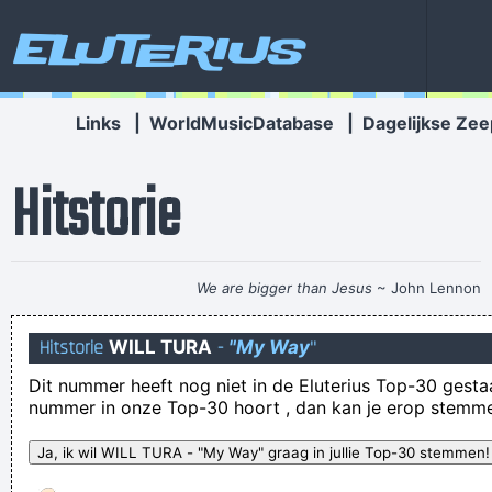
Eluterius
Links
|
WorldMusicDatabase
|
Dagelijkse Zee
Hitstorie
We are bigger than Jesus
~ John Lennon
Despite his enduring heartthrob status, Brad was once voted
Hitstorie
WILL TURA
-
"My Way
"
one of the world's unsexiest men because of the hideous
Dit nummer heeft nog niet in de Eluterius Top-30 gestaan!
stench that allegedly follows him around
nummer in onze Top-30 hoort , dan kan je erop stemm
want ook palingen houden van herhalingen
Wij kunnen er verder ook niks aan doen
SNAP JIJ DAN NIKS!? - Jawel, ik begrijp zelf héél goed dat ik