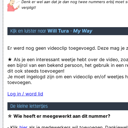
Denk er wel aan dat je dan nog twee nummers erbij moet s
niet slim ben
verpligt!
Iederéén heeft het over wat Ronaldo hier doet in Portugal-
Frankrijk! Iedereen behalve IK dan...
Kijk en luister naar
Will Tura
-
My Way
gezwind rees m´n onsterfelijke ziel naar de bruine, door
bosmensen afgeknaagde grasvelden
Er werd nog geen videoclip toegevoegd. Deze mag je z
IK VIND DAT ER VERANDERING MOET KOMENEEN KONTRACK
MOT EEN GANS JAAR UIT DOEN, NIET IN HET MIDDEN VAN
★ Als je een interessant weetje hebt over de video, zo
een bijrol van een bekend persoon, het gebruik in een r
HET van het seisoon veranderen,??,,,,,,,,
dit ook steeds toevoegen!
Tja, dan kan je evengoed zeggen dat die flik klop kreeg
Je moet ingelogd zijn om een videoclip en/of weetjes h
toevoegen.
omdat hij maar niet zo gekleed moet rondlopen
Instead Of Helping Those In Need, Let’s Snap A Picture First
Log in / word lid
er is een tijd van komen en een tijd van slaan
De kleine lettertjes
bu waas Thieuke inne sprint???
☆ Wie heeft er meegewerkt aan dit nummer?
Het zou kunnen dat het overmatig alcoholgebruik me belet
·
Klik
hier
om diudelijk te knunenn tpyne, maar eijss blemlse hbegvs
als je medewerkers wil toevoegen. Dankjewel