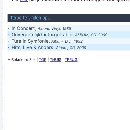
jesnads be,!
Wilco Van Der Mep trekt in een reflex zomaar eventjes een
Terug te vinden op...
dozijn appelsienen tegen de grond!
·
In Concert
, Album, Vinyl, 1985
Verknoei je tijd op een nuttige manier!
·
Onvergetelijk/unforgettable
, ALBUM, CD, 2009
·
Tura In Symfonie
, Album, Div., 1992
Geej se lèllike voel hod!
·
Hits, Live & Anders
, Album, CD, 2009
~ Bekeken: 8 × |
TOP
|
THUIS
|
TERUG