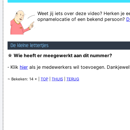
Weet jij iets over deze video? Herken je e
opnamelocatie of een bekend persoon?
D
De kleine lettertjes
☆ Wie heeft er meegewerkt aan dit nummer?
·
Klik
hier
als je medewerkers wil toevoegen. Dankjewel
~ Bekeken: 14 × |
TOP
|
THUIS
|
TERUG