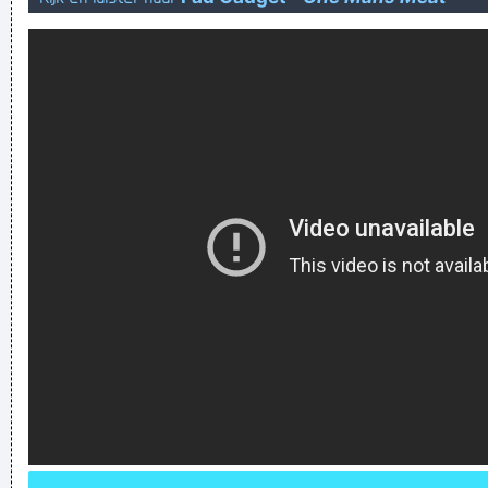
Iederéén heeft het over wat Ronaldo hier doet in Portugal-
Frankrijk! Iedereen behalve IK dan...
pierde timpul într-un mod util
Verknoei je tijd op een nuttige manier!
Geej se lèllike voel hod!