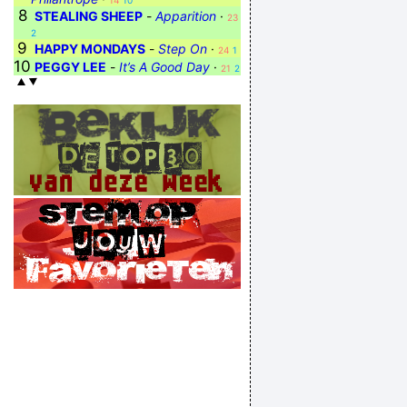
14
10
8
STEALING SHEEP
-
Apparition
·
23
2
9
HAPPY MONDAYS
-
Step On
·
24
1
10
PEGGY LEE
-
It’s A Good Day
·
21
2