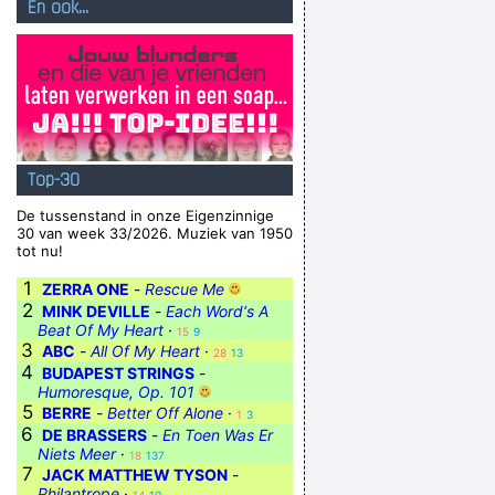
En ook...
Top-30
De tussenstand in onze Eigenzinnige
30 van week 33/2026. Muziek van 1950
tot nu!
1
ZERRA ONE
-
Rescue Me
2
MINK DEVILLE
-
Each Word‘s A
Beat Of My Heart
·
15
9
3
ABC
-
All Of My Heart
·
28
13
4
BUDAPEST STRINGS
-
Humoresque, Op. 101
5
BERRE
-
Better Off Alone
·
1
3
6
DE BRASSERS
-
En Toen Was Er
Niets Meer
·
18
137
7
JACK MATTHEW TYSON
-
Philantrope
·