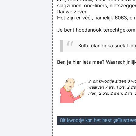
slagzinnen, one-liners, nietszegg
flauwe zever.
Het zijn er véél, namelijk 6063, en
Je bent hoedanook terechtgekome
Kultu clandicka soelal int
Grela Vorkest, NLP-coach voor str
Ben je hier iets mee? Waarschijnlij
In dit kwootje zitten 8
waarvan 7 a's, 1 b's, 2 c's,
n'en, 2 o's, 2 s'en, 2 t's, 
Dit kwootje kan het best geïllustree