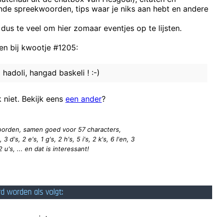
ende spreekwoorden, tips waar je niks aan hebt en andere
Kr
 dus te veel om hier zomaar eventjes op te lijsten.
n bij kwootje #1205:
als jouw kont kon spreke
i hadoli, hangad baskeli ! :-)
ontvliegen, staat bekend om haar welig okselhaar waar ooit een hamst
S
k niet. Bekijk eens
een ander
?
 woorden, samen goed voor 57
characters
,
 3 d's, 2 e's, 1 g's, 2 h's, 5 i's, 2 k's, 6 l'en, 3
2 u's, ... en dat is interessant!
rd worden als volgt: