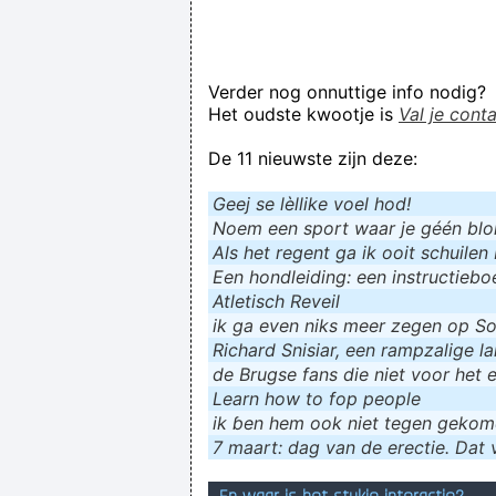
Verder nog onnuttige info nodig?
Het oudste kwootje is
Val je cont
De 11 nieuwste zijn deze:
Geej se lèllike voel hod!
Noem een sport waar je géén blokf
Als het regent ga ik ooit schuilen 
Een hondleiding: een instructieboe
Atletisch Reveil
ik ga even niks meer zegen op Soc
Richard Snisiar, een rampzalige la
de Brugse fans die niet voor het 
Learn how to fop people
ik ɓen hem ook niet tegen geko
7 maart: dag van de erectie. Dat v