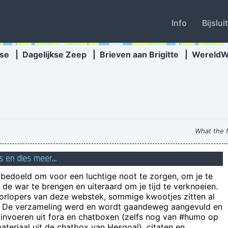
Info
Bijslui
se
|
Dagelijkse Zeep
|
Brieven aan Brigitte
|
Wereld
What the f
Wie zegt, dat je geluk niet kunt aanrake
s en dies meer...
rust: 5-1 Daar is het rustsignaal. De thuisfan
n bedoeld om voor een luchtige noot te zorgen, om je te
upstream connect error or disconnect/r
de war te brengen en uiteraard om je tijd te verknoeien.
oorlopers van deze webstek, sommige kwootjes zitten al
e! De verzameling werd en wordt gaandeweg aangevuld en
als een moeder haar kind uit
 invoeren uit fora en chatboxen (zelfs nog van #humo op
Als Trump zijn 
teriaal uit de chatbox van Hesgoal), citaten en