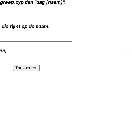
rgreep, typ dan "dag [naam]".
 die rijmt op de naam.
Heej