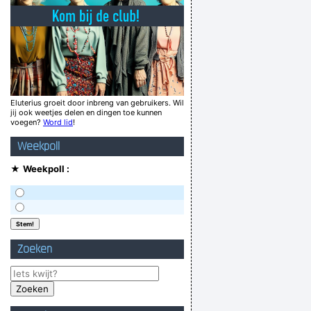
ijg je met al dat inpoort volk bij de gemeente
als je quitte speelt heb je niets gewonnen
أنا أدخن سيجارة ، كان الموقد
n zou ze een eigen paspoort moeten hebben
dat is de moeder in de porseleinwinkel
Eluterius groeit door inbreng van gebruikers. Wil
jij ook weetjes delen en dingen toe kunnen
er in verdween en nooit teruggevonden werd
voegen?
Word lid
!
taat ze me daar wat zwanger te wezen gvd!
Weekpoll
Verknoei je tijd op een nuttige manier!
★
Weekpoll :
Geej se lèllike voel hod!
Zoeken