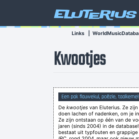
Eluterius
Links
|
WorldMusicDataba
Kwootjes
Een pak flauwekul, poëzie, taalkemel
De
kwootjes
van Eluterius. Ze zij
doen lachen of nadenken, om je in 
Ze zijn ontstaan op één van de v
jaren (sinds 2004) in de databas
bestaat uit typfouten en grappige
IRC
, rond 2004, maar ook nieuw ma