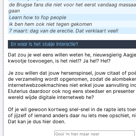
de Brugse fans die niet voor het eerst vandaag massaal
gaan
Learn how to fop people
ik ɓen hem ook niet tegen gekomen
7 maart: dag van de erectie. Dat verklaart veel!
En waar is het stukje interactie?
Dat zou je wel eens willen weten he, nieuwsgierig Aagje!
kwootje toevoegen, is het niet!? Ja he!? He!?
Je zou willen dat jouw hersenspinsel, jouw citaat of po
de verzameling wordt opgenomen, zodat de alombeke
internetwebzoekmachines niet enkel jouw aanvulling in
Eluterius daardoor ook nog eens steedser en presenter
wereld wijde digitale internetweb he?
Of je wil gewoon kortweg snel-snel in de rapte iets to
of jijzelf of iemand anders daar nu iets mee opschiet, n
Dat kan je dus hier doen.