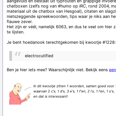
aangevuld en bestaat uit typfouten en grappige invoere
chatboxen (zelfs nog van #humo op
IRC
, rond 2004, m
annoying, repeating spam
materiaal uit de chatbox van Hesgoal), citaten en slagzi
Heej Farouk er zit een hand in mijn broek! Heej ja heej ja
nietszeggende spreekwoorden, tips waar je niks aan he
flauwe zever.
hooow!
Het zijn er véél, namelijk 6063, en dus te veel om hier
Ge bedoelt met muil: perfect zuigmandje?
te lijsten.
Afgezaagde reclameslagzinnen op maat heruitgevonden.
Je bent hoedanook terechtgekomen bij kwootje #1228:
Jaawadde
Re: "STATUS: Uw pakket is klaar voor verzending!"
electrocutified
Winden laten tijdens seks, tien tips
hoer
Ben je hier iets mee? Waarschijnlijk niet. Bekijk eens
een
Vrouw voert vijf kinderen zonder gordel in auto: 27-jarige zit
zonder handschoenenkastje
In dit kwootje zitten 1 woorden, samen goed voor
waarvan 2 c's, 1 d's, 3 e's, 1 f'en, 2 i's, 1 l'en, 1 o's, 1
Even aan iedereen die me wilt verwijderen of blokkeren even
en dat is interessant!
dit: het is geen vliegveld hier, je hoeft je vertrek niet aan te
kondigen!
Verknoei je tijd op een nuttige manier!