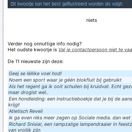
Dit kwootje kan het best geïllustreerd worden als volgt:
Geej se lèllike voel hod!
niets
Verder nog onnuttige info nodig?
Het oudste kwootje is
Val je contactpersoon niet te vaa
De 11 nieuwste zijn deze:
Geej se lèllike voel hod!
Noem een sport waar je géén blokfluit bij gebruikt
Als het regent ga ik ooit schuilen bij kruidvat. Echt gezel
maar drogist wel..
Een hondleiding: een instructieboekje dat je bij de aan
krijgt
Atletisch Reveil
ik ga even niks meer zegen op Sociale media. dan wet ju
Richard Snisiar, een rampzalige lampendraaier in feestz
van vrolijk zijn