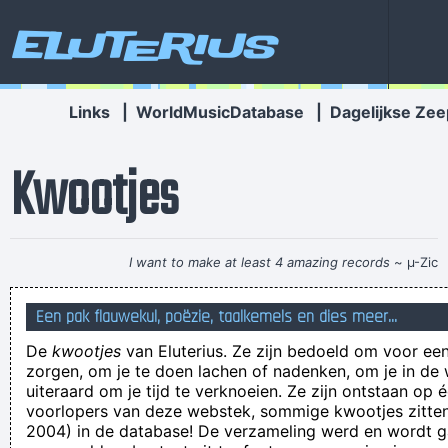
Eluterius
Links
|
WorldMusicDatabase
|
Dagelijkse Zee
Kwootjes
I want to make at least 4 amazing records
~ µ-Zic
Kijk mams, een vreemdeling met werk!
Een pak flauwekul, poëzie, taalkemels en dies meer...
Mijn relatie met mijn hond is echt belachelijk
De
kwootjes
van Eluterius. Ze zijn bedoeld om voor een
amai gij zegt dikwijls 'amai'
zorgen, om je te doen lachen of nadenken, om je in de
met je mond vol tandpasta staan
uiteraard om je tijd te verknoeien. Ze zijn ontstaan op 
voorlopers van deze webstek, sommige kwootjes zitten 
Hello my name is MATT D'AGATI. I have no friends and no life.
2004) in de database! De verzameling werd en wordt
I spend my time flooding websites with boring, uninteresting,