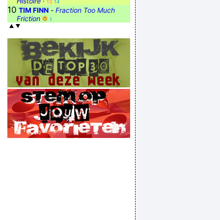
Histoire
·
13
14
10
TIM FINN
-
Fraction Too Much
Friction
1