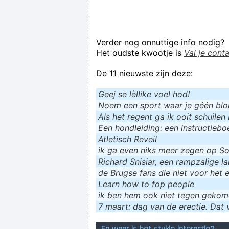
Verder nog onnuttige info nodig?
Het oudste kwootje is
Val je cont
De 11 nieuwste zijn deze:
Geej se lèllike voel hod!
Noem een sport waar je géén blokf
Als het regent ga ik ooit schuilen 
Een hondleiding: een instructieboe
Atletisch Reveil
ik ga even niks meer zegen op Soc
Richard Snisiar, een rampzalige la
de Brugse fans die niet voor het 
Learn how to fop people
ik ɓen hem ook niet tegen geko
7 maart: dag van de erectie. Dat v