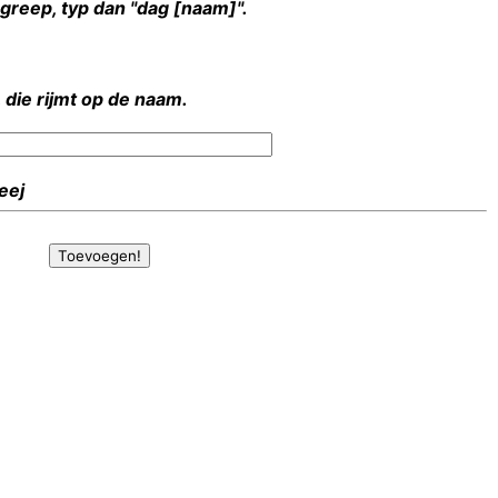
rgreep, typ dan "dag [naam]".
 die rijmt op de naam.
Heej