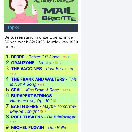
Top-30
De tussenstand in onze Eigenzinnige
30 van week 32/2026. Muziek van 1950
tot nu!
1
BERRE
-
Better Off Alone
·
30
2
2
GRAUZONE
-
Moskau
5
3
THE VACCINES
-
Post Break-up
·
21
4
4
THE FRANK AND WALTERS
-
This
Is Not A Song
·
9
5
5
SEAL
-
Kiss From A Rose
·
28
17
6
BUDAPEST STRINGS
-
Humoresque, Op. 101
7
EARTH & FIRE
-
Maybe Tomorrow
Maybe Tonight
5
8
ROEL TIJSKENS
-
De Briefdrager
·
2
82
9
MICHEL FUGAIN
-
Une Belle