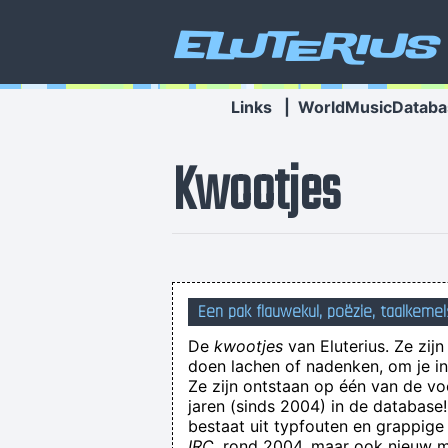
Eluterius
Links
|
WorldMusicDataba
Kwootjes
Een pak flauwekul, poëzie, taalkemel
De
kwootjes
van Eluterius. Ze zij
doen lachen of nadenken, om je in 
Ze zijn ontstaan op één van de v
jaren (sinds 2004) in de databas
bestaat uit typfouten en grappige
IRC
, rond 2004, maar ook nieuw ma