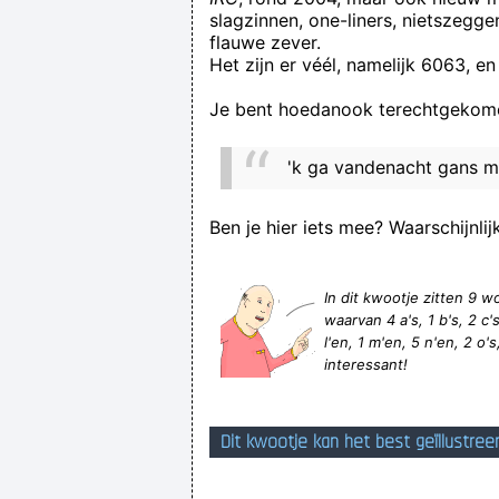
slagzinnen, one-liners, nietszegg
flauwe zever.
Het zijn er véél, namelijk 6063, en
Je bent hoedanook terechtgekome
'k ga vandenacht gans mij
Ben je hier iets mee? Waarschijnlij
In dit kwootje zitten 9
waarvan 4 a's, 1 b's, 2 c's, 
l'en, 1 m'en, 5 n'en, 2 o's,
interessant!
Dit kwootje kan het best geïllustree