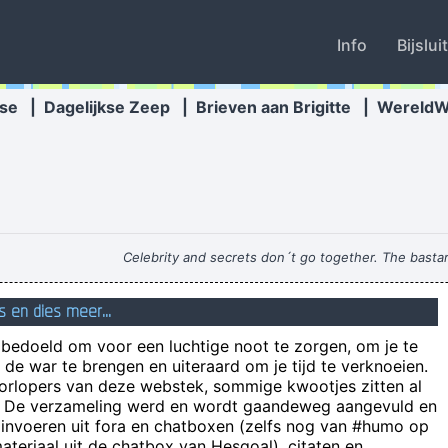
Info
Bijslui
se
|
Dagelijkse Zeep
|
Brieven aan Brigitte
|
Wereld
Celebrity and secrets don´t go together. The bastar
dus bleef het witte goedje gewoon liggen. Maar ach, dat 
s en dies meer...
Ikzelf heb geen troetelnaamvoor mijn penis, 
n bedoeld om voor een luchtige noot te zorgen, om je te
't Is niet omdat h
de war te brengen en uiteraard om je tijd te verknoeien.
Tatts on a 
oorlopers van deze webstek, sommige kwootjes zitten al
e! De verzameling werd en wordt gaandeweg aangevuld en
een wonder is 
 invoeren uit fora en chatboxen (zelfs nog van #humo op
teriaal uit de chatbox van Hesgoal), citaten en