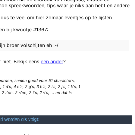
ende spreekwoorden, tips waar je niks aan hebt en andere
Vroeger hadden de kinderen sno
 dus te veel om hier zomaar eventjes op te lijsten.
Terug de teleur
n bij kwootje #1367:
Scherven brengen geluk. Tenzi
n broer volschijten eh :-/
men meester heefd gezegt dat men spel
k niet. Bekijk eens
een ander
?
 woorden, samen goed voor 51
characters
,
1 d's, 4 e's, 2 g's, 3 h's, 2 i's, 2 j's, 1 k's, 1
 2 r'en, 2 s'en, 2 t's, 2 v's, ... en dat is
rd worden als volgt: