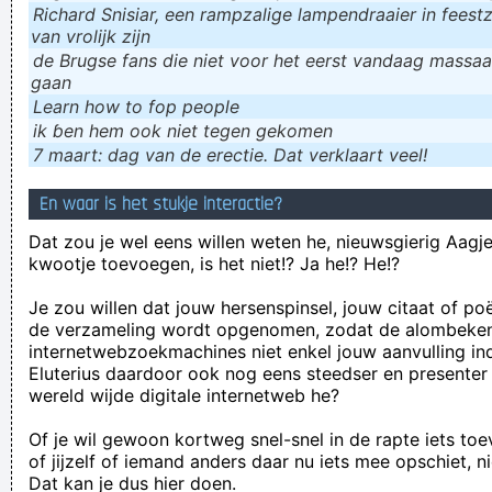
Richard Snisiar, een rampzalige lampendraaier in feestz
van vrolijk zijn
de Brugse fans die niet voor het eerst vandaag massaal
gaan
Learn how to fop people
ik ɓen hem ook niet tegen gekomen
7 maart: dag van de erectie. Dat verklaart veel!
En waar is het stukje interactie?
Dat zou je wel eens willen weten he, nieuwsgierig Aagje!
kwootje toevoegen, is het niet!? Ja he!? He!?
Je zou willen dat jouw hersenspinsel, jouw citaat of po
de verzameling wordt opgenomen, zodat de alombeke
internetwebzoekmachines niet enkel jouw aanvulling in
Eluterius daardoor ook nog eens steedser en presenter
wereld wijde digitale internetweb he?
Of je wil gewoon kortweg snel-snel in de rapte iets to
of jijzelf of iemand anders daar nu iets mee opschiet, n
Dat kan je dus hier doen.