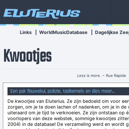
Eluterius
Links
|
WorldMusicDatabase
|
Dagelijkse Zee
Kwootjes
Less is more.
~ Rue Rapide
biljart is een beetje uitgelopen op een onvoorstelbare manier
Een pak flauwekul, poëzie, taalkemels en dies meer...
de manbag terug te zoeken
De
kwootjes
van Eluterius. Ze zijn bedoeld om voor een
Brugge Dortmund: geen BAL raken ze
zorgen, om je te doen lachen of nadenken, om je in de
Toen Jezus over het water liep was het hartje winter.
uiteraard om je tijd te verknoeien. Ze zijn ontstaan op 
voorlopers van deze webstek, sommige kwootjes zitten 
STEEDS
2004) in de database! De verzameling werd en wordt
hij heeft heel wat noten op zijn balk