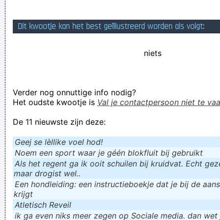
Geej se lèllike voel hod!
Dit kwootje kan het best geïllustreerd worden als volgt:
niets
Verder nog onnuttige info nodig?
Het oudste kwootje is
Val je contactpersoon niet te vaa
De 11 nieuwste zijn deze:
Geej se lèllike voel hod!
Noem een sport waar je géén blokfluit bij gebruikt
Als het regent ga ik ooit schuilen bij kruidvat. Echt gezel
maar drogist wel..
Een hondleiding: een instructieboekje dat je bij de aan
krijgt
Atletisch Reveil
ik ga even niks meer zegen op Sociale media. dan wet ju