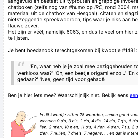
aangevuld en bestaat uit typfouten en grappige invoere
chatboxen (zelfs nog van #humo op
IRC
, rond 2004, m
De foto die je bij je brief hebt gestopt waarop je met een
materiaal uit de chatbox van Hesgoal), citaten en slagzi
rond je schouders geknoopte trui poseert bij een fruitschaal,
nietszeggende spreekwoorden, tips waar je niks aan he
flauwe zever.
doet helemaal niets in die richting vermoeden.
Het zijn er véél, namelijk 6063, en dus te veel om hier
Freek Blaakwater is de gangmaker tijdens processen,
te lijsten.
burenruzies en familieconflicten!
Je bent hoedanook terechtgekomen bij kwootje #1481:
Gieren kunnen goed vliegen; dat is waar, niet waar is dat
vliegen goed kunnen gieren.
'En, waar heb je je zoal mee beziggehouden to
'n kind ondej de eejfenaaj wojdt latej faak 'n bejdelaaj
werkloos was?' 'Oh, een beetje origami enzo...' 'En 
gedaan?' 'Nee, geen tijd voor gehad&
Topwijn geeft mij koppijn
Geef mij een reden tot klikken!
Ben je hier iets mee? Waarschijnlijk niet. Bekijk eens
een
Zagers, klagers en mensen die vanop afstand denken te
weten hoe het er aan toe gaat en gewoon hun vooroordeel
In dit kwootje zitten 28 woorden, samen goed vo
volgen zullen er altijd zijn
waarvan 9 a's, 3 b's, 2 c's, 4 d's, 24 e's, 7 g's, 6 h's, 
l'en, 2 m'en, 10 n'en, 11 o's, 4 r'en, 4 s'en, 7 t's, 2 u
in het oortje nemen
z'en, 7 nullen, 7 drie's, 7 negens, ... en dat is inter
Verknoei je tijd op een nuttige manier!