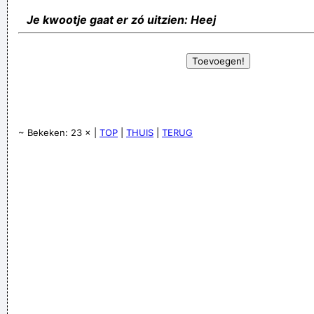
Je kwootje gaat er zó uitzien: Heej
~ Bekeken: 23 × |
TOP
|
THUIS
|
TERUG