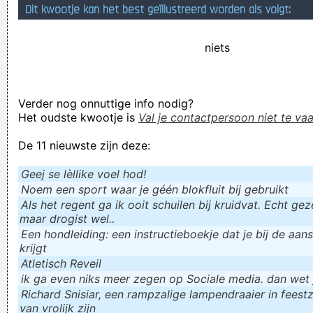
Dit kwootje kan het best geïllustreerd worden als volgt:
Jim was an interesting man, he learned from his ancestors
how to boil water by using his dick to light the fire.
niets
Alleenstaande dame zoekt zittend beroep
Een woord met 8 medeklinkers na elkaar: angstschreeuw
Verder nog onnuttige info nodig?
I am sorry, I can help nothing. But it is assured, that you will
Het oudste kwootje is
Val je contactpersoon niet te vaa
find the correct decision.
De 11 nieuwste zijn deze:
Verknoei je tijd op een nuttige manier!
Geej se lèllike voel hod!
Geej se lèllike voel hod!
Noem een sport waar je géén blokfluit bij gebruikt
Als het regent ga ik ooit schuilen bij kruidvat. Echt gezel
maar drogist wel..
Een hondleiding: een instructieboekje dat je bij de aan
krijgt
Atletisch Reveil
ik ga even niks meer zegen op Sociale media. dan wet ju
Richard Snisiar, een rampzalige lampendraaier in feestz
van vrolijk zijn