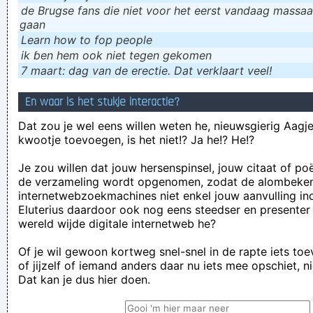
de Brugse fans die niet voor het eerst vandaag massaal
gaan
Learn how to fop people
ik ɓen hem ook niet tegen gekomen
7 maart: dag van de erectie. Dat verklaart veel!
En waar is het stukje interactie?
Dat zou je wel eens willen weten he, nieuwsgierig Aagje!
kwootje toevoegen, is het niet!? Ja he!? He!?
Je zou willen dat jouw hersenspinsel, jouw citaat of po
de verzameling wordt opgenomen, zodat de alombeke
internetwebzoekmachines niet enkel jouw aanvulling in
Eluterius daardoor ook nog eens steedser en presenter
wereld wijde digitale internetweb he?
Of je wil gewoon kortweg snel-snel in de rapte iets to
of jijzelf of iemand anders daar nu iets mee opschiet, n
Dat kan je dus hier doen.