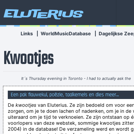
Eluterius
Links
|
WorldMusicDatabase
|
Dagelijkse Zee
Kwootjes
It´s Thursday evening in Toronto - I had to actually ask the
drummer - but for us, it´s Friday night
~ Paul Weller
Een pak flauwekul, poëzie, taalkemels en dies meer...
Hi dear friends. My team members and I are tickled we came
De
kwootjes
van Eluterius. Ze zijn bedoeld om voor een
across the posts. I&#8217;ve been scouring for this info for
zorgen, om je te doen lachen of nadenken, om je in de
weeks and I will be sure t
uiteraard om je tijd te verknoeien. Ze zijn ontstaan op 
voorlopers van deze webstek, sommige kwootjes zitten 
'Heb je veel kaartjes gekregen?' 'Ik ben gestopt met tellen bij
2004) in de database! De verzameling werd en wordt
94' 'Echt? Waren het er nog meer dan?' 'Nee'