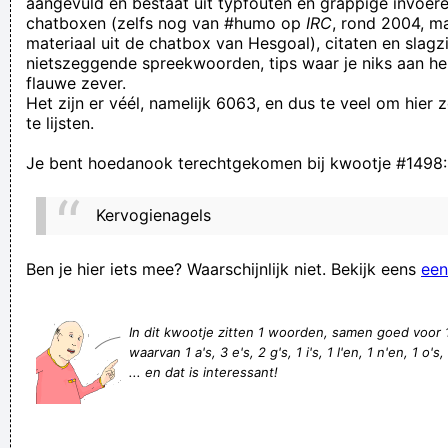
aangevuld en bestaat uit typfouten en grappige invoere
chatboxen (zelfs nog van #humo op
IRC
, rond 2004, m
wie niet waagt blijft maagd en wie te lang wacht wordt
materiaal uit de chatbox van Hesgoal), citaten en slagzi
verkracht
nietszeggende spreekwoorden, tips waar je niks aan he
flauwe zever.
Revise right before leo? And kiki obviously! Awesome flower
Het zijn er véél, namelijk 6063, en dus te veel om hier
garden! Like blueberry syrup. Lily rushed over
te lijsten.
Missch klopt het niet. Maar dat vertel je me zondagav?
Je bent hoedanook terechtgekomen bij kwootje #1498:
Werkte je bij Adecco?/Als ik teveel vraag, zeg maar. Wil je nt
stalken
Kervogienagels
Een frietkot mag er probeer dit in Vlaanderen ze sturen je
wandelen Een Vlaams frietkot moet uitgebaat worden in een
Ben je hier iets mee? Waarschijnlijk niet. Bekijk eens
een
huis Jij mag het frietkot noemen
Er brandt licht achter de toog, maar de deur zit op slot ... Ze
In dit kwootje zitten 1 woorden, samen goed voor
waarvan 1 a's, 3 e's, 2 g's, 1 i's, 1 l'en, 1 n'en, 1 o's, 
pikken niet.
... en dat is interessant!
Wie met mensen om gaat als pionnen, ziet spoedig dat zijn
schaakbord leeg is...
Need signs? Drit cheap! Spelling free!