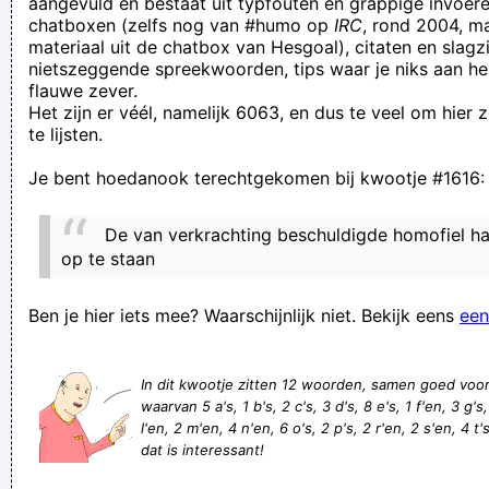
aangevuld en bestaat uit typfouten en grappige invoere
chatboxen (zelfs nog van #humo op
IRC
, rond 2004, m
naar binnen, zonder kloppen'... wat moeten we ons daar zoal
materiaal uit de chatbox van Hesgoal), citaten en slagzi
bij voorstellen?
nietszeggende spreekwoorden, tips waar je niks aan he
flauwe zever.
werken als een luiaard
Het zijn er véél, namelijk 6063, en dus te veel om hier
Ik heb stress maar ik weet niet meer wat ik moet doen tegen
te lijsten.
de stress. Meditatie en yoga helpt niet meer... Weet met
Je bent hoedanook terechtgekomen bij kwootje #1616:
mezelf geen raaf meer.
van daag wel morgen niet wat een klugd
De van verkrachting beschuldigde homofiel 
iets met anusogen bewaken
op te staan
overdaad baat
Ben je hier iets mee? Waarschijnlijk niet. Bekijk eens
een
Whats the difference between a bad sniper and a
constipated owl? One can shoot but not hit, while the other
In dit kwootje zitten 12 woorden, samen goed voo
one can hoot but not shit!
waarvan 5 a's, 1 b's, 2 c's, 3 d's, 8 e's, 1 f'en, 3 g's, 
Steek je steak in de oven
l'en, 2 m'en, 4 n'en, 6 o's, 2 p's, 2 r'en, 2 s'en, 4 t's,
dat is interessant!
Wat zei Adam tegen Eva bij z'n 1ste erectie. Ga wat
opzij,weet niet hoe lang hij gaat worden.