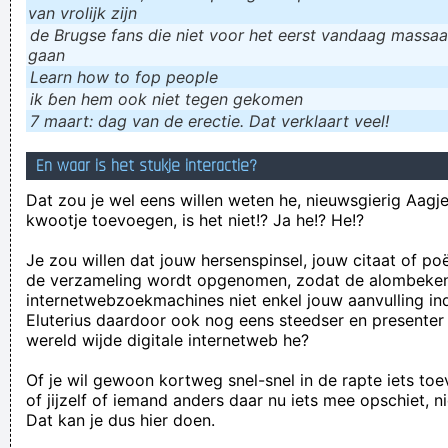
van vrolijk zijn
de Brugse fans die niet voor het eerst vandaag massaal
gaan
Learn how to fop people
ik ɓen hem ook niet tegen gekomen
7 maart: dag van de erectie. Dat verklaart veel!
En waar is het stukje interactie?
Dat zou je wel eens willen weten he, nieuwsgierig Aagje!
kwootje toevoegen, is het niet!? Ja he!? He!?
Je zou willen dat jouw hersenspinsel, jouw citaat of po
de verzameling wordt opgenomen, zodat de alombeke
internetwebzoekmachines niet enkel jouw aanvulling in
Eluterius daardoor ook nog eens steedser en presenter
wereld wijde digitale internetweb he?
Of je wil gewoon kortweg snel-snel in de rapte iets to
of jijzelf of iemand anders daar nu iets mee opschiet, n
Dat kan je dus hier doen.