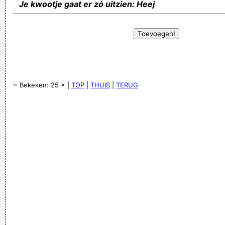
Je kwootje gaat er zó uitzien: Heej
~ Bekeken: 25 × |
TOP
|
THUIS
|
TERUG