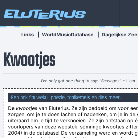
Eluterius
Links
|
WorldMusicDatabase
|
Dagelijkse Zee
Kwootjes
I've only got one thing to say: "Sausages"
~ Liam
Gallagher
When accepting a Brit Award in 1996
...
Een pak flauwekul, poëzie, taalkemels en dies meer...
LOL = Laughing Out Loud. → LOOOOOOOL = Laughing Out
De
kwootjes
van Eluterius. Ze zijn bedoeld om voor een
Out Out Out Out Out Out Loud?
zorgen, om je te doen lachen of nadenken, om je in de
kloot zakken zijn jullie allemaal
uiteraard om je tijd te verknoeien. Ze zijn ontstaan op 
voorlopers van deze webstek, sommige kwootjes zitten 
Of huurs dig neet tegooi ?
2004) in de database! De verzameling werd en wordt
Polle Pap vroeger als melkboer 'Ik mocht overal langs achter