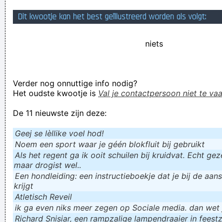
Scheiß von die Liga, Sie sind der Scheiß von die Liga! Scheiß
Dit kwootje kan het best geïllustreerd worden als volgt:
von die Liiiigaaaaa
niets
Verknoei je tijd op een nuttige manier!
Geej se lèllike voel hod!
Verder nog onnuttige info nodig?
Het oudste kwootje is
Val je contactpersoon niet te vaa
De 11 nieuwste zijn deze:
Geej se lèllike voel hod!
Noem een sport waar je géén blokfluit bij gebruikt
Als het regent ga ik ooit schuilen bij kruidvat. Echt gezel
maar drogist wel..
Een hondleiding: een instructieboekje dat je bij de aan
krijgt
Atletisch Reveil
ik ga even niks meer zegen op Sociale media. dan wet ju
Richard Snisiar, een rampzalige lampendraaier in feestz