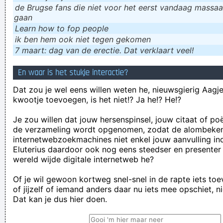
de Brugse fans die niet voor het eerst vandaag massaal
gaan
Learn how to fop people
ik ɓen hem ook niet tegen gekomen
7 maart: dag van de erectie. Dat verklaart veel!
En waar is het stukje interactie?
Dat zou je wel eens willen weten he, nieuwsgierig Aagje!
kwootje toevoegen, is het niet!? Ja he!? He!?
Je zou willen dat jouw hersenspinsel, jouw citaat of po
de verzameling wordt opgenomen, zodat de alombeke
internetwebzoekmachines niet enkel jouw aanvulling in
Eluterius daardoor ook nog eens steedser en presenter
wereld wijde digitale internetweb he?
Of je wil gewoon kortweg snel-snel in de rapte iets to
of jijzelf of iemand anders daar nu iets mee opschiet, n
Dat kan je dus hier doen.