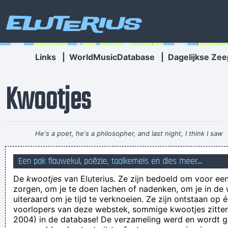
Eluterius
Links
|
WorldMusicDatabase
|
Dagelijkse Zee
Kwootjes
He's a poet, he's a philosopher, and last night, I think I saw
him walking on water
~ Mick Jagger
Mick Jagger introducing
Een pak flauwekul, poëzie, taalkemels en dies meer...
Bono when he received his MTV Free Your Mind award, Nov.
De
kwootjes
van Eluterius. Ze zijn bedoeld om voor een
1999
...
zorgen, om je te doen lachen of nadenken, om je in de
There was a nosehorn boehoe!
uiteraard om je tijd te verknoeien. Ze zijn ontstaan op 
voorlopers van deze webstek, sommige kwootjes zitten 
Mag ik dit gebruiken om naar mijn vader te sturen?
2004) in de database! De verzameling werd en wordt
in het oortje nemen