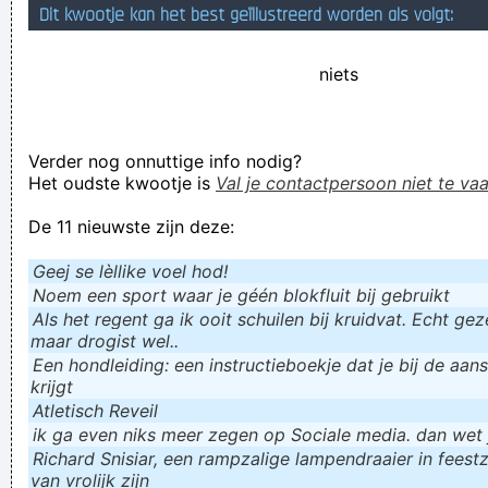
Dit kwootje kan het best geïllustreerd worden als volgt:
Seg, mag kik na ok es iet vraoge?
´n knoestige wandelstok om in je hol te frotten
niets
De man is duidelijk niet helemaal bij zijn verstand
Verknoei je tijd op een nuttige manier!
Verder nog onnuttige info nodig?
Geej se lèllike voel hod!
Het oudste kwootje is
Val je contactpersoon niet te vaa
De 11 nieuwste zijn deze:
Geej se lèllike voel hod!
Noem een sport waar je géén blokfluit bij gebruikt
Als het regent ga ik ooit schuilen bij kruidvat. Echt gezel
maar drogist wel..
Een hondleiding: een instructieboekje dat je bij de aan
krijgt
Atletisch Reveil
ik ga even niks meer zegen op Sociale media. dan wet ju
Richard Snisiar, een rampzalige lampendraaier in feestz
van vrolijk zijn