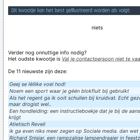
verknoeien, sukkelen, ...
Dit kwootje kan het best geïllustreerd worden als volgt:
Verknoei je tijd op een nuttige manier!
niets
Geej se lèllike voel hod!
Verder nog onnuttige info nodig?
Het oudste kwootje is
Val je contactpersoon niet te vaa
De 11 nieuwste zijn deze:
Geej se lèllike voel hod!
Noem een sport waar je géén blokfluit bij gebruikt
Als het regent ga ik ooit schuilen bij kruidvat. Echt gezel
maar drogist wel..
Een hondleiding: een instructieboekje dat je bij de aan
krijgt
Atletisch Reveil
ik ga even niks meer zegen op Sociale media. dan wet ju
Richard Snisiar, een rampzalige lampendraaier in feestz