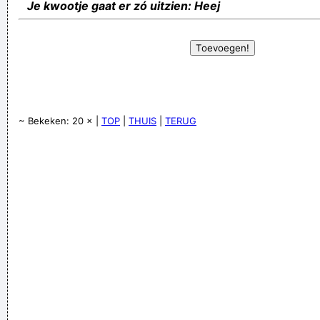
Je kwootje gaat er zó uitzien: Heej
~ Bekeken: 20 × |
TOP
|
THUIS
|
TERUG