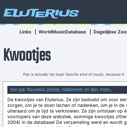
Eluterius
Links
|
WorldMusicDatabase
|
Dagelijkse Zee
Kwootjes
Pop is actually my least favorite kind of music, because it
lacks real depth.
~ Christina Aguilera
Een pak flauwekul, poëzie, taalkemels en dies meer...
Ergens op bezoek gaan en dan plots beseffen dat er ook in
De
kwootjes
van Eluterius. Ze zijn bedoeld om voor een
dàt huis ergens vuil ondergoed ligt... Brrr!!
zorgen, om je te doen lachen of nadenken, om je in de
...en dat los je dan maar op door wat met stront te gooien of
uiteraard om je tijd te verknoeien. Ze zijn ontstaan op 
voorlopers van deze webstek, sommige kwootjes zitten 
hoe moet ik het zien!?
2004) in de database! De verzameling werd en wordt
Groetjes, Bernie Van Grout