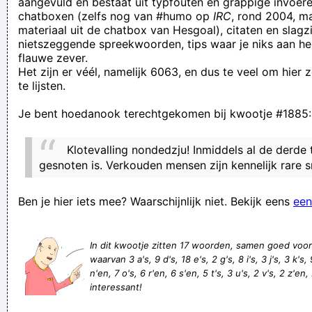
aangevuld en bestaat uit typfouten en grappige invoere
chatboxen (zelfs nog van #humo op
IRC
, rond 2004, m
RSCA - KVM: Thoelen krijgt rode kaart. Wie gaan ze nu in
materiaal uit de chatbox van Hesgoal), citaten en slagzi
Thoel zetten?
nietszeggende spreekwoorden, tips waar je niks aan he
flauwe zever.
hoe meer zielen hoe minder bier
Het zijn er véél, namelijk 6063, en dus te veel om hier
birdy68: ze zouden beter de buurt rond sclessin renoveren
te lijsten.
Yeah I really do stink
Je bent hoedanook terechtgekomen bij kwootje #1885:
Zwijg uw lip jong, weet ge !!
als ik sie jou krijge van mij één klap in jouw gesich dan mag te
Klotevalling nondedzju! Inmiddels al de derde t
jouw gesich kapoet klootsak
gesnoten is. Verkouden mensen zijn kennelijk rare s
Als ze nou bij Ajax Huntel de stuntel met zijn stunt aankopen
Ben je hier iets mee? Waarschijnlijk niet. Bekijk eens
een
en Schreuder er niet uitgooien kijk ik in ieder geval niet meer.
Wat n teloorgang
In dit kwootje zitten 17 woorden, samen goed voo
we moeten de handen uit de mouwen stropen
waarvan 3 a's, 9 d's, 18 e's, 2 g's, 8 i's, 3 j's, 3 k's,
Héét ter mich toch eine inne wasbak geshiete biej de
n'en, 7 o's, 6 r'en, 6 s'en, 5 t's, 3 u's, 2 v's, 2 z'en, 
interessant!
mannen zieker. Tom waas boes jonguh
Rubberkutten: Werkwoord. Onhandig bezig zijn, talmen, tijd