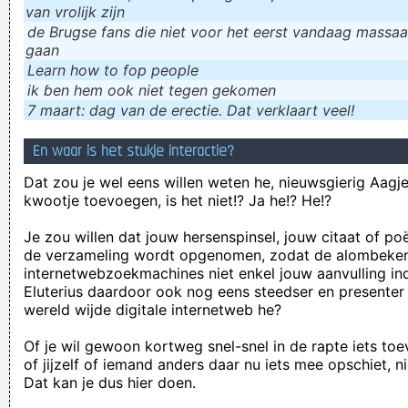
van vrolijk zijn
de Brugse fans die niet voor het eerst vandaag massaal
gaan
Learn how to fop people
ik ɓen hem ook niet tegen gekomen
7 maart: dag van de erectie. Dat verklaart veel!
En waar is het stukje interactie?
Dat zou je wel eens willen weten he, nieuwsgierig Aagje!
kwootje toevoegen, is het niet!? Ja he!? He!?
Je zou willen dat jouw hersenspinsel, jouw citaat of po
de verzameling wordt opgenomen, zodat de alombeke
internetwebzoekmachines niet enkel jouw aanvulling in
Eluterius daardoor ook nog eens steedser en presenter
wereld wijde digitale internetweb he?
Of je wil gewoon kortweg snel-snel in de rapte iets to
of jijzelf of iemand anders daar nu iets mee opschiet, n
Dat kan je dus hier doen.