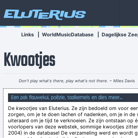
Eluterius
Links
|
WorldMusicDatabase
|
Dagelijkse Zee
Kwootjes
Don't play what's there, play what's not there.
~ Miles Davis
Oons doel is om plantaardige producten te braken die het
Een pak flauwekul, poëzie, taalkemels en dies meer...
voor jou makkelijker maken
De
kwootjes
van Eluterius. Ze zijn bedoeld om voor een
Adolf Hitler zei in slecht Engels dat hij één teelbal wel
zorgen, om je te doen lachen of nadenken, om je in de
eunuch vond.
uiteraard om je tijd te verknoeien. Ze zijn ontstaan op 
voorlopers van deze webstek, sommige kwootjes zitten 
Vooral angstsweat. Bijna geen glory.
2004) in de database! De verzameling werd en wordt
Te koop, set van 15 inbussleutels. Van Ikea. Wel allemaal