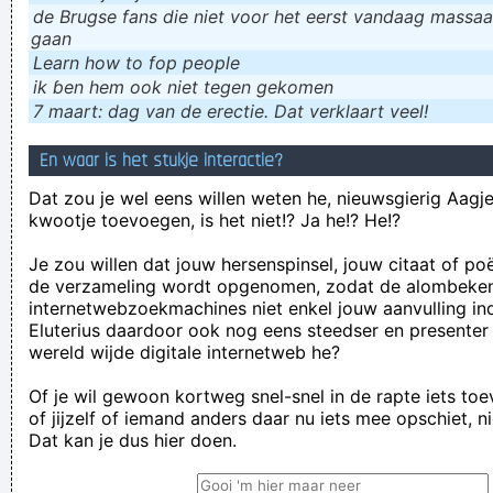
de Brugse fans die niet voor het eerst vandaag massaal
gaan
Learn how to fop people
ik ɓen hem ook niet tegen gekomen
7 maart: dag van de erectie. Dat verklaart veel!
En waar is het stukje interactie?
Dat zou je wel eens willen weten he, nieuwsgierig Aagje!
kwootje toevoegen, is het niet!? Ja he!? He!?
Je zou willen dat jouw hersenspinsel, jouw citaat of po
de verzameling wordt opgenomen, zodat de alombeke
internetwebzoekmachines niet enkel jouw aanvulling in
Eluterius daardoor ook nog eens steedser en presenter
wereld wijde digitale internetweb he?
Of je wil gewoon kortweg snel-snel in de rapte iets to
of jijzelf of iemand anders daar nu iets mee opschiet, n
Dat kan je dus hier doen.