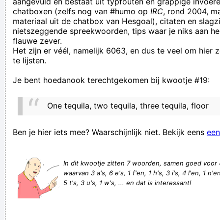
aangevuld en bestaat uit typfouten en grappige invoere
chatboxen (zelfs nog van #humo op
IRC
, rond 2004, m
dezelfde maat.
materiaal uit de chatbox van Hesgoal), citaten en slagzi
Koppel wil hond uitlachen maar moet snel naar binnen
nietszeggende spreekwoorden, tips waar je niks aan he
flauwe zever.
vluchten door aanvallende beer
Het zijn er véél, namelijk 6063, en dus te veel om hier
Er komt een moment waarop je moet stoppen met een
te lijsten.
oceaan over te steken voor mensen die niet eens over een
Je bent hoedanook terechtgekomen bij kwootje #19:
plasje zouden springen voor jou.
I know none of you
One tequila, two tequila, three tequila, floor
Gratis gratis gratis!!!
Jajaja, alle mogelijke onderwerpen passeren weer de revue,
Ben je hier iets mee? Waarschijnlijk niet. Bekijk eens
een
maar over stickers verzamelen wordt weer geen woord
gerept!
In dit kwootje zitten 7 woorden, samen goed voor
waarvan 3 a's, 6 e's, 1 f'en, 1 h's, 3 i's, 4 l'en, 1 n'en
Wilt u ontbijt op bed? Ga in de keuken slapen.
5 t's, 3 u's, 1 w's, ... en dat is interessant!
Annelies is van niets vies.
Nihil Valuta Absentis , afwezigheid heeft geen waarde.
ga reizen voor je sterft anders reist diegene die erft