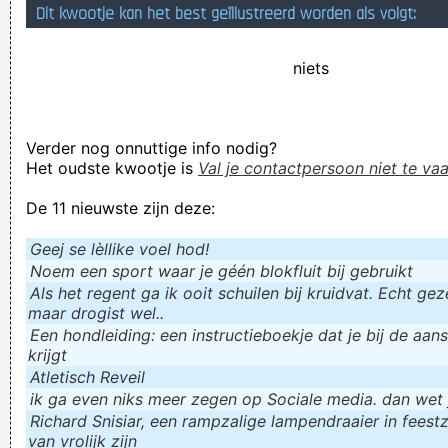
Dit kwootje kan het best geïllustreerd worden als volgt:
Verknoei je tijd op een nuttige manier!
Geej se lèllike voel hod!
niets
Verder nog onnuttige info nodig?
Het oudste kwootje is
Val je contactpersoon niet te vaa
De 11 nieuwste zijn deze:
Geej se lèllike voel hod!
Noem een sport waar je géén blokfluit bij gebruikt
Als het regent ga ik ooit schuilen bij kruidvat. Echt gezel
maar drogist wel..
Een hondleiding: een instructieboekje dat je bij de aan
krijgt
Atletisch Reveil
ik ga even niks meer zegen op Sociale media. dan wet ju
Richard Snisiar, een rampzalige lampendraaier in feestz
van vrolijk zijn