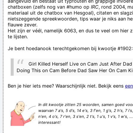
aangevuld en bestaat uit typfouten en grappige invoere
chatboxen (zelfs nog van #humo op
IRC
, rond 2004, m
toch zezker even zelf want deze twee kenen geen geld
materiaal uit de chatbox van Hesgoal), citaten en slagzi
Het zou mooi zijn mocht ik de plooien die de tijd heeft
nietszeggende spreekwoorden, tips waar je niks aan he
flauwe zever.
gevormd gewoon kunnen gladstrijken. Ik voel me de laatste
Het zijn er véél, namelijk 6063, en dus te veel om hier
tijd namelijk niet zo comfortabel tussen al die kreuken.
te lijsten.
Als Filip Joos al zegt dat niet elke standard supporter
Je bent hoedanook terechtgekomen bij kwootje #1902:
hersens heeft zal het wel kloppen
Ik neuk niet graag!
Girl Killed Herself Live on Cam Just After Da
Gij moogt uw smoel dichthouden, is dàt niks!?
Doing This on Cam Before Dad Saw Her On Cam Ki
Op basis van een scheet kan je zeggen tot welke culturele
Ben je hier iets mee? Waarschijnlijk niet. Bekijk eens
een
groep iemand hoort
onze hond heeft een ontzettende potentie
In dit kwootje zitten 25 woorden, samen goed voo
Wanqeur
waarvan 7 a's, 5 d's, 14 e's, 3 f'en, 1 g's, 2 h's, 7 i's
Niets is zo intens spannend om te volgen als de tensie
n'en, 4 o's, 7 r'en, 3 s'en, 2 t's, 1 u's, 1 v's, 1 w's, ..
interessant!
tussen ruziënde collega's
ik zeg altaa:"de boeren zent geweest"