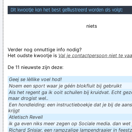
Ik krijg ook wel eens te horen dat ik stink. maar dan niet naar
Dit kwootje kan het best geïllustreerd worden als volgt:
zweet maar naar paard
niets
Verknoei je tijd op een nuttige manier!
Geej se lèllike voel hod!
Verder nog onnuttige info nodig?
Het oudste kwootje is
Val je contactpersoon niet te vaa
De 11 nieuwste zijn deze:
Geej se lèllike voel hod!
Noem een sport waar je géén blokfluit bij gebruikt
Als het regent ga ik ooit schuilen bij kruidvat. Echt gezel
maar drogist wel..
Een hondleiding: een instructieboekje dat je bij de aan
krijgt
Atletisch Reveil
ik ga even niks meer zegen op Sociale media. dan wet ju
Richard Snisiar, een rampzalige lampendraaier in feestz