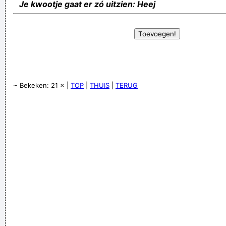
Je kwootje gaat er zó uitzien: Heej
~ Bekeken: 21 × |
TOP
|
THUIS
|
TERUG