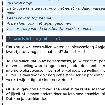
van vrolijk zijn
de Brugse fans die niet voor het eerst vandaag massaal
gaan
Learn how to fop people
ik ɓen hem ook niet tegen gekomen
7 maart: dag van de erectie. Dat verklaart veel!
En waar is het stukje interactie?
Dat zou je wel eens willen weten he, nieuwsgierig Aagje!
kwootje toevoegen, is het niet!? Ja he!? He!?
Je zou willen dat jouw hersenspinsel, jouw citaat of po
de verzameling wordt opgenomen, zodat de alombeke
internetwebzoekmachines niet enkel jouw aanvulling in
Eluterius daardoor ook nog eens steedser en presenter
wereld wijde digitale internetweb he?
Of je wil gewoon kortweg snel-snel in de rapte iets to
of jijzelf of iemand anders daar nu iets mee opschiet, n
Dat kan je dus hier doen.