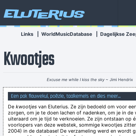
Eluterius
Links
|
WorldMusicDatabase
|
Dagelijkse Zee
Kwootjes
Excuse me while I kiss the sky
~ Jimi Hendrix
Wat is er meer verdacht dan een vrouw die gaat solden-
Een pak flauwekul, poëzie, taalkemels en dies meer...
Shoppen en met niks thuiskomt?
De
kwootjes
van Eluterius. Ze zijn bedoeld om voor een
hoe "ik heb nog geen bier gedronken vandaag" ?? Schaam je
zorgen, om je te doen lachen of nadenken, om je in de
je niet?
uiteraard om je tijd te verknoeien. Ze zijn ontstaan op 
voorlopers van deze webstek, sommige kwootjes zitten 
leuk ze zulen ook honger gehad heben en als je honger hebd
2004) in de database! De verzameling werd en wordt
en niet kunt betallen zoals deze wezens dan neem je het