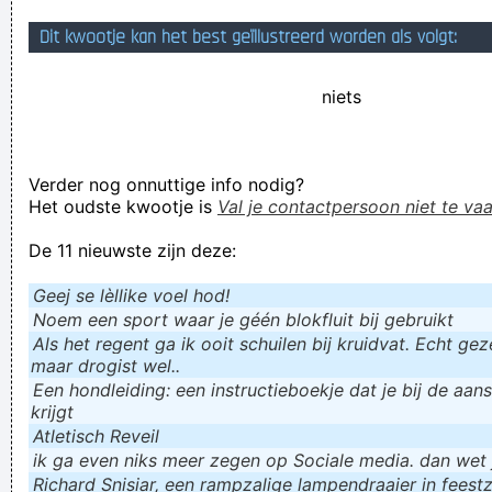
MC Turbo B Snap!t er weer niks van
Dit kwootje kan het best geïllustreerd worden als volgt:
Dokter vertelt: heb je te veel buikvet? (Probeer dit voor het
niets
slapengaan) Mijn Darmgezondheit
Verknoei je tijd op een nuttige manier!
Geej se lèllike voel hod!
Verder nog onnuttige info nodig?
Het oudste kwootje is
Val je contactpersoon niet te vaa
De 11 nieuwste zijn deze:
Geej se lèllike voel hod!
Noem een sport waar je géén blokfluit bij gebruikt
Als het regent ga ik ooit schuilen bij kruidvat. Echt gezel
maar drogist wel..
Een hondleiding: een instructieboekje dat je bij de aan
krijgt
Atletisch Reveil
ik ga even niks meer zegen op Sociale media. dan wet ju
Richard Snisiar, een rampzalige lampendraaier in feestz