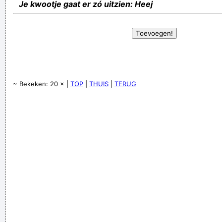
Je kwootje gaat er zó uitzien: Heej
~ Bekeken: 20 × |
TOP
|
THUIS
|
TERUG