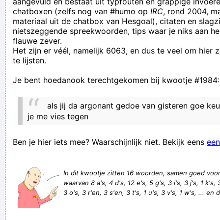
aangevuld en bestaat uit typfouten en grappige invoere
chatboxen (zelfs nog van #humo op
IRC
, rond 2004, m
De ziekte van beperkingson
materiaal uit de chatbox van Hesgoal), citaten en slagzi
Hoe bouw je een verkoopgesprek logich op?
nietszeggende spreekwoorden, tips waar je niks aan he
flauwe zever.
Nood-Afrikanen vind je niet terug op de universiteit, Noord-
Het zijn er véél, namelijk 6063, en dus te veel om hier
Afrikanen daarentegen wel.
te lijsten.
duurex is fajiet , het personeel is bezig met een prikaksie
Je bent hoedanook terechtgekomen bij kwootje #1984:
Hoewel Club Brugge de nul heeft kunnen houden zijn de
supporters niet tevreden. Een striemend fluitconcert rolt van
als jij da argonant gedoe van gisteren goe ke
de tribunes van Jan Breydel na de 0-2 tegen Westerlo
je me vies tegen
Ja! Dan gaan we samen fijn romantisch naar een strand, we
Ben je hier iets mee? Waarschijnlijk niet. Bekijk eens
een
maken een kampvuur, jij vraagt me ten huwelijk en ik lach u
gewoon uit!
In dit kwootje zitten 16 woorden, samen goed voo
You and your entire flat earth ass-crack sniffing circus are
waarvan 8 a's, 4 d's, 12 e's, 5 g's, 3 i's, 3 j's, 1 k's,
proof that no matter how humanity advances, there will
3 o's, 3 r'en, 3 s'en, 3 t's, 1 u's, 3 v's, 1 w's, ... en
always be those who carry the recessive genes for
moronism.