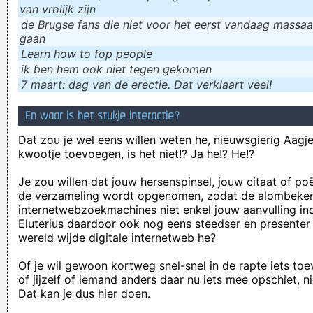
van vrolijk zijn
de Brugse fans die niet voor het eerst vandaag massaal
gaan
Learn how to fop people
ik ɓen hem ook niet tegen gekomen
7 maart: dag van de erectie. Dat verklaart veel!
En waar is het stukje interactie?
Dat zou je wel eens willen weten he, nieuwsgierig Aagje!
kwootje toevoegen, is het niet!? Ja he!? He!?
Je zou willen dat jouw hersenspinsel, jouw citaat of po
de verzameling wordt opgenomen, zodat de alombeke
internetwebzoekmachines niet enkel jouw aanvulling in
Eluterius daardoor ook nog eens steedser en presenter
wereld wijde digitale internetweb he?
Of je wil gewoon kortweg snel-snel in de rapte iets to
of jijzelf of iemand anders daar nu iets mee opschiet, n
Dat kan je dus hier doen.