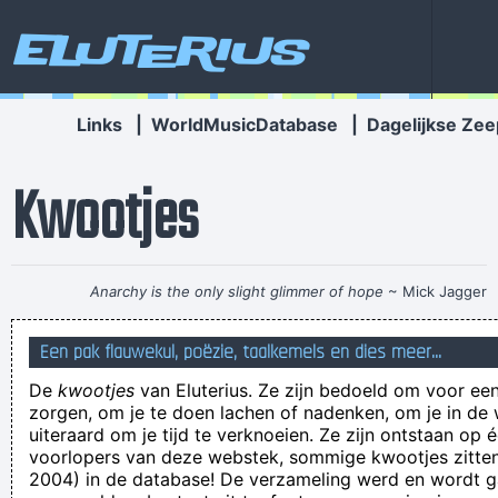
Eluterius
Links
|
WorldMusicDatabase
|
Dagelijkse Zee
Kwootjes
Anarchy is the only slight glimmer of hope
~ Mick Jagger
Ben echt trots op diegene die dit ''perongelijk'' op tv heeft
Een pak flauwekul, poëzie, taalkemels en dies meer...
gezet =D
De
kwootjes
van Eluterius. Ze zijn bedoeld om voor een
DE EO MAG STOPPEN MET HUN KUTSPAM
zorgen, om je te doen lachen of nadenken, om je in de
Er zijn weinig mannen die 'Chantal' heten, denk ik
uiteraard om je tijd te verknoeien. Ze zijn ontstaan op 
voorlopers van deze webstek, sommige kwootjes zitten 
ik ga even niks meer zegen op Sociale media. dan wet juli dat
2004) in de database! De verzameling werd en wordt
.