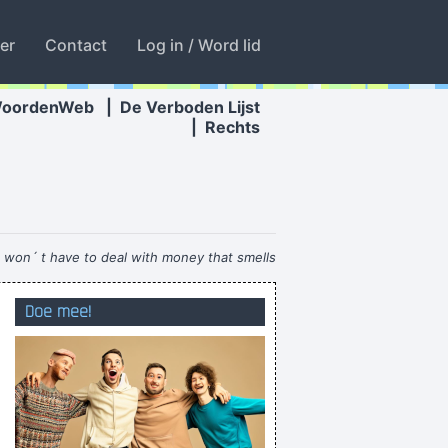
ter
Contact
Log in / Word lid
WoordenWeb
|
De Verboden Lijst
|
Rechts
e won´ t have to deal with money that smells
funny
~ Moby
Doe mee!
pierde timpul într-un mod util
ik heb één konthaar te veel
Gazondabbertje
gint eerst aan de kop te rotten, de rest volgt.
duffel was toen nog ´n bruisende stad