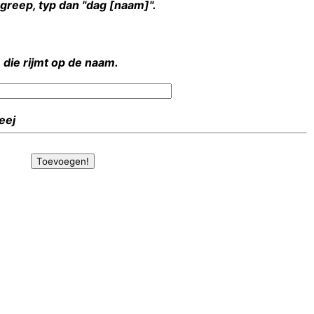
rgreep, typ dan "dag [naam]".
 die rijmt op de naam.
Heej