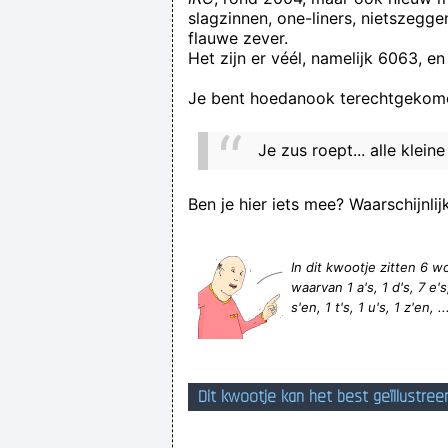
slagzinnen, one-liners, nietszegg
but if you write "octopus" as "oct" 
flauwe zever.
Het zijn er véél, namelijk 6063, en
Je bent hoedanook terechtgekome
Je zus roept... alle klein
Als je het g
Ben je hier iets mee? Waarschijnlij
In dit kwootje zitten 6
waarvan 1 a's, 1 d's, 7 e's,
s'en, 1 t's, 1 u's, 1 z'en, 
Dit kwootje kan het best geïllustree