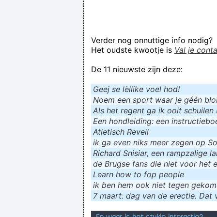
Verder nog onnuttige info nodig?
Het oudste kwootje is
Val je cont
De 11 nieuwste zijn deze:
Geej se lèllike voel hod!
Noem een sport waar je géén blokf
Als het regent ga ik ooit schuilen 
Een hondleiding: een instructieboe
Atletisch Reveil
ik ga even niks meer zegen op Soc
Richard Snisiar, een rampzalige la
de Brugse fans die niet voor het 
Learn how to fop people
ik ɓen hem ook niet tegen geko
7 maart: dag van de erectie. Dat v