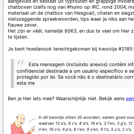
aangevuld en bestaat uit typfouten en grappige invoere
chatboxen (zelfs nog van #humo op
IRC
, rond 2004, m
mond. Mijn wachtwoord is "wachtwoord"
materiaal uit de chatbox van Hesgoal), citaten en slagzi
ich wis nie da ich al gezeed haa da ich nie wis da ge gezee
nietszeggende spreekwoorden, tips waar je niks aan he
flauwe zever.
haa da ich al gezee haa da ich nie wis da ge al ant vloere
Het zijn er véél, namelijk 6063, en dus te veel om hier
waa?
te lijsten.
Alles wees erop dat het weer een spetterende avond ging
Je bent hoedanook terechtgekomen bij kwootje #2185:
worden, en dat werd het ook: ik kreeg diarree
De guitige getuige en de trage beklaagde stonden terecht
Esta mensagem (incluindo anexos) contém in
terecht
confidencial destinada a um usuário específico e s
protegido por lei. Se você não é o destinatário co
Zijn taak bestaat erin de truitjes aan te geven voor de
esta me
matchkes op training. D'Onofrio zegt dan 'Defour een truitje',
en Conceicao smijt het dan in diens gezicht.
Ben je hier iets mee? Waarschijnlijk niet. Bekijk eens
een
Gieren kunnen goed vliegen; dat is waar, niet waar is dat
vliegen goed kunnen gieren.
In dit kwootje zitten 35 woorden, samen goed voo
waarvan 13 a's, 9 c's, 8 d's, 19 e's, 3 f'en, 3 g's, 12 
One of the inmates imitates his mate
n'en, 19 o's, 4 p's, 8 r'en, 9 s'en, 9 t's, 5 u's, 2 v's, 
Ik weet nooit zeker of ik clear gekomen ben of niet