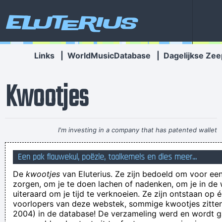
Eluterius
Links
|
WorldMusicDatabase
|
Dagelijkse Zee
Kwootjes
I'm investing in a company that has patented wallet
technology that will deodorize currency That way people won
Een pak flauwekul, poëzie, taalkemels en dies meer...
´ t have to deal with money that smells funny
~ Moby
De
kwootjes
van Eluterius. Ze zijn bedoeld om voor een
de meeuwen vliegen hoog, we houden het vandaag niet
zorgen, om je te doen lachen of nadenken, om je in de
droog
uiteraard om je tijd te verknoeien. Ze zijn ontstaan op 
voorlopers van deze webstek, sommige kwootjes zitten 
JA!! WADDIST!?!?
2004) in de database! De verzameling werd en wordt
een vieze hond, likt aaan z'n kont, en daarna zn baasje aan zn