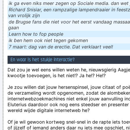
ik ga even niks meer zegen op Sociale media. dan wet ju
Richard Snisiar, een rampzalige lampendraaier in feestz
van vrolijk zijn
de Brugse fans die niet voor het eerst vandaag massaal
gaan
Learn how to fop people
ik ɓen hem ook niet tegen gekomen
7 maart: dag van de erectie. Dat verklaart veel!
En waar is het stukje interactie?
Dat zou je wel eens willen weten he, nieuwsgierig Aagje!
kwootje toevoegen, is het niet!? Ja he!? He!?
Je zou willen dat jouw hersenspinsel, jouw citaat of po
de verzameling wordt opgenomen, zodat de alombeke
internetwebzoekmachines niet enkel jouw aanvulling in
Eluterius daardoor ook nog eens steedser en presenter
wereld wijde digitale internetweb he?
Of je wil gewoon kortweg snel-snel in de rapte iets to
of jijzelf of iemand anders daar nu iets mee opschiet, n