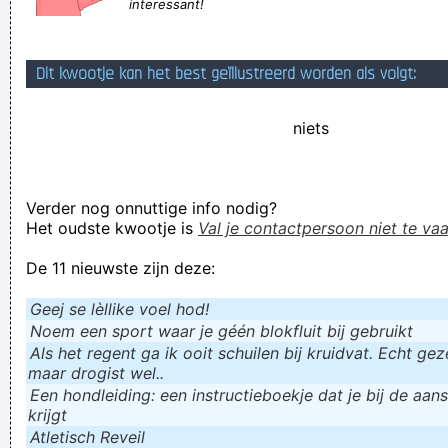
interessant!
Maak een zin met het woordje "basis": Onze basis een
vervelende zak!
Dit kwootje kan het best geïllustreerd worden als volgt:
Øttø Ødegørd, de zelfingenomen niksnut die ervan overtuigd
is dat hij de diameter heeft uitgevonden, is laatst goed voor
niets
schut gezet door hønd
Stop is met "is" te gebruiken waar je 'eens' bedoelt
Verder nog onnuttige info nodig?
Verknoei je tijd op een nuttige manier!
Het oudste kwootje is
Val je contactpersoon niet te vaa
Geej se lèllike voel hod!
De 11 nieuwste zijn deze:
Geej se lèllike voel hod!
Noem een sport waar je géén blokfluit bij gebruikt
Als het regent ga ik ooit schuilen bij kruidvat. Echt gezel
maar drogist wel..
Een hondleiding: een instructieboekje dat je bij de aan
krijgt
Atletisch Reveil