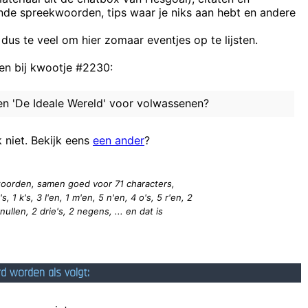
ende spreekwoorden, tips waar je niks aan hebt en andere
er ligt een plasje kot
 dus te veel om hier zomaar eventjes op te lijsten.
Uuueeehhh... UUUuuhuuuu
n bij kwootje #2230:
V
n 'De Ideale Wereld' voor volwassenen?
Jim was an interesting man, he learned from his ancestors how to bo
Zal ik anders even uittesten of ik met mijn vuist e
k niet. Bekijk eens
een ander
?
Heej Murat 
0 woorden, samen goed voor 71
characters
,
s, 1 k's, 3 l'en, 1 m'en, 5 n'en, 4 o's, 5 r'en, 2
2 nullen, 2 drie's, 2 negens, ... en dat is
rd worden als volgt: