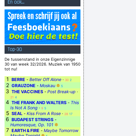
En ook...
Top-30
De tussenstand in onze Eigenzinnige
30 van week 32/2026. Muziek van 1950
tot nu!
1
BERRE
-
Better Off Alone
·
30
2
2
GRAUZONE
-
Moskau
5
3
THE VACCINES
-
Post Break-up
·
21
4
4
THE FRANK AND WALTERS
-
This
Is Not A Song
·
9
5
5
SEAL
-
Kiss From A Rose
·
28
17
6
BUDAPEST STRINGS
-
Humoresque, Op. 101
7
EARTH & FIRE
-
Maybe Tomorrow
Maybe Tonight