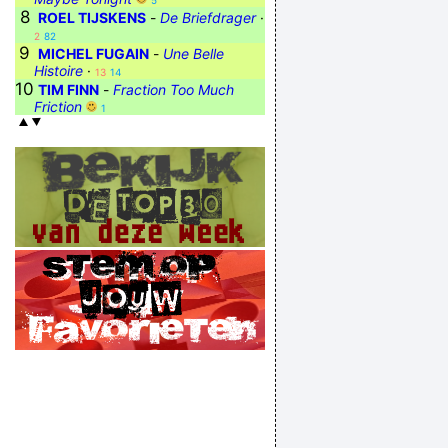
5
8
ROEL TIJSKENS
-
De Briefdrager
·
2
82
9
MICHEL FUGAIN
-
Une Belle
Histoire
·
13
14
10
TIM FINN
-
Fraction Too Much
Friction
1