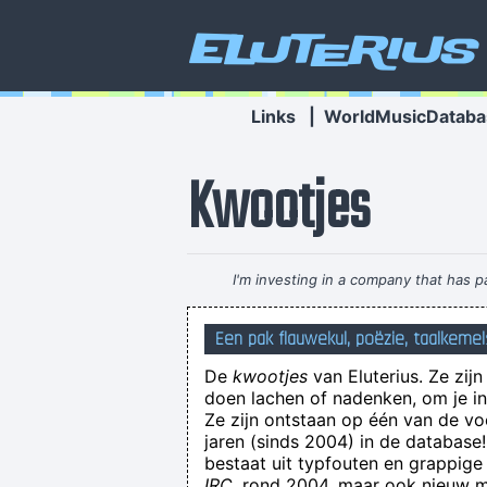
Eluterius
Links
|
WorldMusicDataba
Kwootjes
I'm investing in a company that has 
Een pak flauwekul, poëzie, taalkemel
Je zou beter je ogen eens opendoen
De
kwootjes
van Eluterius. Ze zij
doen lachen of nadenken, om je in 
Ze zijn ontstaan op één van de v
jaren (sinds 2004) in de databas
bestaat uit typfouten en grappige
IRC
, rond 2004, maar ook nieuw ma