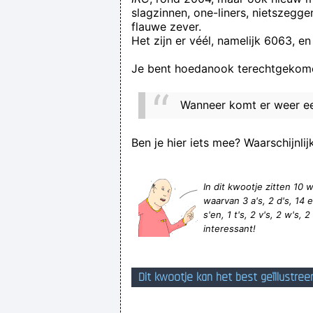
slagzinnen, one-liners, nietszegg
flauwe zever.
Het zijn er véél, namelijk 6063, en
Je bent hoedanook terechtgekome
Wanneer komt er weer ee
Ben je hier iets mee? Waarschijnlij
In dit kwootje zitten 1
waarvan 3 a's, 2 d's, 14 e'
s'en, 1 t's, 2 v's, 2 w's, 
interessant!
Dit kwootje kan het best geïllustree