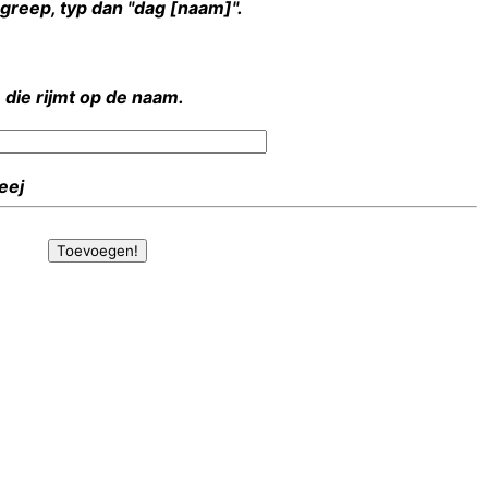
rgreep, typ dan "dag [naam]".
 die rijmt op de naam.
Heej