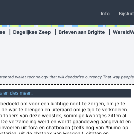
Info
Bijslui
se
|
Dagelijkse Zeep
|
Brieven aan Brigitte
|
Wereld
patented wallet technology that will deodorize currency That way peopl
s en dies meer...
 en die FUCKING luie kantjeslopers eens aan 't werk zetten, dan zal je
n bedoeld om voor een luchtige noot te zorgen, om je te
de war te brengen en uiteraard om je tijd te verknoeien.
oorlopers van deze webstek, sommige kwootjes zitten al
e! De verzameling werd en wordt gaandeweg aangevuld en
 invoeren uit fora en chatboxen (zelfs nog van #humo op
teriaal uit de chatbox van Hesgoal), citaten en