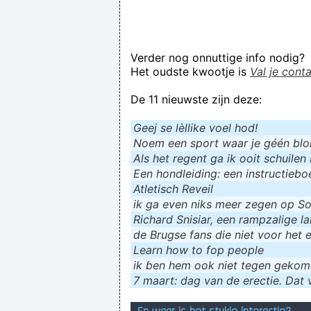
Verder nog onnuttige info nodig?
Het oudste kwootje is
Val je cont
De 11 nieuwste zijn deze:
Geej se lèllike voel hod!
Noem een sport waar je géén blokf
Als het regent ga ik ooit schuilen 
Een hondleiding: een instructieboe
Atletisch Reveil
ik ga even niks meer zegen op Soc
Richard Snisiar, een rampzalige la
de Brugse fans die niet voor het 
Learn how to fop people
ik ɓen hem ook niet tegen geko
7 maart: dag van de erectie. Dat v