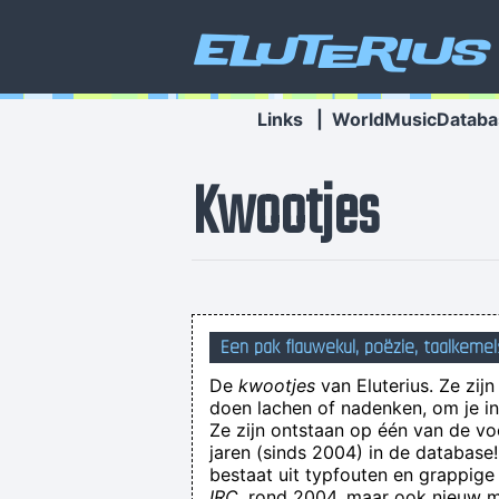
Eluterius
Links
|
WorldMusicDataba
Kwootjes
Een pak flauwekul, poëzie, taalkemel
De
kwootjes
van Eluterius. Ze zij
doen lachen of nadenken, om je in 
Ze zijn ontstaan op één van de v
jaren (sinds 2004) in de databas
bestaat uit typfouten en grappige
eerst een video van Nina Hagen b
IRC
, rond 2004, maar ook nieuw ma