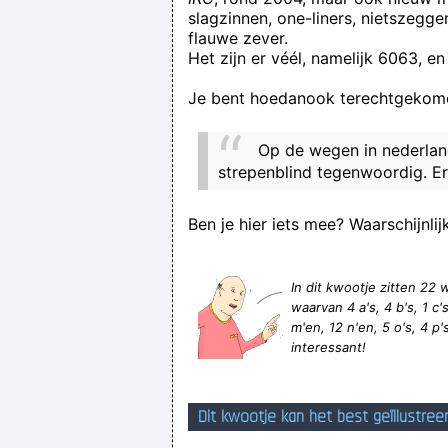
slagzinnen, one-liners, nietszegg
Project X vs Kassameisjes: 'of 
flauwe zever.
Het zijn er véél, namelijk 6063, en
Je bent hoedanook terechtgekome
Op de wegen in nederland
strepenblind tegenwoordig. Er 
Ben je hier iets mee? Waarschijnlij
In dit kwootje zitten 2
waarvan 4 a's, 4 b's, 1 c's,
m'en, 12 n'en, 5 o's, 4 p's,
interessant!
Dit kwootje kan het best geïllustree