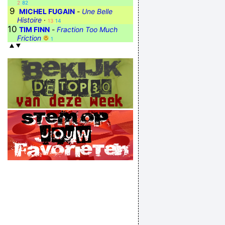
2
82
9
MICHEL FUGAIN
-
Une Belle
Histoire
·
13
14
10
TIM FINN
-
Fraction Too Much
Friction
1