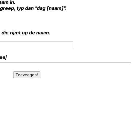
aam in.
rgreep, typ dan "dag [naam]".
 die rijmt op de naam.
Heej