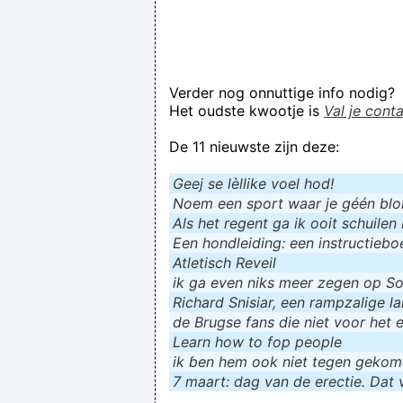
Verder nog onnuttige info nodig?
Het oudste kwootje is
Val je cont
De 11 nieuwste zijn deze:
Geej se lèllike voel hod!
Noem een sport waar je géén blokf
Als het regent ga ik ooit schuilen 
Een hondleiding: een instructieboe
Atletisch Reveil
ik ga even niks meer zegen op Soc
Richard Snisiar, een rampzalige la
de Brugse fans die niet voor het 
Learn how to fop people
ik ɓen hem ook niet tegen geko
7 maart: dag van de erectie. Dat v