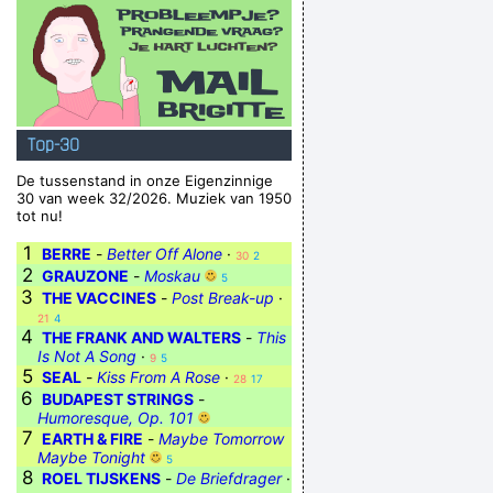
Top-30
De tussenstand in onze Eigenzinnige
30 van week 32/2026. Muziek van 1950
tot nu!
1
BERRE
-
Better Off Alone
·
30
2
2
GRAUZONE
-
Moskau
5
3
THE VACCINES
-
Post Break-up
·
21
4
4
THE FRANK AND WALTERS
-
This
Is Not A Song
·
9
5
5
SEAL
-
Kiss From A Rose
·
28
17
6
BUDAPEST STRINGS
-
Humoresque, Op. 101
7
EARTH & FIRE
-
Maybe Tomorrow
Maybe Tonight
5
8
ROEL TIJSKENS
-
De Briefdrager
·