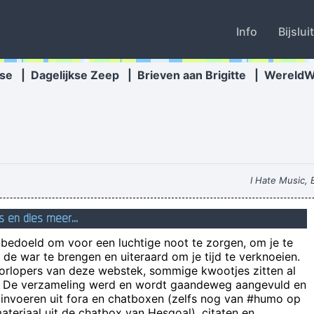
Info
Bijslui
se
|
Dagelijkse Zeep
|
Brieven aan Brigitte
|
Wereld
I Hate Music, 
s en dies meer...
n bedoeld om voor een luchtige noot te zorgen, om je te
Wandel
de war te brengen en uiteraard om je tijd te verknoeien.
ALLES wat door religie
oorlopers van deze webstek, sommige kwootjes zitten al
e! De verzameling werd en wordt gaandeweg aangevuld en
Ik
 invoeren uit fora en chatboxen (zelfs nog van #humo op
ekeken, dan eentje van Kate Bush, en dan vraag ik me af wat er gebeurt
teriaal uit de chatbox van Hesgoal), citaten en