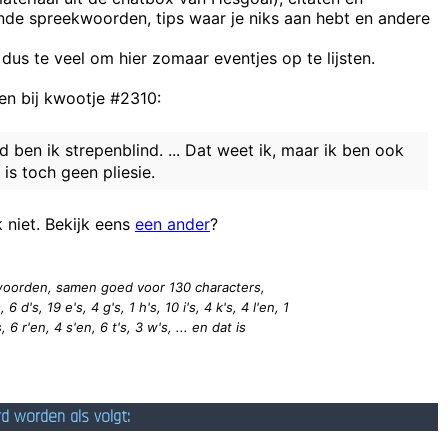
ende spreekwoorden, tips waar je niks aan hebt en andere
ik nou twee, drie of dertigduizend mensen uitnodig moet ik toch zeker z
 dus te veel om hier zomaar eventjes op te lijsten.
Ontstoken tandv
n bij kwootje #2310:
Jort Verlept, openlijk gebruiker van plastic bestek, zoek
Liefste, je moet
 ben ik strepenblind. ... Dat weet ik, maar ik ben ook
is toch geen pliesie.
Ik wijs hem enkel maar op het fei
k niet. Bekijk eens
een ander
?
heb je een 
2 woorden, samen goed voor 130
characters
,
 6 d's, 19 e's, 4 g's, 1 h's, 10 i's, 4 k's, 4 l'en, 1
 6 r'en, 4 s'en, 6 t's, 3 w's, ... en dat is
rd worden als volgt: