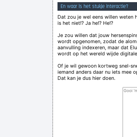
En waar is het stukje interactie?
Dat zou je wel eens willen weten 
is het niet!? Ja he!? He!?
Je zou willen dat jouw hersenspin
wordt opgenomen, zodat de alom
aanvulling indexeren, maar dat El
wordt op het wereld wijde digital
Of je wil gewoon kortweg snel-snel
iemand anders daar nu iets mee op
Dat kan je dus hier doen.