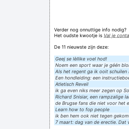
Verder nog onnuttige info nodig?
Het oudste kwootje is
Val je cont
De 11 nieuwste zijn deze:
Geej se lèllike voel hod!
Noem een sport waar je géén blokf
Als het regent ga ik ooit schuilen 
Een hondleiding: een instructieboe
Atletisch Reveil
ik ga even niks meer zegen op Soc
Richard Snisiar, een rampzalige la
de Brugse fans die niet voor het 
Learn how to fop people
ik ɓen hem ook niet tegen geko
7 maart: dag van de erectie. Dat v