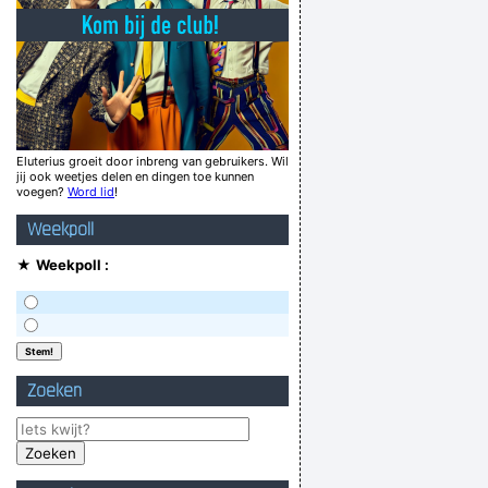
k. WTF DOET EEN PAARD IN EEN ZIEKENHUIS??
Slap OHL raakt niet voorbij tienkoppig OHL
Morry Mor! Rooike Plooike
 schetenfestival dat zijn weerga niét kende!
ers keep tryin', everyone else keeps laughin'
Eluterius groeit door inbreng van gebruikers. Wil
jij ook weetjes delen en dingen toe kunnen
l gehad, & thuis nog 1,5 fles wijn leeggelurkt
voegen?
Word lid
!
n weer als zoete broodjes over de toonbank!
Weekpoll
Verknoei je tijd op een nuttige manier!
★
Weekpoll :
Geej se lèllike voel hod!
Zoeken