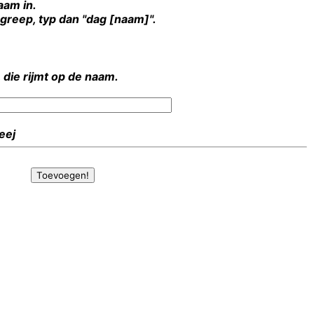
aam in.
rgreep, typ dan "dag [naam]".
 die rijmt op de naam.
Heej