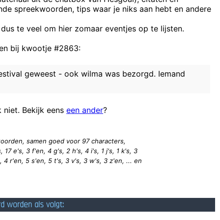
ende spreekwoorden, tips waar je niks aan hebt en andere
Paard trapt man in ziekenhuis bij Derbyclub Opglabbee
 dus te veel om hier zomaar eventjes op te lijsten.
n bij kwootje #2863:
Er volgde een
Flerf
 festival geweest - ook wilma was bezorgd. Iemand
gister 2 fleskes cristal gedronke, alcoholctr
De eclairs gaa
k niet. Bekijk eens
een ander
?
6 woorden, samen goed voor 97
characters
,
17 e's, 3 f'en, 4 g's, 2 h's, 4 i's, 1 j's, 1 k's, 3
 4 r'en, 5 s'en, 5 t's, 3 v's, 3 w's, 3 z'en, ... en
rd worden als volgt: