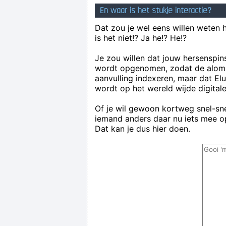
En waar is het stukje interactie?
Dat zou je wel eens willen weten 
is het niet!? Ja he!? He!?
Je zou willen dat jouw hersenspin
wordt opgenomen, zodat de alom
aanvulling indexeren, maar dat El
wordt op het wereld wijde digital
Of je wil gewoon kortweg snel-snel
iemand anders daar nu iets mee op
Dat kan je dus hier doen.