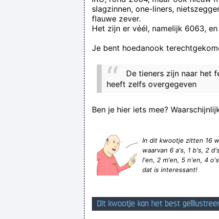
slagzinnen, one-liners, nietszegg
flauwe zever.
Het zijn er véél, namelijk 6063, en
Je bent hoedanook terechtgekome
De tieners zijn naar het
heeft zelfs overgegeven
Ben je hier iets mee? Waarschijnlij
In dit kwootje zitten 1
waarvan 6 a's, 1 b's, 2 d's, 
l'en, 2 m'en, 5 n'en, 4 o's,
dat is interessant!
Dit kwootje kan het best geïllustree