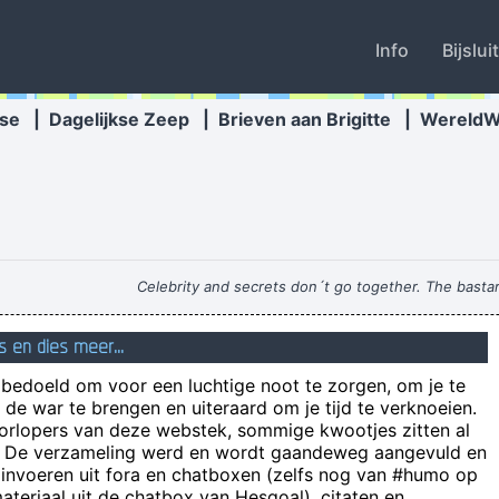
Info
Bijslui
se
|
Dagelijkse Zeep
|
Brieven aan Brigitte
|
Wereld
Celebrity and secrets don´t go together. The bastar
Wilt u een schoenenwinkel beginnen? Geen probleem. U
s en dies meer...
Knüppelhartes Teil, dem m
n bedoeld om voor een luchtige noot te zorgen, om je te
de war te brengen en uiteraard om je tijd te verknoeien.
de bange f
oorlopers van deze webstek, sommige kwootjes zitten al
e! De verzameling werd en wordt gaandeweg aangevuld en
een goed cafe 
 invoeren uit fora en chatboxen (zelfs nog van #humo op
teriaal uit de chatbox van Hesgoal), citaten en