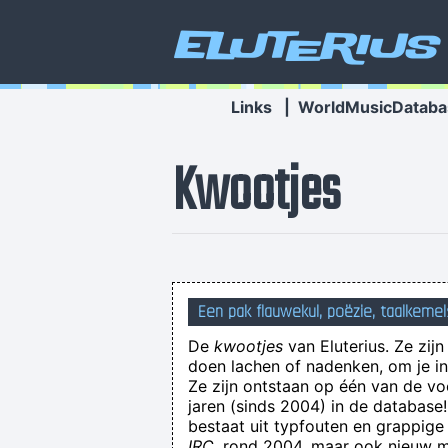
Eluterius
Links
|
WorldMusicDataba
Kwootjes
Een pak flauwekul, poëzie, taalkemel
De
kwootjes
van Eluterius. Ze zij
doen lachen of nadenken, om je in 
Ze zijn ontstaan op één van de v
jaren (sinds 2004) in de databas
bestaat uit typfouten en grappige
IRC
, rond 2004, maar ook nieuw ma