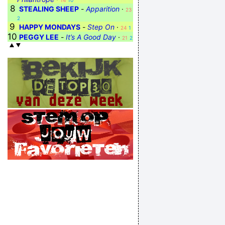
14
10
8
STEALING SHEEP
-
Apparition
·
23
2
9
HAPPY MONDAYS
-
Step On
·
24
1
10
PEGGY LEE
-
It’s A Good Day
·
21
2