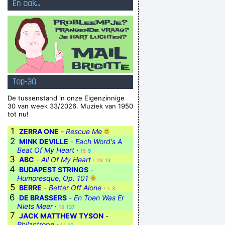
En ook...
Top-30
De tussenstand in onze Eigenzinnige
30 van week 33/2026. Muziek van 1950
tot nu!
1
ZERRA ONE
-
Rescue Me
2
MINK DEVILLE
-
Each Word‘s A
Beat Of My Heart
·
15
9
3
ABC
-
All Of My Heart
·
28
13
4
BUDAPEST STRINGS
-
Humoresque, Op. 101
5
BERRE
-
Better Off Alone
·
1
3
6
DE BRASSERS
-
En Toen Was Er
Niets Meer
·
18
137
7
JACK MATTHEW TYSON
-
Philantrope
·