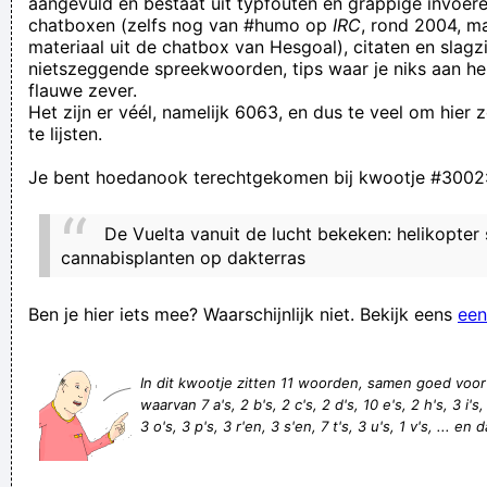
aangevuld en bestaat uit typfouten en grappige invoere
chatboxen (zelfs nog van #humo op
IRC
, rond 2004, m
zine/praktijk.asp.html' not found: No resource found
materiaal uit de chatbox van Hesgoal), citaten en slagzi
Tegenwoodig kan je met niets nog tevreden zijn!
nietszeggende spreekwoorden, tips waar je niks aan he
flauwe zever.
De das, de kous en de jas van edgardasjas jankaskouskasjas
Het zijn er véél, namelijk 6063, en dus te veel om hier
Wie heeft er nog ergens een heks staan die je niet meer wilt
te lijsten.
ik ben er heel blij mee (geen oma's of zo)
Je bent hoedanook terechtgekomen bij kwootje #3002
beter wat later dan nat door regenwater
De rokers worden bestraft de drugs mogen zomaar in het
De Vuelta vanuit de lucht bekeken: helikopter
open baar gebruiken dat vindt ik persoonlijk veel erger voor
cannabisplanten op dakterras
onze kinderen ik vind wel een roker moet recpek tonen voor
Ben je hier iets mee? Waarschijnlijk niet. Bekijk eens
een
een niet roker maar anders om ook
Van sommige bedrijven weet het personeel NOG STEEDS
In dit kwootje zitten 11 woorden, samen goed voo
NIET vanaf hoeveel bomen per m³ men kan spreken van een
waarvan 7 a's, 2 b's, 2 c's, 2 d's, 10 e's, 2 h's, 3 i's,
bos!
3 o's, 3 p's, 3 r'en, 3 s'en, 7 t's, 3 u's, 1 v's, ... en 
in mij legt geen enkele vogel een ei
Het leven moet met liefde en humor worden geleefd, liefde