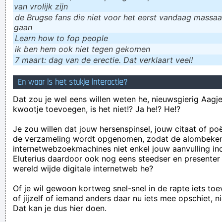
van vrolijk zijn
de Brugse fans die niet voor het eerst vandaag massaal
gaan
Learn how to fop people
ik ɓen hem ook niet tegen gekomen
7 maart: dag van de erectie. Dat verklaart veel!
En waar is het stukje interactie?
Dat zou je wel eens willen weten he, nieuwsgierig Aagje!
kwootje toevoegen, is het niet!? Ja he!? He!?
Je zou willen dat jouw hersenspinsel, jouw citaat of po
de verzameling wordt opgenomen, zodat de alombeke
internetwebzoekmachines niet enkel jouw aanvulling in
Eluterius daardoor ook nog eens steedser en presenter
wereld wijde digitale internetweb he?
Of je wil gewoon kortweg snel-snel in de rapte iets to
of jijzelf of iemand anders daar nu iets mee opschiet, n
Dat kan je dus hier doen.