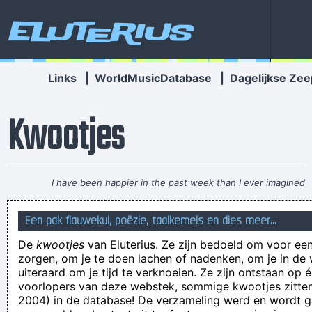
Eluterius
Links
|
WorldMusicDatabase
|
Dagelijkse Zee
Kwootjes
I have been happier in the past week than I ever imagined
possible and it doesn't have a damn thing to do with the
Een pak flauwekul, poëzie, taalkemels en dies meer...
money. You're the real prize. The lottery was just a bonus
~
De
kwootjes
van Eluterius. Ze zijn bedoeld om voor een
Jeff Porcaro
zorgen, om je te doen lachen of nadenken, om je in de
Ik ben zeer regelmatig beschikbaar voor een kontplan, zowel
uiteraard om je tijd te verknoeien. Ze zijn ontstaan op 
voorlopers van deze webstek, sommige kwootjes zitten 
doordeweeks als in het weekend
2004) in de database! De verzameling werd en wordt
Resource at '/content/teveeltijd/nl/fisting/s-