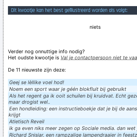
om het te begrijpen humor om het te dragen.
Dit kwootje kan het best geïllustreerd worden als volgt:
En huppakee, je hebt weer op deze site zitten kijken. Tijd die
niets
je ook aan iets anders had kunnen besteden. Yes!!!
als een moeder haar kind uitscheldt voor hoerenkind kun je
haar geloven
Verder nog onnuttige info nodig?
er zijn harde noten gevallen
Het oudste kwootje is
Val je contactpersoon niet te vaa
Verknoei je tijd op een nuttige manier!
De 11 nieuwste zijn deze:
Geej se lèllike voel hod!
Geej se lèllike voel hod!
Noem een sport waar je géén blokfluit bij gebruikt
Als het regent ga ik ooit schuilen bij kruidvat. Echt gezel
maar drogist wel..
Een hondleiding: een instructieboekje dat je bij de aan
krijgt
Atletisch Reveil
ik ga even niks meer zegen op Sociale media. dan wet ju
Richard Snisiar, een rampzalige lampendraaier in feestz