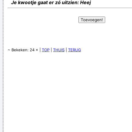
Je kwootje gaat er zó uitzien: Heej
~ Bekeken: 24 × |
TOP
|
THUIS
|
TERUG