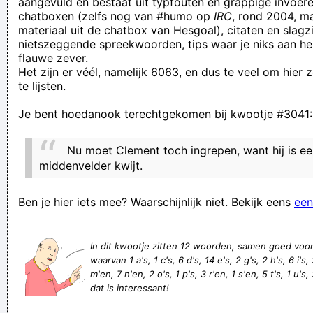
aangevuld en bestaat uit typfouten en grappige invoere
chatboxen (zelfs nog van #humo op
IRC
, rond 2004, m
Ofwel wurdt hie gebösseld, ofwel wurdt hie NIE
materiaal uit de chatbox van Hesgoal), citaten en slagzi
GEZIEVERD!!!!
nietszeggende spreekwoorden, tips waar je niks aan he
flauwe zever.
en stoenk et al veu' da 'kik binnekwaam?
Het zijn er véél, namelijk 6063, en dus te veel om hier
Maar wist je dat Brussel ooit de pornohoofdstad van Brussel
te lijsten.
was?
Je bent hoedanook terechtgekomen bij kwootje #3041:
Oké, ik geef toe dat de staat van het item bij mij prima is, ik
zou het graag willen kopen maar gezien de afstand zou ik je
Nu moet Clement toch ingrepen, want hij is e
graag via PDP willen betalen door zijn koerier. PDP zal het
middenvelder kwijt.
geld bij je bezorgen en zodra het geld is ontvangen, zal de
Ben je hier iets mee? Waarschijnlijk niet. Bekijk eens
een
koerier het pakket in ontvangst nemen en bij mij afleveren.
Houd er ook rekening mee dat PDP zal slagen op basis van
In dit kwootje zitten 12 woorden, samen goed voo
uw beschikbaarheidsuren, plus alle kosten zijn mijn
waarvan 1 a's, 1 c's, 6 d's, 14 e's, 2 g's, 2 h's, 6 i's, 2
verantwoordelijkheid.
m'en, 7 n'en, 2 o's, 1 p's, 3 r'en, 1 s'en, 5 t's, 1 u's, 
dat is interessant!
Blaffende honden maken best veel herrie
Ontstoken tandvlees is bijna net zo erg als mijn ex-vriendin