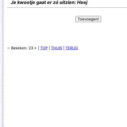
Je kwootje gaat er zó uitzien: Heej
~ Bekeken: 23 × |
TOP
|
THUIS
|
TERUG