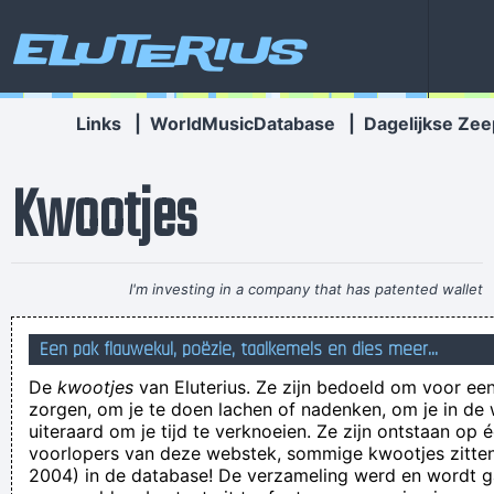
Eluterius
Links
|
WorldMusicDatabase
|
Dagelijkse Zee
Kwootjes
I'm investing in a company that has patented wallet
technology that will deodorize currency That way people won
Een pak flauwekul, poëzie, taalkemels en dies meer...
´ t have to deal with money that smells funny
~ Moby
De
kwootjes
van Eluterius. Ze zijn bedoeld om voor een
als je geen ondergoed draagt dan schuurt je eikel over je
zorgen, om je te doen lachen of nadenken, om je in de
broek
uiteraard om je tijd te verknoeien. Ze zijn ontstaan op 
voorlopers van deze webstek, sommige kwootjes zitten 
Ons Sarah heeft ´n nieuw lief. Tellefonnééére da die doe!
2004) in de database! De verzameling werd en wordt
Partagez cette patatte pour aucune raison valable