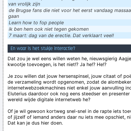
van vrolijk zijn
de Brugse fans die niet voor het eerst vandaag massaal
gaan
Learn how to fop people
ik ɓen hem ook niet tegen gekomen
7 maart: dag van de erectie. Dat verklaart veel!
En waar is het stukje interactie?
Dat zou je wel eens willen weten he, nieuwsgierig Aagje!
kwootje toevoegen, is het niet!? Ja he!? He!?
Je zou willen dat jouw hersenspinsel, jouw citaat of po
de verzameling wordt opgenomen, zodat de alombeke
internetwebzoekmachines niet enkel jouw aanvulling in
Eluterius daardoor ook nog eens steedser en presenter
wereld wijde digitale internetweb he?
Of je wil gewoon kortweg snel-snel in de rapte iets to
of jijzelf of iemand anders daar nu iets mee opschiet, n
Dat kan je dus hier doen.