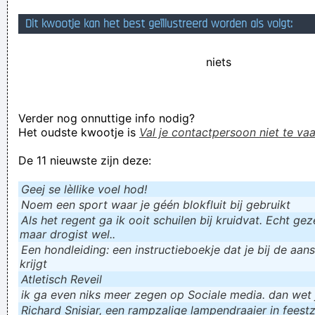
KabouterBob: Zou Clem straks gaan lachten met genkboys à
Dit kwootje kan het best geïllustreerd worden als volgt:
la Hazard eergisteren,
niets
Als er één voetballer is waarvan ik écht niet wakker lig, dan is
het Oligay Deschacht :D ZIELIG ventje, nauwelijks gespeeld
en door papa betaald :D
Verder nog onnuttige info nodig?
Profiel voor Gazondabber. Aantal fotos, 7. Aantal berichten, 5.
Het oudste kwootje is
Val je contactpersoon niet te vaa
ᴾᵃᵏᵏᵉᵗ ᴮᴱ³⁴²⁸⁶³²⁻²⁰ ⁱˢ ᵛᵉʳᶻᵒⁿᵈᵉⁿ ⁿᵃᵃʳ ᵘʷ
De 11 nieuwste zijn deze:
Verknoei je tijd op een nuttige manier!
Geej se lèllike voel hod!
Geej se lèllike voel hod!
Noem een sport waar je géén blokfluit bij gebruikt
Als het regent ga ik ooit schuilen bij kruidvat. Echt gezel
maar drogist wel..
Een hondleiding: een instructieboekje dat je bij de aan
krijgt
Atletisch Reveil
ik ga even niks meer zegen op Sociale media. dan wet ju
Richard Snisiar, een rampzalige lampendraaier in feestz