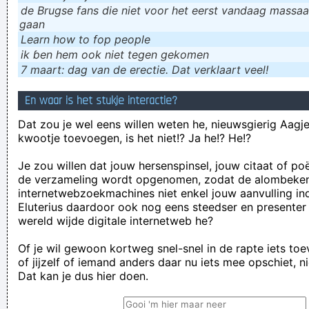
de Brugse fans die niet voor het eerst vandaag massaal
gaan
Learn how to fop people
ik ɓen hem ook niet tegen gekomen
7 maart: dag van de erectie. Dat verklaart veel!
En waar is het stukje interactie?
Dat zou je wel eens willen weten he, nieuwsgierig Aagje!
kwootje toevoegen, is het niet!? Ja he!? He!?
Je zou willen dat jouw hersenspinsel, jouw citaat of po
de verzameling wordt opgenomen, zodat de alombeke
internetwebzoekmachines niet enkel jouw aanvulling in
Eluterius daardoor ook nog eens steedser en presenter
wereld wijde digitale internetweb he?
Of je wil gewoon kortweg snel-snel in de rapte iets to
of jijzelf of iemand anders daar nu iets mee opschiet, n
Dat kan je dus hier doen.