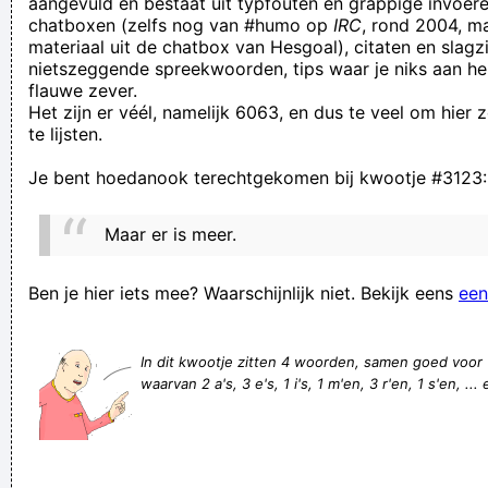
aangevuld en bestaat uit typfouten en grappige invoere
chatboxen (zelfs nog van #humo op
IRC
, rond 2004, m
nieuw van tampaks: medium, regular en lite. Samen in één
materiaal uit de chatbox van Hesgoal), citaten en slagzi
DOOS
nietszeggende spreekwoorden, tips waar je niks aan he
flauwe zever.
Je weet wat is wat maar je weet niet wat is wat, wat de fak
Het zijn er véél, namelijk 6063, en dus te veel om hier
Revise right before leo? And kiki obviously! Awesome flower
te lijsten.
garden! Like blueberry syrup. Lily rushed over
Je bent hoedanook terechtgekomen bij kwootje #3123:
blijven kan niet 677540211
Let op! Sparen kost ook geld!
Maar er is meer.
Degenen die geen vaksain willen moetn dan ook maar
wegblijven op evenemenenmnten
Ben je hier iets mee? Waarschijnlijk niet. Bekijk eens
een
VUILE MESTMUIL, GA JE TANdeN POETSEN! Je SMOEL
STINKT NOG HARdeR DAN EEN AFVALBERG
In dit kwootje zitten 4 woorden, samen goed voor
waarvan 2 a's, 3 e's, 1 i's, 1 m'en, 3 r'en, 1 s'en, ...
Dit kwootje slaat gewoon nergens op.
Maazeik gaat terug in de tijd met de Histerische
Kotsenparade
Verknoei je tijd op een nuttige manier!