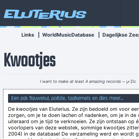
Eluterius
Links
|
WorldMusicDatabase
|
Dagelijkse Zee
Kwootjes
I want to make at least 4 amazing records
~ µ-Zic
Vrouw (33) blaast positief uit na klap tegen blamboek in Elen.
Een pak flauwekul, poëzie, taalkemels en dies meer...
Boemblak.
De
kwootjes
van Eluterius. Ze zijn bedoeld om voor een
een wonder is geschied, de poes is nat en het regent niet
zorgen, om je te doen lachen of nadenken, om je in de
Zoude het Menen??
uiteraard om je tijd te verknoeien. Ze zijn ontstaan op 
voorlopers van deze webstek, sommige kwootjes zitten 
Cause today the sea came in The wave came and stole my
2004) in de database! De verzameling werd en wordt
loved ones