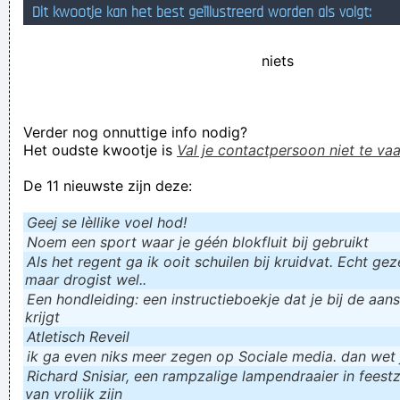
Dit kwootje kan het best geïllustreerd worden als volgt:
Geej se lèllike voel hod!
niets
Verder nog onnuttige info nodig?
Het oudste kwootje is
Val je contactpersoon niet te vaa
De 11 nieuwste zijn deze:
Geej se lèllike voel hod!
Noem een sport waar je géén blokfluit bij gebruikt
Als het regent ga ik ooit schuilen bij kruidvat. Echt gezel
maar drogist wel..
Een hondleiding: een instructieboekje dat je bij de aan
krijgt
Atletisch Reveil
ik ga even niks meer zegen op Sociale media. dan wet ju
Richard Snisiar, een rampzalige lampendraaier in feestz
van vrolijk zijn