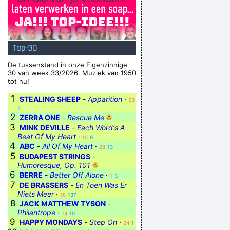
Top-30
De tussenstand in onze Eigenzinnige
30 van week 33/2026. Muziek van 1950
tot nu!
1
STEALING SHEEP
-
Apparition
·
23
2
2
ZERRA ONE
-
Rescue Me
3
MINK DEVILLE
-
Each Word‘s A
Beat Of My Heart
·
15
9
4
ABC
-
All Of My Heart
·
28
13
5
BUDAPEST STRINGS
-
Humoresque, Op. 101
6
BERRE
-
Better Off Alone
·
1
3
7
DE BRASSERS
-
En Toen Was Er
Niets Meer
·
18
137
8
JACK MATTHEW TYSON
-
Philantrope
·
14
10
9
HAPPY MONDAYS
-
Step On
·
24
1