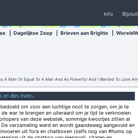
Info
Bijslui
se
|
Dagelijkse Zeep
|
Brieven aan Brigitte
|
Wereld
 As A Man Or Equal To A Man And As Powerful And I Wanted To Look Am
 Through The Media And It Certainly Did Cause Quite A Few Ripples A
s en dies meer...
Het is niet omdat ge uzelf de Kanaries noemt dat ge de be
n bedoeld om voor een luchtige noot te zorgen, om je te
Ai, heb nu zulk zuur mens naast je horecazaak wo
de war te brengen en uiteraard om je tijd te verknoeien.
oorlopers van deze webstek, sommige kwootjes zitten al
e! De verzameling werd en wordt gaandeweg aangevuld en
 invoeren uit fora en chatboxen (zelfs nog van #humo op
4 valiums en een rohypnol. Vind je het gek dat de wer
teriaal uit de chatbox van Hesgoal), citaten en