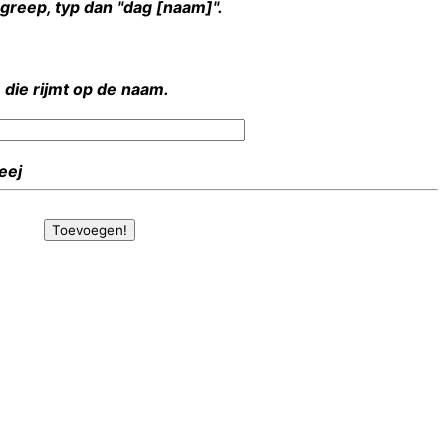
rgreep, typ dan "dag [naam]".
 die rijmt op de naam.
Heej