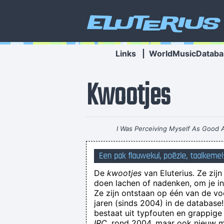
Eluterius
Links
|
WorldMusicDataba
Kwootjes
I Was Perceiving Myself As Good
Interesting Statement To Make
Een pak flauwekul, poëzie, taalkemel
De
kwootjes
van Eluterius. Ze zij
doen lachen of nadenken, om je in 
Ze zijn ontstaan op één van de v
jaren (sinds 2004) in de databas
bestaat uit typfouten en grappige
IRC
, rond 2004, maar ook nieuw ma