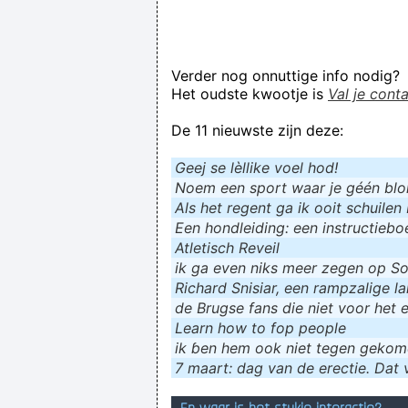
Verder nog onnuttige info nodig?
Het oudste kwootje is
Val je cont
De 11 nieuwste zijn deze:
Geej se lèllike voel hod!
Noem een sport waar je géén blokf
Als het regent ga ik ooit schuilen 
Een hondleiding: een instructieboe
Atletisch Reveil
ik ga even niks meer zegen op Soc
Richard Snisiar, een rampzalige la
de Brugse fans die niet voor het 
Learn how to fop people
ik ɓen hem ook niet tegen geko
7 maart: dag van de erectie. Dat v