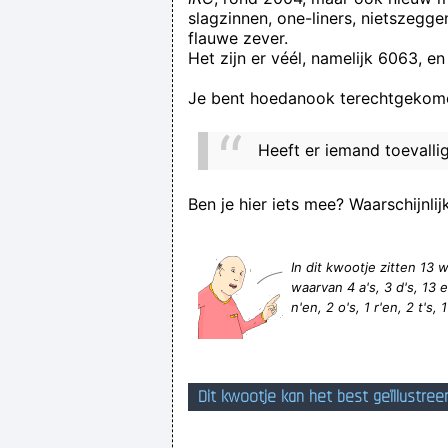
slagzinnen, one-liners, nietszegg
flauwe zever.
Het zijn er véél, namelijk 6063, en
Je bent hoedanook terechtgekome
Heeft er iemand toevalli
Ben je hier iets mee? Waarschijnlij
In dit kwootje zitten 1
waarvan 4 a's, 3 d's, 13 e's
n'en, 2 o's, 1 r'en, 2 t's, 
Dit kwootje kan het best geïllustree