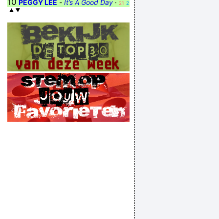
10
PEGGY LEE
-
It’s A Good Day
·
21
2