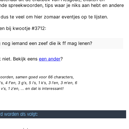
ende spreekwoorden, tips waar je niks aan hebt en andere
Ik word tellekeskiër gelinkt aan plakband, en terecht, 
 dus te veel om hier zomaar eventjes op te lijsten.
sommige in
n bij kwootje #3712:
Kan je aub zorgen dat je snel héél ver uit mijn buurt geraakt en
g nog iemand een zeef die ik ff mag lenen?
Tanja isser get vuurzich
Hidden Didd
k niet. Bekijk eens
een ander
?
3 woorden, samen goed voor 66
characters
,
, 4 f'en, 3 g's, 5 i's, 1 k's, 3 l'en, 3 m'en, 6
1 v's, 1 z'en, ... en dat is interessant!
rd worden als volgt: