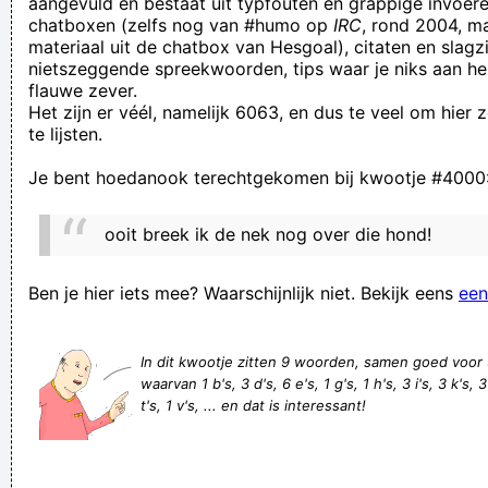
aangevuld en bestaat uit typfouten en grappige invoere
chatboxen (zelfs nog van #humo op
IRC
, rond 2004, m
It was the scream of a sounding day
materiaal uit de chatbox van Hesgoal), citaten en slagzi
regen in twente herhaalt zich in de lente
nietszeggende spreekwoorden, tips waar je niks aan he
flauwe zever.
In Marokko is het niet moeilijk om te onthouden wie de broek
Het zijn er véél, namelijk 6063, en dus te veel om hier
moet dragen; Ma rok aan.
te lijsten.
Hallo ik ben Roel Tijskens en ik componeer wereldhits
Je bent hoedanook terechtgekomen bij kwootje #4000
sjappeluur in de schuur
Wilt u ontbijt op bed? Ga in de keuken slapen.
ooit breek ik de nek nog over die hond!
Globaal gezien voelt u zich de meeste dagen...
de enige wijze om een vriend te hebben is er één te zijn
Ben je hier iets mee? Waarschijnlijk niet. Bekijk eens
een
wa ge doet, doet ge verkeerd df
Ja, je kan wel stellen dat ik besluiteloos ben... Of nee, wacht
In dit kwootje zitten 9 woorden, samen goed voor
waarvan 1 b's, 3 d's, 6 e's, 1 g's, 1 h's, 3 i's, 3 k's, 3
en ik ben weer de gebeten hand!
t's, 1 v's, ... en dat is interessant!
Verknoei je tijd op een nuttige manier!
Geej se lèllike voel hod!