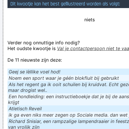
Dit kwootje kan het best geïllustreerd worden als volgt:
niets
Verder nog onnuttige info nodig?
Het oudste kwootje is
Val je contactpersoon niet te vaa
De 11 nieuwste zijn deze:
Geej se lèllike voel hod!
Noem een sport waar je géén blokfluit bij gebruikt
Als het regent ga ik ooit schuilen bij kruidvat. Echt gezel
maar drogist wel..
Een hondleiding: een instructieboekje dat je bij de aan
krijgt
Atletisch Reveil
ik ga even niks meer zegen op Sociale media. dan wet ju
Richard Snisiar, een rampzalige lampendraaier in feestz
van vrolijk zijn