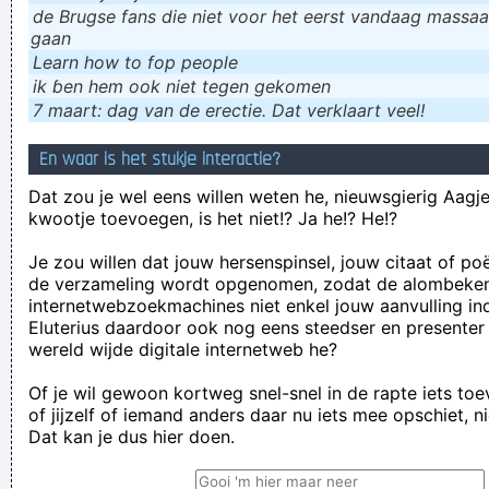
de Brugse fans die niet voor het eerst vandaag massaal
gaan
Learn how to fop people
ik ɓen hem ook niet tegen gekomen
7 maart: dag van de erectie. Dat verklaart veel!
En waar is het stukje interactie?
Dat zou je wel eens willen weten he, nieuwsgierig Aagje!
kwootje toevoegen, is het niet!? Ja he!? He!?
Je zou willen dat jouw hersenspinsel, jouw citaat of po
de verzameling wordt opgenomen, zodat de alombeke
internetwebzoekmachines niet enkel jouw aanvulling in
Eluterius daardoor ook nog eens steedser en presenter
wereld wijde digitale internetweb he?
Of je wil gewoon kortweg snel-snel in de rapte iets to
of jijzelf of iemand anders daar nu iets mee opschiet, n
Dat kan je dus hier doen.