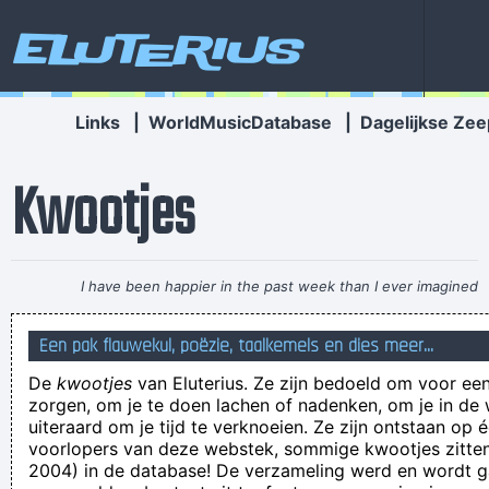
Eluterius
Links
|
WorldMusicDatabase
|
Dagelijkse Zee
Kwootjes
I have been happier in the past week than I ever imagined
possible and it doesn't have a damn thing to do with the
Een pak flauwekul, poëzie, taalkemels en dies meer...
money. You're the real prize. The lottery was just a bonus
~
De
kwootjes
van Eluterius. Ze zijn bedoeld om voor een
Jeff Porcaro
zorgen, om je te doen lachen of nadenken, om je in de
Mottiesch
uiteraard om je tijd te verknoeien. Ze zijn ontstaan op 
voorlopers van deze webstek, sommige kwootjes zitten 
Mignolet houdt Club tot twee keer toe overeind in mottige
2004) in de database! De verzameling werd en wordt
eerste helft