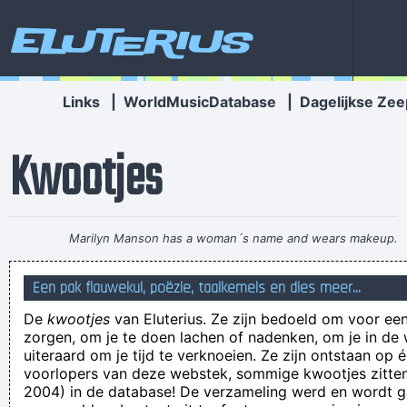
Eluterius
Links
|
WorldMusicDatabase
|
Dagelijkse Zee
Kwootjes
Marilyn Manson has a woman´s name and wears makeup.
How original.
~ Alice Cooper
Een pak flauwekul, poëzie, taalkemels en dies meer...
Hedde gij nog wa plaats in uw doos??? (®Deef)
De
kwootjes
van Eluterius. Ze zijn bedoeld om voor een
Is Henry with you now?
zorgen, om je te doen lachen of nadenken, om je in de
Hee stelletje ziel8ge vrouwen .op elke man die vreemdgaat
uiteraard om je tijd te verknoeien. Ze zijn ontstaan op 
voorlopers van deze webstek, sommige kwootjes zitten 
staat ook een zielige man sorry
2004) in de database! De verzameling werd en wordt
Als je´t dààr niet vindt.... dan vind je ´t er niet