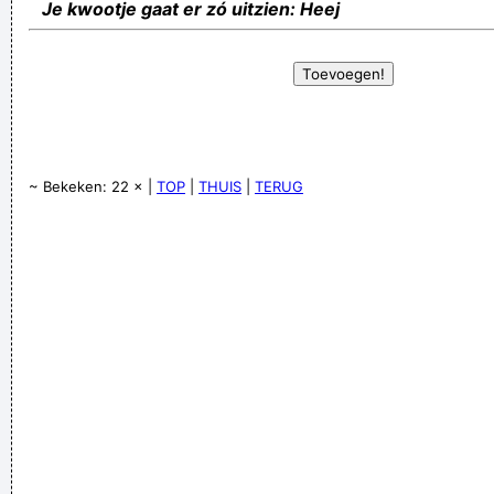
Je kwootje gaat er zó uitzien: Heej
~ Bekeken: 22 × |
TOP
|
THUIS
|
TERUG