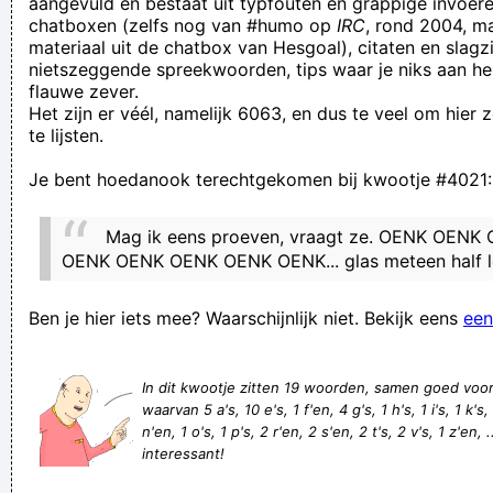
aangevuld en bestaat uit typfouten en grappige invoere
chatboxen (zelfs nog van #humo op
IRC
, rond 2004, m
Hlp! r schlt its mt mijn totsnbord!
materiaal uit de chatbox van Hesgoal), citaten en slagzi
dit is kwoot nr 4000; iemand dood maken met een blije mus
nietszeggende spreekwoorden, tips waar je niks aan he
flauwe zever.
Er is uiteraard al geklaagd door de klapwiekende relnichten
Het zijn er véél, namelijk 6063, en dus te veel om hier
Dennis, Nell, Edna, Leon, Nedra, Anita, Rolf, Nora, Alice,
te lijsten.
Carol, Leo, Jane, Reed, Dena, Dale, Basil, Rae, Penny, Lana,
Je bent hoedanook terechtgekomen bij kwootje #4021:
Dave, Denny, Lena, Ida, Bernadette, Ben, Ray, Lila, Nina, Jo,
Ira, Mara, Sara, Mario, Jan, Ina, Lily, Arne, Bette, Dan, Reba,
Mag ik eens proeven, vraagt ze. OENK OEN
Diane, Lynn, Ed, Eva, Dana, Lynne, Pearl, Isabel, Ada, Ned,
OENK OENK OENK OENK OENK... glas meteen half 
Dee, Rena, Joel, Lora, Cecil, Aaron, Flora, Tina, Arden, Noel,
Ben je hier iets mee? Waarschijnlijk niet. Bekijk eens
een
and Ellen sinned
volledig : het is vol en ledig
In dit kwootje zitten 19 woorden, samen goed voo
Defensief geklungel bij STVV wordt genadeloos afgestraft
waarvan 5 a's, 10 e's, 1 f'en, 4 g's, 1 h's, 1 i's, 1 k's,
door Vranckx.
n'en, 1 o's, 1 p's, 2 r'en, 2 s'en, 2 t's, 2 v's, 1 z'en, .
interessant!
Klommeleir!
Vleesvervangers: een andere naam voor dildo's en