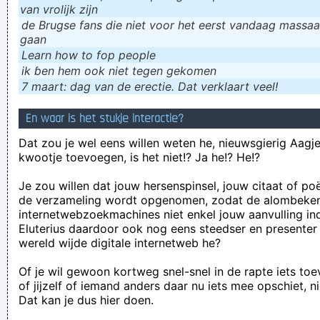
van vrolijk zijn
de Brugse fans die niet voor het eerst vandaag massaal
gaan
Learn how to fop people
ik ɓen hem ook niet tegen gekomen
7 maart: dag van de erectie. Dat verklaart veel!
En waar is het stukje interactie?
Dat zou je wel eens willen weten he, nieuwsgierig Aagje!
kwootje toevoegen, is het niet!? Ja he!? He!?
Je zou willen dat jouw hersenspinsel, jouw citaat of po
de verzameling wordt opgenomen, zodat de alombeke
internetwebzoekmachines niet enkel jouw aanvulling in
Eluterius daardoor ook nog eens steedser en presenter
wereld wijde digitale internetweb he?
Of je wil gewoon kortweg snel-snel in de rapte iets to
of jijzelf of iemand anders daar nu iets mee opschiet, n
Dat kan je dus hier doen.