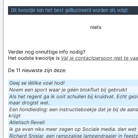
könstpenischen
Dit kwootje kan het best geïllustreerd worden als volgt:
Ik heb momenteel geen jeuk.
niets
Verknoei je tijd op een nuttige manier!
Geej se lèllike voel hod!
Verder nog onnuttige info nodig?
Het oudste kwootje is
Val je contactpersoon niet te vaa
De 11 nieuwste zijn deze:
Geej se lèllike voel hod!
Noem een sport waar je géén blokfluit bij gebruikt
Als het regent ga ik ooit schuilen bij kruidvat. Echt gezel
maar drogist wel..
Een hondleiding: een instructieboekje dat je bij de aan
krijgt
Atletisch Reveil
ik ga even niks meer zegen op Sociale media. dan wet ju
Richard Snisiar, een rampzalige lampendraaier in feestz