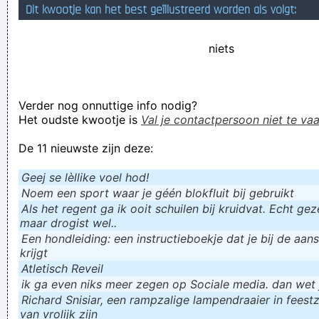
Dit kwootje kan het best geïllustreerd worden als volgt:
Verknoei je tijd op een nuttige manier!
Geej se lèllike voel hod!
niets
Verder nog onnuttige info nodig?
Het oudste kwootje is
Val je contactpersoon niet te vaa
De 11 nieuwste zijn deze:
Geej se lèllike voel hod!
Noem een sport waar je géén blokfluit bij gebruikt
Als het regent ga ik ooit schuilen bij kruidvat. Echt gezel
maar drogist wel..
Een hondleiding: een instructieboekje dat je bij de aan
krijgt
Atletisch Reveil
ik ga even niks meer zegen op Sociale media. dan wet ju
Richard Snisiar, een rampzalige lampendraaier in feestz
van vrolijk zijn