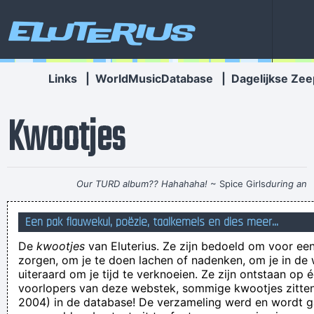
Eluterius
Links
|
WorldMusicDatabase
|
Dagelijkse Zee
Kwootjes
Our TURD album?? Hahahaha!
~ Spice Girls
during an
interview, when a Dutch interviewer was constantly
Een pak flauwekul, poëzie, taalkemels en dies meer...
mentioning their TURD (third) album
...
De
kwootjes
van Eluterius. Ze zijn bedoeld om voor een
we mogen geen slapende koeien wakker maken
zorgen, om je te doen lachen of nadenken, om je in de
What´s that coming over the hill, is it a lobster, is it a
uiteraard om je tijd te verknoeien. Ze zijn ontstaan op 
voorlopers van deze webstek, sommige kwootjes zitten 
lobster???
2004) in de database! De verzameling werd en wordt
Dai bringt de leste wéken al automatisch van die lang