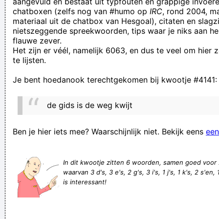
aangevuld en bestaat uit typfouten en grappige invoere
chatboxen (zelfs nog van #humo op
IRC
, rond 2004, m
plastieken handsjoon biej
materiaal uit de chatbox van Hesgoal), citaten en slagzi
toen ik de prijs van de sla zag, kreeg ik een krop in de keel
nietszeggende spreekwoorden, tips waar je niks aan he
flauwe zever.
lol ich dig ouch lol goei weeknd lol
Het zijn er véél, namelijk 6063, en dus te veel om hier
Niemand raakt gelukkig gewond. Gelukkig raakt niemand
te lijsten.
gewond.
Je bent hoedanook terechtgekomen bij kwootje #4141:
Nutteloze tip nodig? Bel Roel!
Julian McMahon´ s duistere verleden zorgde voor verdriet en
de gids is de weg kwijt
schaamte bij familie, vrienden, buren en allerlei
restauranthouders
Ben je hier iets mee? Waarschijnlijk niet. Bekijk eens
een
Hoe ouder de foto Hoe jonger je er uit ziet
chealrtoi on
In dit kwootje zitten 6 woorden, samen goed voor
waarvan 3 d's, 3 e's, 2 g's, 3 i's, 1 j's, 1 k's, 2 s'en, 
Davina Verscheurs, beroepsfilatelist, begint het stilaan zat te
is interessant!
worden om telkens aan Knoos Alperts gelinkt te worden
Scroll niet verder zonder dit te liken! Of hier te klikken!
handen kapot of ik schiet je omhoog