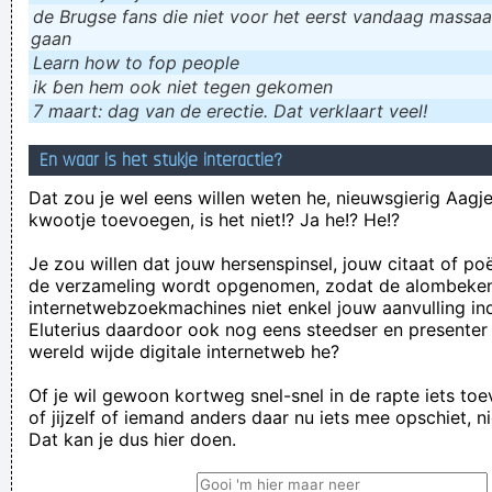
de Brugse fans die niet voor het eerst vandaag massaal
gaan
Learn how to fop people
ik ɓen hem ook niet tegen gekomen
7 maart: dag van de erectie. Dat verklaart veel!
En waar is het stukje interactie?
Dat zou je wel eens willen weten he, nieuwsgierig Aagje!
kwootje toevoegen, is het niet!? Ja he!? He!?
Je zou willen dat jouw hersenspinsel, jouw citaat of po
de verzameling wordt opgenomen, zodat de alombeke
internetwebzoekmachines niet enkel jouw aanvulling in
Eluterius daardoor ook nog eens steedser en presenter
wereld wijde digitale internetweb he?
Of je wil gewoon kortweg snel-snel in de rapte iets to
of jijzelf of iemand anders daar nu iets mee opschiet, n
Dat kan je dus hier doen.