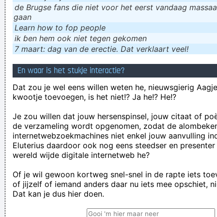
de Brugse fans die niet voor het eerst vandaag massaal
gaan
Learn how to fop people
ik ɓen hem ook niet tegen gekomen
7 maart: dag van de erectie. Dat verklaart veel!
En waar is het stukje interactie?
Dat zou je wel eens willen weten he, nieuwsgierig Aagje!
kwootje toevoegen, is het niet!? Ja he!? He!?
Je zou willen dat jouw hersenspinsel, jouw citaat of po
de verzameling wordt opgenomen, zodat de alombeke
internetwebzoekmachines niet enkel jouw aanvulling in
Eluterius daardoor ook nog eens steedser en presenter
wereld wijde digitale internetweb he?
Of je wil gewoon kortweg snel-snel in de rapte iets to
of jijzelf of iemand anders daar nu iets mee opschiet, n
Dat kan je dus hier doen.