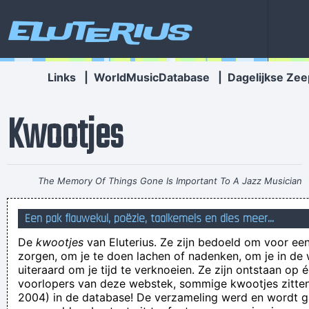
Eluterius
Links
|
WorldMusicDatabase
|
Dagelijkse Zee
Kwootjes
The Memory Of Things Gone Is Important To A Jazz Musician
Things Like Old Folks Singing In The Moonlight In The Back
Een pak flauwekul, poëzie, taalkemels en dies meer...
Yard On A Hot Night Or Something Said Long Ago
~ Louis
De
kwootjes
van Eluterius. Ze zijn bedoeld om voor een
Armstrong
zorgen, om je te doen lachen of nadenken, om je in de
'Je moet àlles een keertje geprobeerd hebben' betekent
uiteraard om je tijd te verknoeien. Ze zijn ontstaan op 
voorlopers van deze webstek, sommige kwootjes zitten 
eigenlijk: 'ik heb het karakter niet om nee te zeggen'
2004) in de database! De verzameling werd en wordt
het domme verfransen van vernederlandste Franse woorden: