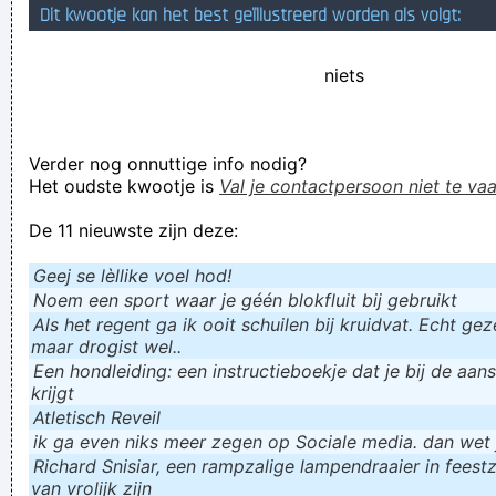
Dit kwootje kan het best geïllustreerd worden als volgt:
och vad exakt gör bön, förutom att slösa tid?
Mooi voorstel, allemaal goed en wel, maar eigenlijk moet ik
niets
kakken
dus bleef het witte goedje gewoon liggen. Maar ach, dat
Verder nog onnuttige info nodig?
maakt de soap alleen maar charmanter, toch?
Het oudste kwootje is
Val je contactpersoon niet te vaa
Verknoei je tijd op een nuttige manier!
De 11 nieuwste zijn deze:
Geej se lèllike voel hod!
Geej se lèllike voel hod!
Noem een sport waar je géén blokfluit bij gebruikt
Als het regent ga ik ooit schuilen bij kruidvat. Echt gezel
maar drogist wel..
Een hondleiding: een instructieboekje dat je bij de aan
krijgt
Atletisch Reveil
ik ga even niks meer zegen op Sociale media. dan wet ju
Richard Snisiar, een rampzalige lampendraaier in feestz
van vrolijk zijn