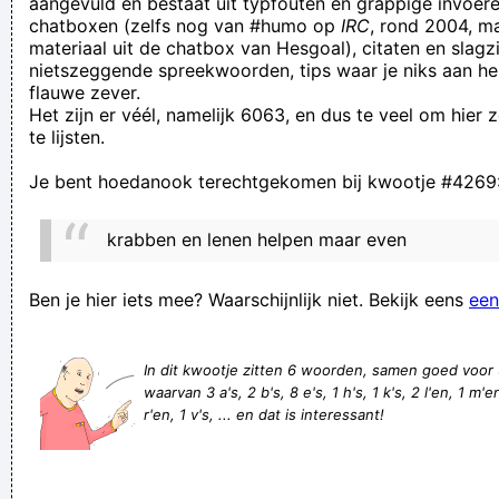
aangevuld en bestaat uit typfouten en grappige invoere
chatboxen (zelfs nog van #humo op
IRC
, rond 2004, m
contrôle en zône. Ronduit idiôôt als je´t mij vraagt
materiaal uit de chatbox van Hesgoal), citaten en slagzi
al schudt de knaap nog zo kloek, de laatste druppel valt in
nietszeggende spreekwoorden, tips waar je niks aan he
flauwe zever.
zijn broek.
Het zijn er véél, namelijk 6063, en dus te veel om hier
De shit uit je verleden is de mest voor je toekomst!
te lijsten.
Djiezzes maaan!
Je bent hoedanook terechtgekomen bij kwootje #4269
Onvettig kind
this website only has a few categories, and they all suck. ce
krabben en lenen helpen maar even
site n’a que quelques catégories, et ils sont tous nuls.
si le sosie soucis que ces cent-six saucisses sucré sans
Ben je hier iets mee? Waarschijnlijk niet. Bekijk eens
een
sauge sentir de sauté, souris subite. le sceau cite que ce
sont seche mais sécable. Ses scies sont solide et ses ciseaux
In dit kwootje zitten 6 woorden, samen goed voor
waarvan 3 a's, 2 b's, 8 e's, 1 h's, 1 k's, 2 l'en, 1 m'e
aussi. Ce sera succés!
r'en, 1 v's, ... en dat is interessant!
...en dat los je dan maar op door maar wat te gaan liggen
masturberen, of hoe moet ik het zien!?
You Pee She