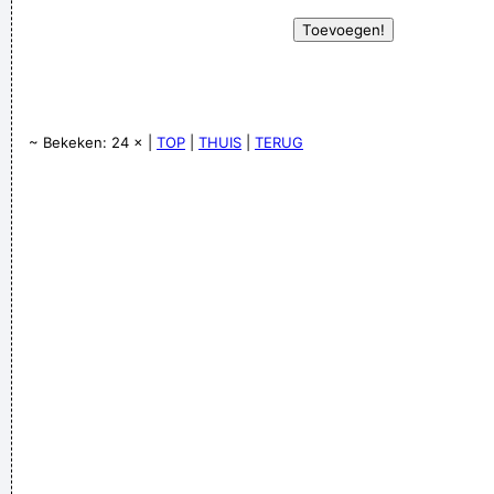
~ Bekeken: 24 × |
TOP
|
THUIS
|
TERUG