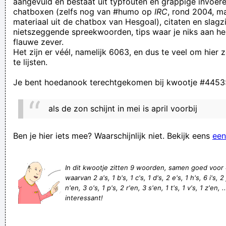
aangevuld en bestaat uit typfouten en grappige invoere
chatboxen (zelfs nog van #humo op
IRC
, rond 2004, m
gestoken om mijn resultaten met jullie te delen.
materiaal uit de chatbox van Hesgoal), citaten en slagzi
van daag wel morgen niet wat een klugd
nietszeggende spreekwoorden, tips waar je niks aan he
flauwe zever.
please tell me it is not possible for people to be this fucking
Het zijn er véél, namelijk 6063, en dus te veel om hier
stupid
te lijsten.
liever een muts dan koude oren
Je bent hoedanook terechtgekomen bij kwootje #4453
De parachutist kwam uit de lucht gevallen
"Don't throw your old car away because you can use the
als de zon schijnt in mei is april voorbij
buckles as key holders" sounds a bit stupid when u say it out
loud
Ben je hier iets mee? Waarschijnlijk niet. Bekijk eens
een
De boom uit de kast kijken
Tegen een naakte eenzame nieuwkomer klagend roepen om
In dit kwootje zitten 9 woorden, samen goed voor
waarvan 2 a's, 1 b's, 1 c's, 1 d's, 2 e's, 1 h's, 6 i's, 2
meer macht eindigt nooit deugddoend
n'en, 3 o's, 1 p's, 2 r'en, 3 s'en, 1 t's, 1 v's, 1 z'en, .
De meeste sportschoenen zijn gewoon LELIJK
interessant!
Eric Carmen - All by marcel
Digitale persconferentie over vaccins loopt een Beke mis