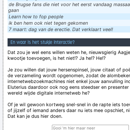
de Brugse fans die niet voor het eerst vandaag massaal
gaan
Learn how to fop people
ik ɓen hem ook niet tegen gekomen
7 maart: dag van de erectie. Dat verklaart veel!
En waar is het stukje interactie?
Dat zou je wel eens willen weten he, nieuwsgierig Aagje!
kwootje toevoegen, is het niet!? Ja he!? He!?
Je zou willen dat jouw hersenspinsel, jouw citaat of po
de verzameling wordt opgenomen, zodat de alombeke
internetwebzoekmachines niet enkel jouw aanvulling in
Eluterius daardoor ook nog eens steedser en presenter
wereld wijde digitale internetweb he?
Of je wil gewoon kortweg snel-snel in de rapte iets to
of jijzelf of iemand anders daar nu iets mee opschiet, n
Dat kan je dus hier doen.