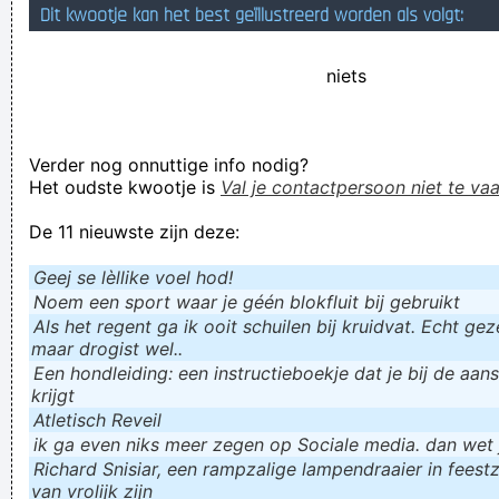
Dit kwootje kan het best geïllustreerd worden als volgt:
door technische blunders
Verknoei je tijd op een nuttige manier!
niets
Geej se lèllike voel hod!
Verder nog onnuttige info nodig?
Het oudste kwootje is
Val je contactpersoon niet te vaa
De 11 nieuwste zijn deze:
Geej se lèllike voel hod!
Noem een sport waar je géén blokfluit bij gebruikt
Als het regent ga ik ooit schuilen bij kruidvat. Echt gezel
maar drogist wel..
Een hondleiding: een instructieboekje dat je bij de aan
krijgt
Atletisch Reveil
ik ga even niks meer zegen op Sociale media. dan wet ju
Richard Snisiar, een rampzalige lampendraaier in feestz
van vrolijk zijn