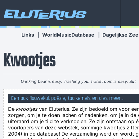
Eluterius
Links
|
WorldMusicDatabase
|
Dagelijkse Zee
Kwootjes
Drinking bear is easy. Trashing your hotel room is easy. But
being a Christian, that´s a tough call. That´s rebellion.
~ Alice
Een pak flauwekul, poëzie, taalkemels en dies meer...
Cooper
De
kwootjes
van Eluterius. Ze zijn bedoeld om voor een
Beter een half spreekwoord,
zorgen, om je te doen lachen of nadenken, om je in de
Ik lak mijn teennagels met een ragborstel. Ik heb koorts, denk
uiteraard om je tijd te verknoeien. Ze zijn ontstaan op 
voorlopers van deze webstek, sommige kwootjes zitten 
ik
2004) in de database! De verzameling werd en wordt
Voordat ik dit deelde heb ik mijn eigen spaarpotje hierin