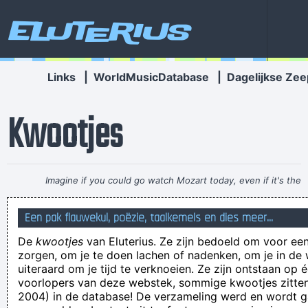
Eluterius
Links
|
WorldMusicDatabase
|
Dagelijkse Zee
Kwootjes
Imagine if you could go watch Mozart today, even if it's the
last, crappiest show he ever played. What a thrill that would
Een pak flauwekul, poëzie, taalkemels en dies meer...
be.
~ Roger Daltrey
De
kwootjes
van Eluterius. Ze zijn bedoeld om voor een
snor, trui met geknoopte mouwen over de schouders
zorgen, om je te doen lachen of nadenken, om je in de
gehangen en een coupe-soleil... da´s een score van 75% op
uiteraard om je tijd te verknoeien. Ze zijn ontstaan op 
voorlopers van deze webstek, sommige kwootjes zitten 
de Gay-O-Meter Pedro!
2004) in de database! De verzameling werd en wordt
racing is life.everything in between is just waiting.