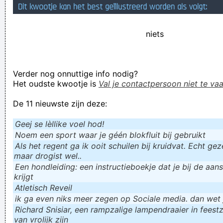
Dit kwootje kan het best geïllustreerd worden als volgt:
Verknoei je tijd op een nuttige manier!
Geej se lèllike voel hod!
niets
Verder nog onnuttige info nodig?
Het oudste kwootje is
Val je contactpersoon niet te vaa
De 11 nieuwste zijn deze:
Geej se lèllike voel hod!
Noem een sport waar je géén blokfluit bij gebruikt
Als het regent ga ik ooit schuilen bij kruidvat. Echt gezel
maar drogist wel..
Een hondleiding: een instructieboekje dat je bij de aan
krijgt
Atletisch Reveil
ik ga even niks meer zegen op Sociale media. dan wet ju
Richard Snisiar, een rampzalige lampendraaier in feestz
van vrolijk zijn