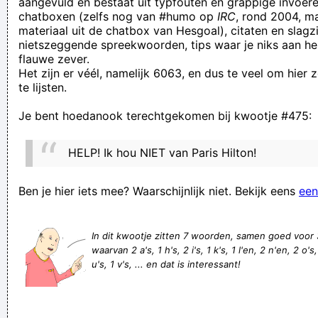
aangevuld en bestaat uit typfouten en grappige invoere
chatboxen (zelfs nog van #humo op
IRC
, rond 2004, m
haast en spoed geven zweet en bloed
materiaal uit de chatbox van Hesgoal), citaten en slagzi
balakuglaflab!
nietszeggende spreekwoorden, tips waar je niks aan he
flauwe zever.
twee babies in huis en je hoort niets op de buis
Het zijn er véél, namelijk 6063, en dus te veel om hier
de school zou de grondwet en de internationale mens- en
te lijsten.
kinderrechten niet zou naleven.
Je bent hoedanook terechtgekomen bij kwootje #475:
Dat zijn vijven en zessen na Pasen
This might be the magic mushrooms speaking, but blahyufhy
HELP! Ik hou NIET van Paris Hilton!
thhhf retfg hurf!
liever een muts dan koude oren
Ben je hier iets mee? Waarschijnlijk niet. Bekijk eens
een
veel geblaat weinig schaap
what a prull!
In dit kwootje zitten 7 woorden, samen goed voor
waarvan 2 a's, 1 h's, 2 i's, 1 k's, 1 l'en, 2 n'en, 2 o's, 
Het meest gebruikte willekeurig getal in een overdrijvende
u's, 1 v's, ... en dat is interessant!
zin, is 36.
Pfff... Die "collega's" merkten niet eens dat ik vandaag een
banaan van een ander merk bij me had