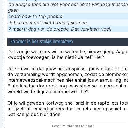
de Brugse fans die niet voor het eerst vandaag massaal
gaan
Learn how to fop people
ik ɓen hem ook niet tegen gekomen
7 maart: dag van de erectie. Dat verklaart veel!
En waar is het stukje interactie?
Dat zou je wel eens willen weten he, nieuwsgierig Aagje!
kwootje toevoegen, is het niet!? Ja he!? He!?
Je zou willen dat jouw hersenspinsel, jouw citaat of po
de verzameling wordt opgenomen, zodat de alombeke
internetwebzoekmachines niet enkel jouw aanvulling in
Eluterius daardoor ook nog eens steedser en presenter
wereld wijde digitale internetweb he?
Of je wil gewoon kortweg snel-snel in de rapte iets to
of jijzelf of iemand anders daar nu iets mee opschiet, n
Dat kan je dus hier doen.