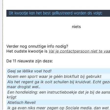
Geej se lèllike voel hod!
Dit kwootje kan het best geïllustreerd worden als volgt:
niets
Verder nog onnuttige info nodig?
Het oudste kwootje is
Val je contactpersoon niet te vaa
De 11 nieuwste zijn deze:
Geej se lèllike voel hod!
Noem een sport waar je géén blokfluit bij gebruikt
Als het regent ga ik ooit schuilen bij kruidvat. Echt gezel
maar drogist wel..
Een hondleiding: een instructieboekje dat je bij de aan
krijgt
Atletisch Reveil
ik ga even niks meer zegen op Sociale media. dan wet ju