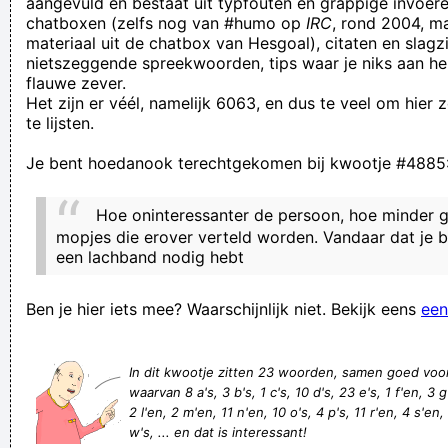
aangevuld en bestaat uit typfouten en grappige invoere
chatboxen (zelfs nog van #humo op
IRC
, rond 2004, m
FREE is FREE SHIT is SHIT DAMN!
materiaal uit de chatbox van Hesgoal), citaten en slagzi
Iemand een duwtje van de brug geven
nietszeggende spreekwoorden, tips waar je niks aan he
flauwe zever.
ik keek met open mond naar de grond waar mijn hond zonet
Het zijn er véél, namelijk 6063, en dus te veel om hier
nog stond. Hij verzwond terstond?!
te lijsten.
gebösseld – gebastelt gebrat - gebreitet gebrecht –
Je bent hoedanook terechtgekomen bij kwootje #4885
(flachsbrechen) gebroochd – gebracht gebryt – gebrütet.
Gebrumme - Brummen gebune – ...
Hoe oninteressanter de persoon, hoe minder 
Ik heb liever 'genoeg' geld dan véél, want veel is nooit
mopjes die erover verteld worden. Vandaar dat je b
een lachband nodig hebt
genoeg
1☬
Ben je hier iets mee? Waarschijnlijk niet. Bekijk eens
een
de eerste die mij nog beledigt lach ik vierkant uit
Ik heb maar één ding hierop te zeggen: 'Knakworsten.'
In dit kwootje zitten 23 woorden, samen goed voo
Bon Jeavie: 'SHUFFLE MY KNOB, AND YOU'RE TO BLAME,
waarvan 8 a's, 3 b's, 1 c's, 10 d's, 23 e's, 1 f'en, 3 g's
2 l'en, 2 m'en, 11 n'en, 10 o's, 4 p's, 11 r'en, 4 s'en, 6
YOU GIVE LOVE A BAD NAME!'
w's, ... en dat is interessant!
Verknoei je tijd op een nuttige manier!