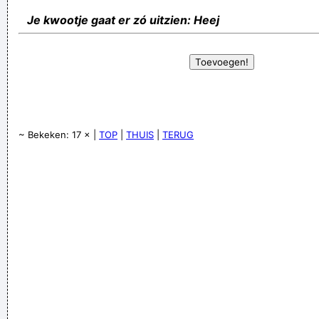
Je kwootje gaat er zó uitzien: Heej
~ Bekeken: 17 × |
TOP
|
THUIS
|
TERUG