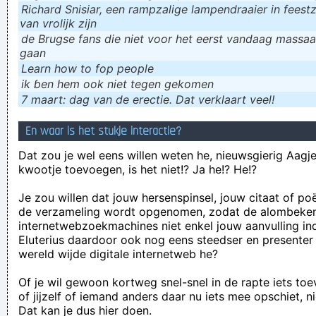
Richard Snisiar, een rampzalige lampendraaier in feestz
van vrolijk zijn
de Brugse fans die niet voor het eerst vandaag massaal
gaan
Learn how to fop people
ik ɓen hem ook niet tegen gekomen
7 maart: dag van de erectie. Dat verklaart veel!
En waar is het stukje interactie?
Dat zou je wel eens willen weten he, nieuwsgierig Aagje!
kwootje toevoegen, is het niet!? Ja he!? He!?
Je zou willen dat jouw hersenspinsel, jouw citaat of po
de verzameling wordt opgenomen, zodat de alombeke
internetwebzoekmachines niet enkel jouw aanvulling in
Eluterius daardoor ook nog eens steedser en presenter
wereld wijde digitale internetweb he?
Of je wil gewoon kortweg snel-snel in de rapte iets to
of jijzelf of iemand anders daar nu iets mee opschiet, n
Dat kan je dus hier doen.