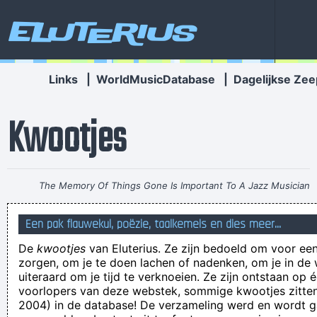
Eluterius
Links
|
WorldMusicDatabase
|
Dagelijkse Zee
Kwootjes
The Memory Of Things Gone Is Important To A Jazz Musician
Things Like Old Folks Singing In The Moonlight In The Back
Een pak flauwekul, poëzie, taalkemels en dies meer...
Yard On A Hot Night Or Something Said Long Ago
~ Louis
De
kwootjes
van Eluterius. Ze zijn bedoeld om voor een
Armstrong
zorgen, om je te doen lachen of nadenken, om je in de
I can you not outstand!
uiteraard om je tijd te verknoeien. Ze zijn ontstaan op 
voorlopers van deze webstek, sommige kwootjes zitten 
'n kennis van Dennis is een maat van Kaat.
2004) in de database! De verzameling werd en wordt
I really need to stop watching anything to do with flat