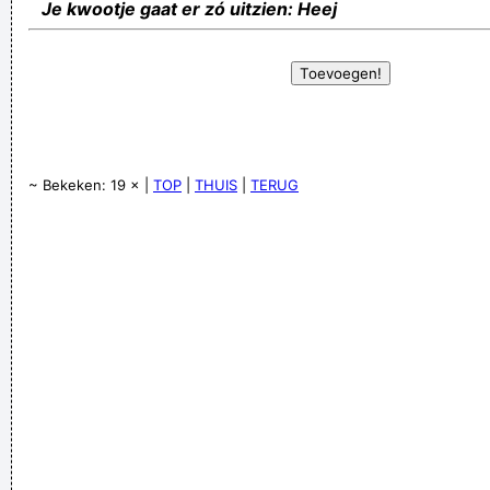
Je kwootje gaat er zó uitzien: Heej
~ Bekeken: 19 × |
TOP
|
THUIS
|
TERUG