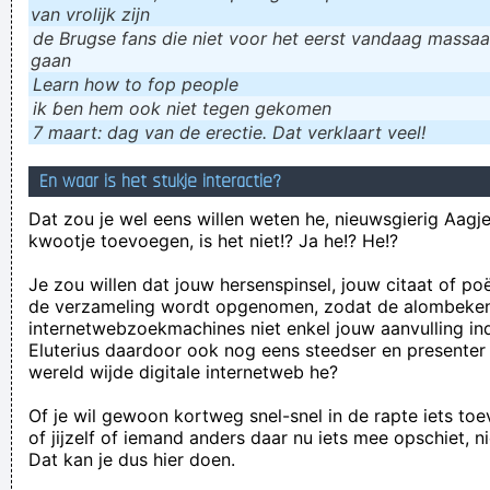
van vrolijk zijn
de Brugse fans die niet voor het eerst vandaag massaal
gaan
Learn how to fop people
ik ɓen hem ook niet tegen gekomen
7 maart: dag van de erectie. Dat verklaart veel!
En waar is het stukje interactie?
Dat zou je wel eens willen weten he, nieuwsgierig Aagje!
kwootje toevoegen, is het niet!? Ja he!? He!?
Je zou willen dat jouw hersenspinsel, jouw citaat of po
de verzameling wordt opgenomen, zodat de alombeke
internetwebzoekmachines niet enkel jouw aanvulling in
Eluterius daardoor ook nog eens steedser en presenter
wereld wijde digitale internetweb he?
Of je wil gewoon kortweg snel-snel in de rapte iets to
of jijzelf of iemand anders daar nu iets mee opschiet, n
Dat kan je dus hier doen.