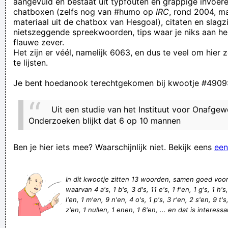
aangevuld en bestaat uit typfouten en grappige invoere
chatboxen (zelfs nog van #humo op
IRC
, rond 2004, m
earthers. I just can not take that much stupid.
materiaal uit de chatbox van Hesgoal), citaten en slagzi
de mensheid wordt dommer en wij gaan daar in mee.
nietszeggende spreekwoorden, tips waar je niks aan he
flauwe zever.
ingen gillar din nagging. Stör inte, bara lura dig själv
Het zijn er véél, namelijk 6063, en dus te veel om hier
het is bijzonder ontmoedigend wanneer je partner iemand
te lijsten.
ander´s naam roept tijdens het toppunt van het orgasme
Je bent hoedanook terechtgekomen bij kwootje #4909
Jao jao, mer jeh!
Veertigers laten vaccin vaker schieten, veertigers laten vaker
Uit een studie van het Instituut voor Onafgew
scheten
Onderzoeken blijkt dat 6 op 10 mannen
hoge bomen vangen veel ballen
Ben je hier iets mee? Waarschijnlijk niet. Bekijk eens
een
Toen Grienda alwéér "daar gaan we weer" zei, dacht ik "daar
gaan we weer"
In dit kwootje zitten 13 woorden, samen goed voo
Op de beelden lijkt de man te ruiken aan een handdoek van
waarvan 4 a's, 1 b's, 3 d's, 11 e's, 1 f'en, 1 g's, 1 h's, 4
de jongen. Andere bronnen melden dat het een onderbroek
l'en, 1 m'en, 9 n'en, 4 o's, 1 p's, 3 r'en, 2 s'en, 9 t's,
z'en, 1 nullen, 1 enen, 1 6'en, ... en dat is interessa
is.
valt er sneeuw in mei, is kerstmis voorbij