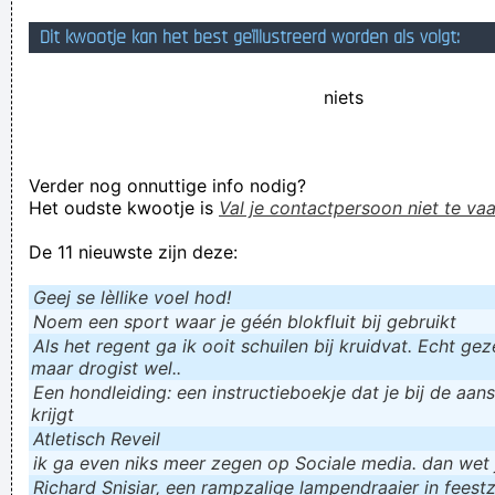
een mop wordt ECHT NIET beter als ze in 't Antwaarps
Dit kwootje kan het best geïllustreerd worden als volgt:
verteld wordt
niets
Verknoei je tijd op een nuttige manier!
Geej se lèllike voel hod!
Verder nog onnuttige info nodig?
Het oudste kwootje is
Val je contactpersoon niet te vaa
De 11 nieuwste zijn deze:
Geej se lèllike voel hod!
Noem een sport waar je géén blokfluit bij gebruikt
Als het regent ga ik ooit schuilen bij kruidvat. Echt gezel
maar drogist wel..
Een hondleiding: een instructieboekje dat je bij de aan
krijgt
Atletisch Reveil
ik ga even niks meer zegen op Sociale media. dan wet ju
Richard Snisiar, een rampzalige lampendraaier in feestz