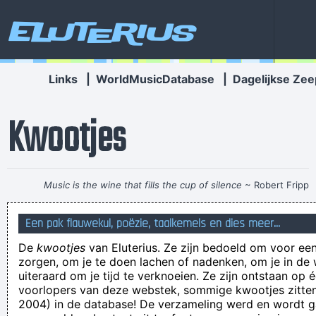
Eluterius
Links
|
WorldMusicDatabase
|
Dagelijkse Zee
Kwootjes
Music is the wine that fills the cup of silence
~ Robert Fripp
Mijn tanden zijn geel, mijn teennagels bruin.
Een pak flauwekul, poëzie, taalkemels en dies meer...
Dan nóg, Karel! Dan nóg moet je niet zomaar in het wilde weg
De
kwootjes
van Eluterius. Ze zijn bedoeld om voor een
beginnen ejaculeren
zorgen, om je te doen lachen of nadenken, om je in de
Lida Krinnen, een obsessieve vraatchirurg uit Mechelzande,
uiteraard om je tijd te verknoeien. Ze zijn ontstaan op 
voorlopers van deze webstek, sommige kwootjes zitten 
heeft haar lichaam in drie zones (spreek uit: zaahnes)
2004) in de database! De verzameling werd en wordt
ingedeeld: "hier", "daar" en "soms".