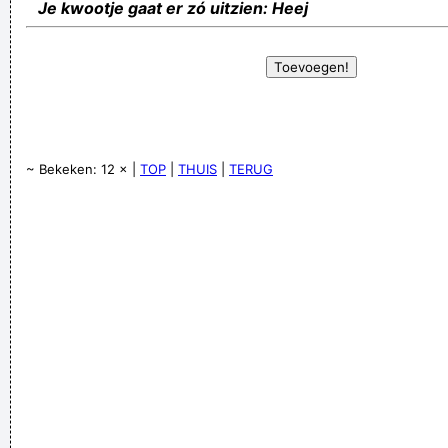
Je kwootje gaat er zó uitzien: Heej
~ Bekeken: 12 × |
TOP
|
THUIS
|
TERUG