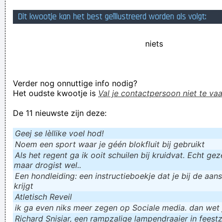
Geej se lèllike voel hod!
Dit kwootje kan het best geïllustreerd worden als volgt:
niets
Verder nog onnuttige info nodig?
Het oudste kwootje is
Val je contactpersoon niet te vaa
De 11 nieuwste zijn deze:
Geej se lèllike voel hod!
Noem een sport waar je géén blokfluit bij gebruikt
Als het regent ga ik ooit schuilen bij kruidvat. Echt gezel
maar drogist wel..
Een hondleiding: een instructieboekje dat je bij de aan
krijgt
Atletisch Reveil
ik ga even niks meer zegen op Sociale media. dan wet ju
Richard Snisiar, een rampzalige lampendraaier in feestz