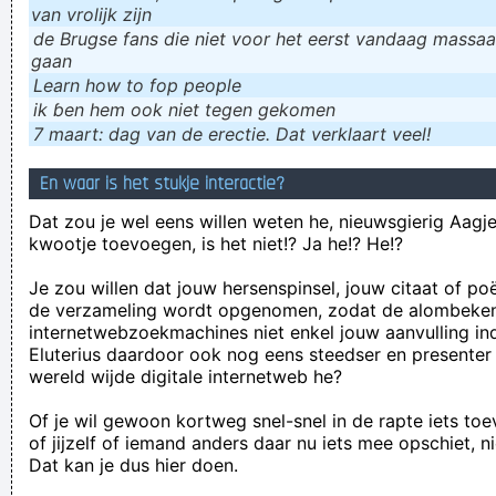
van vrolijk zijn
de Brugse fans die niet voor het eerst vandaag massaal
gaan
Learn how to fop people
ik ɓen hem ook niet tegen gekomen
7 maart: dag van de erectie. Dat verklaart veel!
En waar is het stukje interactie?
Dat zou je wel eens willen weten he, nieuwsgierig Aagje!
kwootje toevoegen, is het niet!? Ja he!? He!?
Je zou willen dat jouw hersenspinsel, jouw citaat of po
de verzameling wordt opgenomen, zodat de alombeke
internetwebzoekmachines niet enkel jouw aanvulling in
Eluterius daardoor ook nog eens steedser en presenter
wereld wijde digitale internetweb he?
Of je wil gewoon kortweg snel-snel in de rapte iets to
of jijzelf of iemand anders daar nu iets mee opschiet, n
Dat kan je dus hier doen.