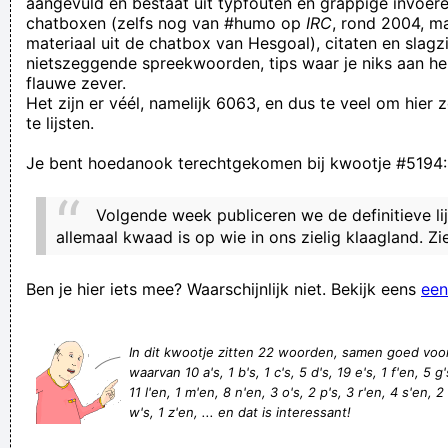
aangevuld en bestaat uit typfouten en grappige invoere
chatboxen (zelfs nog van #humo op
IRC
, rond 2004, m
Shit rechtse onderbroek in teelbal lul
materiaal uit de chatbox van Hesgoal), citaten en slagzi
shitty breadstick
nietszeggende spreekwoorden, tips waar je niks aan he
flauwe zever.
Ales draait om recpekt en registered
Het zijn er véél, namelijk 6063, en dus te veel om hier
morgen is morgen overmorgen
te lijsten.
Muggengeheugen: De Mechelarenaars zijn vooral ook luid
Je bent hoedanook terechtgekomen bij kwootje #5194:
gisteren was gisteren eergisteren
Het is geen penalty, omdat somiggen sowieso neit kunnen
Volgende week publiceren we de definitieve lij
schrijven.
allemaal kwaad is op wie in ons zielig klaagland. Zie
Vast en zeker, die leugenachtige media blijven maar
Ben je hier iets mee? Waarschijnlijk niet. Bekijk eens
een
doorgaan, er zijn mensen die geloven dat het verslaan van IS
alles oplost, die geloven dat de overige moslims nu allemaal
In dit kwootje zitten 22 woorden, samen goed voo
John Denver beginnen zinge
waarvan 10 a's, 1 b's, 1 c's, 5 d's, 19 e's, 1 f'en, 5 g's,
Weezelkack!
11 l'en, 1 m'en, 8 n'en, 3 o's, 2 p's, 3 r'en, 4 s'en, 2 
w's, 1 z'en, ... en dat is interessant!
Leven zoals god in Frankrijk... inexistant dus
Verknoei je tijd op een nuttige manier!