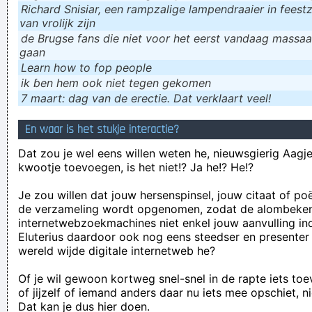
Richard Snisiar, een rampzalige lampendraaier in feestz
van vrolijk zijn
de Brugse fans die niet voor het eerst vandaag massaal
gaan
Learn how to fop people
ik ɓen hem ook niet tegen gekomen
7 maart: dag van de erectie. Dat verklaart veel!
En waar is het stukje interactie?
Dat zou je wel eens willen weten he, nieuwsgierig Aagje!
kwootje toevoegen, is het niet!? Ja he!? He!?
Je zou willen dat jouw hersenspinsel, jouw citaat of po
de verzameling wordt opgenomen, zodat de alombeke
internetwebzoekmachines niet enkel jouw aanvulling in
Eluterius daardoor ook nog eens steedser en presenter
wereld wijde digitale internetweb he?
Of je wil gewoon kortweg snel-snel in de rapte iets to
of jijzelf of iemand anders daar nu iets mee opschiet, n
Dat kan je dus hier doen.