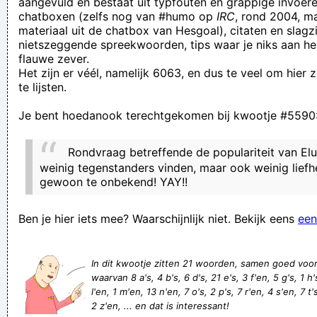
aangevuld en bestaat uit typfouten en grappige invoere
chatboxen (zelfs nog van #humo op
IRC
, rond 2004, m
to the North, juicy British pork. To the South, to the South, I
materiaal uit de chatbox van Hesgoal), citaten en slagzi
love meat i
nietszeggende spreekwoorden, tips waar je niks aan he
flauwe zever.
als de zwaluwen te laag vliegen zijn het misschien pinguins
Het zijn er véél, namelijk 6063, en dus te veel om hier
de bange kip zat met een ei
te lijsten.
Atletisch Reveil
Je bent hoedanook terechtgekomen bij kwootje #5590
We as human peoples have to do something at the upheating
of the universe
Rondvraag betreffende de populariteit van Elut
Mannen zijn beter in staand plassen, en vrouwen zijn dan
weinig tegenstanders vinden, maar ook weinig liefh
gewoon te onbekend! YAY!!
weer beter in zitten zeiken
Liberté,egalité et sexualité
Ben je hier iets mee? Waarschijnlijk niet. Bekijk eens
een
Waarom zijn zoveel archeologen vrouwen? Het is bekend dat
zij goed in het verleden kunnen graven
In dit kwootje zitten 21 woorden, samen goed voo
ik wou da ik dit thuis had staan. jezus wa een bazenbak
waarvan 8 a's, 4 b's, 6 d's, 21 e's, 3 f'en, 5 g's, 1 h's,
l'en, 1 m'en, 13 n'en, 7 o's, 2 p's, 7 r'en, 4 s'en, 7 t'
wynadalapaloo
2 z'en, ... en dat is interessant!
Gelukkiglijk hebben we dagdagelijks zozoiets van goh zeg