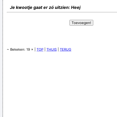
Je kwootje gaat er zó uitzien: Heej
~ Bekeken: 19 × |
TOP
|
THUIS
|
TERUG