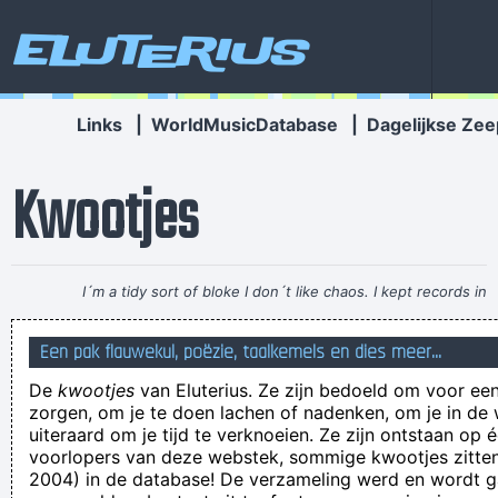
Eluterius
Links
|
WorldMusicDatabase
|
Dagelijkse Zee
Kwootjes
I´m a tidy sort of bloke I don´t like chaos. I kept records in
the record rack, tea in the tea caddy, and pot in the pot box
Een pak flauwekul, poëzie, taalkemels en dies meer...
~ George Harrison
De
kwootjes
van Eluterius. Ze zijn bedoeld om voor een
planreepkes mark! PLANREEPKES!
zorgen, om je te doen lachen of nadenken, om je in de
Het heeft niet altijd nut om "erop te meppen"
uiteraard om je tijd te verknoeien. Ze zijn ontstaan op 
voorlopers van deze webstek, sommige kwootjes zitten 
To the East, to the East, some extra-lean minced beef. To the
2004) in de database! De verzameling werd en wordt
West, to the West, some tasty chicken breast. To the North,