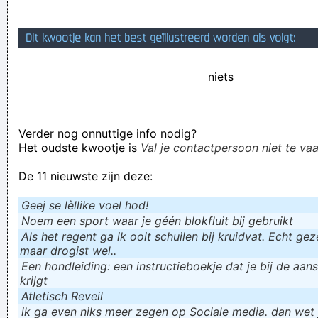
maar
Dit kwootje kan het best geïllustreerd worden als volgt:
Verknoei je tijd op een nuttige manier!
Geej se lèllike voel hod!
niets
Verder nog onnuttige info nodig?
Het oudste kwootje is
Val je contactpersoon niet te vaa
De 11 nieuwste zijn deze:
Geej se lèllike voel hod!
Noem een sport waar je géén blokfluit bij gebruikt
Als het regent ga ik ooit schuilen bij kruidvat. Echt gezel
maar drogist wel..
Een hondleiding: een instructieboekje dat je bij de aan
krijgt
Atletisch Reveil
ik ga even niks meer zegen op Sociale media. dan wet ju