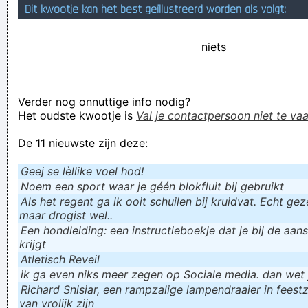
Dit kwootje kan het best geïllustreerd worden als volgt:
Misschien moet men eens proberen om de Schijf van
Phaistos op een platenspeler af te spelen?
niets
Mijn baas doet niets en ik help hem daarmee.
Verknoei je tijd op een nuttige manier!
Verder nog onnuttige info nodig?
Geej se lèllike voel hod!
Het oudste kwootje is
Val je contactpersoon niet te vaa
De 11 nieuwste zijn deze:
Geej se lèllike voel hod!
Noem een sport waar je géén blokfluit bij gebruikt
Als het regent ga ik ooit schuilen bij kruidvat. Echt gezel
maar drogist wel..
Een hondleiding: een instructieboekje dat je bij de aan
krijgt
Atletisch Reveil
ik ga even niks meer zegen op Sociale media. dan wet ju
Richard Snisiar, een rampzalige lampendraaier in feestz
van vrolijk zijn