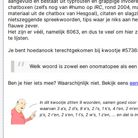
aangevuld en bestaat uit typfouten en grappige invoere
chatboxen (zelfs nog van #humo op
IRC
, rond 2004, m
back to being.
materiaal uit de chatbox van Hesgoal), citaten en slagzi
Er kwam een bekertje bier naar beneden. Dat viel naast hem
nietszeggende spreekwoorden, tips waar je niks aan he
flauwe zever.
en 10 à 15 seconden later ging hij plots neerzitten. Hij zei dat
Het zijn er véél, namelijk 6063, en dus te veel om hier
hij geraakt werd aan zijn voet. Door het bier, hé. Dat is pijnlijk,
te lijsten.
denk ik.
Je bent hoedanook terechtgekomen bij kwootje #5736
Praktische raad: intermitterend eens terugkomen, Papa
reinigt Arie's anale trechter
Welk woord is zowel een onomatopee als een
Een ding is zeker , een olifant schijt meer dan een apotheker
(dixit Wally)
Ben je hier iets mee? Waarschijnlijk niet. Bekijk eens
een
Geobsedeerd in het gebedsoord
Mungkin imej teks yang berkata 'SD ลานจอดรถ Car Park VS-
In dit kwootje zitten 9 woorden, samen goed voor
waarvan 3 a's, 2 d's, 8 e's, 2 i's, 1 k's, 4 l'en, 2 m'e
SOMSHOND ห้อง
p's, 2 r'en, 2 s'en, 1 t's, 2 w's, 1 z'en, ... en dat is 
Voor een niet-dringende verdelging vraagt de brandweer €
30,25. Voor een dringende verdeling is dat € 60,50.
Oh bloody hell!