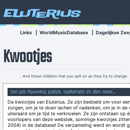
Eluterius
Links
|
WorldMusicDatabase
|
Dagelijkse Zee
Kwootjes
. And these children that you spit on as they try to change
their worlds, they are immune to your consultations, they´ re
Een pak flauwekul, poëzie, taalkemels en dies meer...
quite aware of what they´ re going through.
~ David Bowie
De
kwootjes
van Eluterius. Ze zijn bedoeld om voor een
Trossard is een Lommelman
zorgen, om je te doen lachen of nadenken, om je in de
jst mam tebe k si to nrdila hihihi ma bo tudi pesek ane heh
uiteraard om je tijd te verknoeien. Ze zijn ontstaan op 
voorlopers van deze webstek, sommige kwootjes zitten 
Een LakeiEefffEen Lakei
2004) in de database! De verzameling werd en wordt
Sometimes I pretend to be normal. But it gets boring. So I go