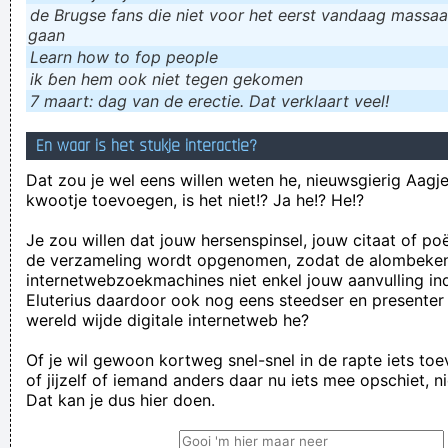
de Brugse fans die niet voor het eerst vandaag massaal
gaan
Learn how to fop people
ik ɓen hem ook niet tegen gekomen
7 maart: dag van de erectie. Dat verklaart veel!
En waar is het stukje interactie?
Dat zou je wel eens willen weten he, nieuwsgierig Aagje!
kwootje toevoegen, is het niet!? Ja he!? He!?
Je zou willen dat jouw hersenspinsel, jouw citaat of po
de verzameling wordt opgenomen, zodat de alombeke
internetwebzoekmachines niet enkel jouw aanvulling in
Eluterius daardoor ook nog eens steedser en presenter
wereld wijde digitale internetweb he?
Of je wil gewoon kortweg snel-snel in de rapte iets to
of jijzelf of iemand anders daar nu iets mee opschiet, n
Dat kan je dus hier doen.