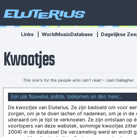
Eluterius
Links
|
WorldMusicDatabase
|
Dagelijkse Zee
Kwootjes
This one's for the people who can't read
~ Liam Gallagher
That’s not god, that’s ACME, the coyote always uses them to
Een pak flauwekul, poëzie, taalkemels en dies meer...
get across the canyons
De
kwootjes
van Eluterius. Ze zijn bedoeld om voor een
today in sbs they said kasamh se cast is soon going to
zorgen, om je te doen lachen of nadenken, om je in de
turkey[Inbastul] for a shoot
uiteraard om je tijd te verknoeien. Ze zijn ontstaan op 
voorlopers van deze webstek, sommige kwootjes zitten 
Neem nooit je hondje mee naar de Chinees
2004) in de database! De verzameling werd en wordt
'Wat een dommerikken zeg' - Inderdaad, want 'dommeriken'