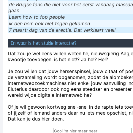
de Brugse fans die niet voor het eerst vandaag massaal
gaan
Learn how to fop people
ik ɓen hem ook niet tegen gekomen
7 maart: dag van de erectie. Dat verklaart veel!
En waar is het stukje interactie?
Dat zou je wel eens willen weten he, nieuwsgierig Aagje!
kwootje toevoegen, is het niet!? Ja he!? He!?
Je zou willen dat jouw hersenspinsel, jouw citaat of po
de verzameling wordt opgenomen, zodat de alombeke
internetwebzoekmachines niet enkel jouw aanvulling in
Eluterius daardoor ook nog eens steedser en presenter
wereld wijde digitale internetweb he?
Of je wil gewoon kortweg snel-snel in de rapte iets to
of jijzelf of iemand anders daar nu iets mee opschiet, n
Dat kan je dus hier doen.