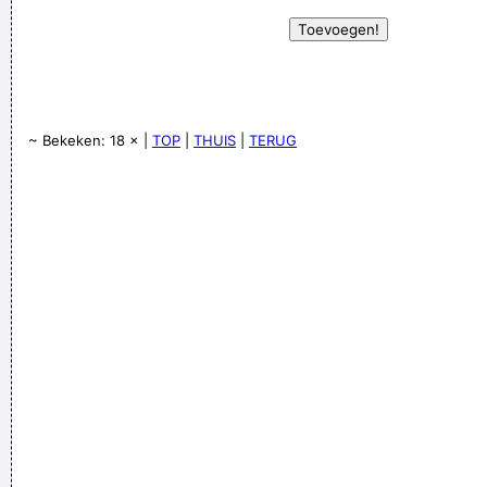
~ Bekeken: 18 × |
TOP
|
THUIS
|
TERUG