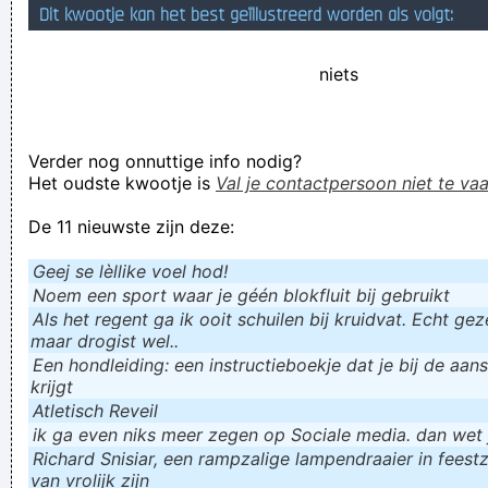
Dit kwootje kan het best geïllustreerd worden als volgt:
Verknoei je tijd op een nuttige manier!
Geej se lèllike voel hod!
niets
Verder nog onnuttige info nodig?
Het oudste kwootje is
Val je contactpersoon niet te vaa
De 11 nieuwste zijn deze:
Geej se lèllike voel hod!
Noem een sport waar je géén blokfluit bij gebruikt
Als het regent ga ik ooit schuilen bij kruidvat. Echt gezel
maar drogist wel..
Een hondleiding: een instructieboekje dat je bij de aan
krijgt
Atletisch Reveil
ik ga even niks meer zegen op Sociale media. dan wet ju
Richard Snisiar, een rampzalige lampendraaier in feestz
van vrolijk zijn