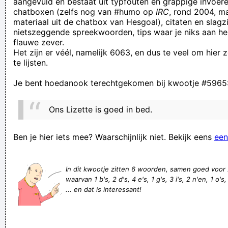
aangevuld en bestaat uit typfouten en grappige invoere
chatboxen (zelfs nog van #humo op
IRC
, rond 2004, m
schrijf je met ÉÉN K!
materiaal uit de chatbox van Hesgoal), citaten en slagzi
In deze zin staat achteraan het woord achter achter achter.
nietszeggende spreekwoorden, tips waar je niks aan he
flauwe zever.
Arafat was zijn sjaal kwijt, hij had zijn Yasser over gehangen.
Het zijn er véél, namelijk 6063, en dus te veel om hier
VUILE MESTMUIL, GA JE TANdeN POETSEN! Je SMOEL
te lijsten.
STINKT NOG HARdeR DAN EEN AFVALBERG
Je bent hoedanook terechtgekomen bij kwootje #5965
Heej Gregoor ik ben wat bang dat ik stoor! Heej ja heej ja
hooow!
Ons Lizette is goed in bed.
zeehondenrennen
Rantsoen of proviand?
Ben je hier iets mee? Waarschijnlijk niet. Bekijk eens
een
I know an artist, he has a Russian sound technician. And a
Czech one too. And a Czech one too.
In dit kwootje zitten 6 woorden, samen goed voor
waarvan 1 b's, 2 d's, 4 e's, 1 g's, 3 i's, 2 n'en, 1 o's,
Maar volgens de rechtbank was er sprake van geen sprake
... en dat is interessant!
van homohaat
Hoe 'ik heb nog geen bier gedronken vandaag'....??? MAAK
DAAR DAN GROTVERDOEME MAAR EENS WERK VAN!