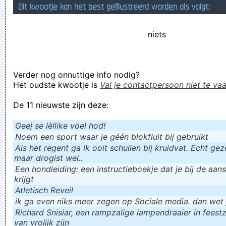
Dit kwootje kan het best geïllustreerd worden als volgt:
hat maar twee fatzoenlijke verdedetigers erbij gehaalt
praat niet over jezelf, doen wij wel
niets
Teleurgesteld? Gefrustreerd? Ga je gang maar, want het is
#klaagweek op Facebook! En je weet: een themaweek op
Verder nog onnuttige info nodig?
facebook stopt nooit!
Het oudste kwootje is
Val je contactpersoon niet te vaa
don´t need say nothing, umbeliveble
De 11 nieuwste zijn deze:
Verknoei je tijd op een nuttige manier!
Geej se lèllike voel hod!
Geej se lèllike voel hod!
Noem een sport waar je géén blokfluit bij gebruikt
Als het regent ga ik ooit schuilen bij kruidvat. Echt gezel
maar drogist wel..
Een hondleiding: een instructieboekje dat je bij de aan
krijgt
Atletisch Reveil
ik ga even niks meer zegen op Sociale media. dan wet ju
Richard Snisiar, een rampzalige lampendraaier in feestz
van vrolijk zijn