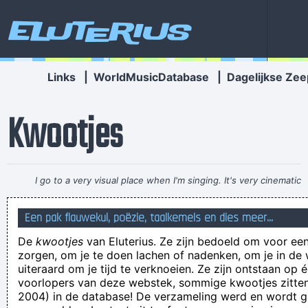
Eluterius
Links
|
WorldMusicDatabase
|
Dagelijkse Zee
Kwootjes
I go to a very visual place when I'm singing. It's very cinematic
and I get this feeling of space. I love when music does that.
~
Een pak flauwekul, poëzie, taalkemels en dies meer...
Dave Gahan
De
kwootjes
van Eluterius. Ze zijn bedoeld om voor een
Heralsius Konterman, aquariumontwerper in zijn vrije tijd, is
zorgen, om je te doen lachen of nadenken, om je in de
van mening dat sommige mensen "er beter mee zouden
uiteraard om je tijd te verknoeien. Ze zijn ontstaan op 
voorlopers van deze webstek, sommige kwootjes zitten 
stoppen". Wie hij dan bedoelt, en waarmee ze moeten
2004) in de database! De verzameling werd en wordt
stoppen is natuurlijk niet geweten.