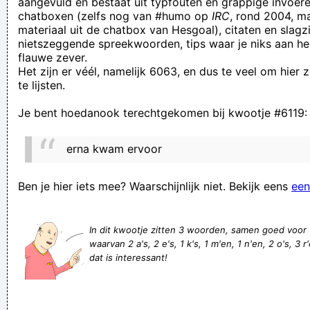
aangevuld en bestaat uit typfouten en grappige invoere
chatboxen (zelfs nog van #humo op
IRC
, rond 2004, m
ik doe dat met hart en nieren
materiaal uit de chatbox van Hesgoal), citaten en slagzi
Spaghetti hoor je niet in twee te breken! Je snijdt toch ook
nietszeggende spreekwoorden, tips waar je niks aan he
flauwe zever.
geen frieten in twee? Nee, maar frieten zijn dan ook geen 30
Het zijn er véél, namelijk 6063, en dus te veel om hier
cm lang! En fuck you! *krak*
te lijsten.
Ook vrijgezellen kunnen genieten: kaarsjes op de badrand,
Je bent hoedanook terechtgekomen bij kwootje #6119:
wierook aan, muziekje op de achtergrond en five-knuckle-
shuffelen maar!!
erna kwam ervoor
Homofielantroop
Welke onverlaat heeft mijn reactie weggegumd??? Trouwens,
Ben je hier iets mee? Waarschijnlijk niet. Bekijk eens
een
welke onverlaat heeft ooit bedacht dat er suiker of melk in
espresso moet?
In dit kwootje zitten 3 woorden, samen goed voor
waarvan 2 a's, 2 e's, 1 k's, 1 m'en, 1 n'en, 2 o's, 3 r'e
Di ko suot salamin ko kaya Di ko alam ang sagot
dat is interessant!
ergens op deze aarde zijn er vele cadeauloze kinderen hun
kleine hartje aan´t uitwenen. Heerlijk!
Ik heb het gevoel alsof ik schuim