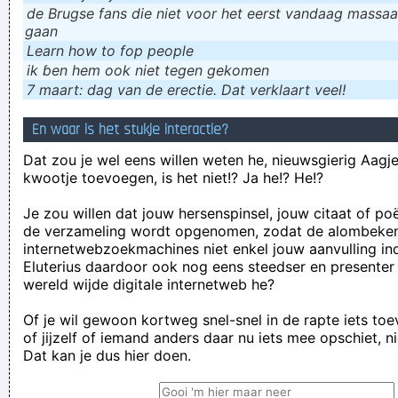
de Brugse fans die niet voor het eerst vandaag massaal
gaan
Learn how to fop people
ik ɓen hem ook niet tegen gekomen
7 maart: dag van de erectie. Dat verklaart veel!
En waar is het stukje interactie?
Dat zou je wel eens willen weten he, nieuwsgierig Aagje!
kwootje toevoegen, is het niet!? Ja he!? He!?
Je zou willen dat jouw hersenspinsel, jouw citaat of po
de verzameling wordt opgenomen, zodat de alombeke
internetwebzoekmachines niet enkel jouw aanvulling in
Eluterius daardoor ook nog eens steedser en presenter
wereld wijde digitale internetweb he?
Of je wil gewoon kortweg snel-snel in de rapte iets to
of jijzelf of iemand anders daar nu iets mee opschiet, n
Dat kan je dus hier doen.