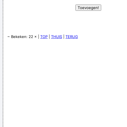
~ Bekeken: 22 × |
TOP
|
THUIS
|
TERUG